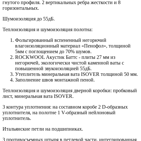
гнутого профиля. 2 вертикальных ребра жесткости и 8
горизонтальных.
Шумоизоляция до 55дБ.
Теплоизоляция и шумоизоляция полотна:
Фольгированный вспененный негорючий
влагоизоляционный материал «Пенофол», толщиной
5мм с поглощением до 70% шумов.
ROCKWOOL Акустик Баттс - плиты 27 мм из
негорючей, экологически чистой каменной ваты с
повышенной звукоизоляцией 55дБ.
Утеплитель минеральная вата ISOVER толщиной 50 мм.
Заполнение швов монтажной пеной.
Теплоизоляция и шумоизоляция дверной коробки: пробковый
лист, минеральная вата ISOVER.
3 контура уплотнения: на составном коробе 2 D-образных
уплотнителя, на полотне 1 V-образный нейлоновый
уплотнитель.
Итальянские петли на подшипниках.
3 противосъемных штыря в петлевой части, интегрированная