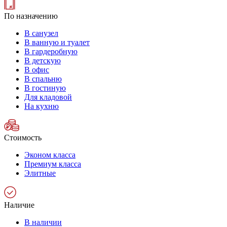
По назначению
В санузел
В ванную и туалет
В гардеробную
В детскую
В офис
В спальню
В гостиную
Для кладовой
На кухню
Стоимость
Эконом класса
Премиум класса
Элитные
Наличие
В наличии