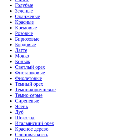
Голубые
Зеленые
Оранжевые
Красные
Кремовые
Розовые
Бирюзовые
Бордовые
Латте
Мокко
Коньяк
Светлый орех
Фисташковые
Фиолетовые
Темный орех
Темно-коричневые
Темно-серые
Сиреневые
Ясень
Дуб
Шоколад
Итальянский орех
Красное дерево
Слоновая кость