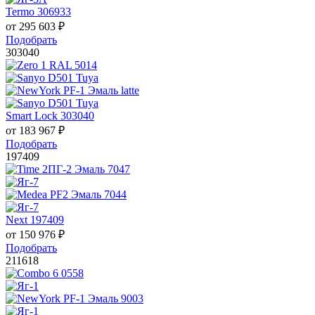
Termo 306933
от
295 603
₽
Подобрать
303040
Smart Lock 303040
от
183 967
₽
Подобрать
197409
Next 197409
от
150 976
₽
Подобрать
211618