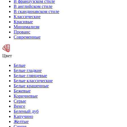
В французском стиле
В английском стиле
В скандинавском стиле
Классические
Красивые
Минимализм
Прованс
Современные
Цвет
Белые
Белые гладкие
Белые глянцевые
Белые классические
Белые крашенные
Бежевые
Коричневые
Серые
Венге
Беленый дуб
Капучино
Желтые
Синие