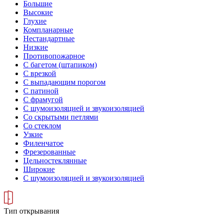
Большие
Высокие
Глухие
Компланарные
Нестандартные
Низкие
Противопожарное
С багетом (штапиком)
С врезкой
С выпадающим порогом
С патиной
С фрамугой
С шумоизоляцией и звукоизоляцией
Со скрытыми петлями
Со стеклом
Узкие
Филенчатое
Фрезерованные
Цельностеклянные
Широкие
С шумоизоляцией и звукоизоляцией
Тип открывания