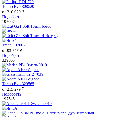
Termo Evo 308620
от
210 029
₽
Подобрать
197067
Trend 197067
от
93 747
₽
Подобрать
329565
Termo Evo 329565
от
215 279
₽
Подобрать
197545