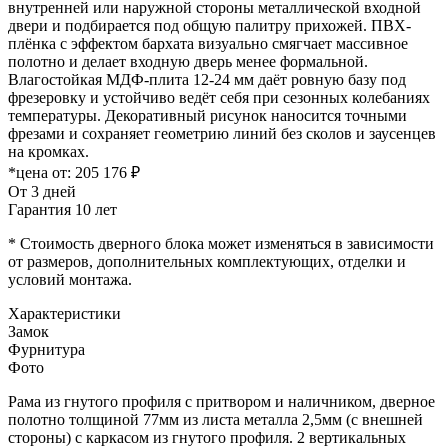
внутренней или наружной стороны металлической входной
двери и подбирается под общую палитру прихожей. ПВХ-
плёнка с эффектом бархата визуально смягчает массивное
полотно и делает входную дверь менее формальной.
Влагостойкая МДФ-плита 12-24 мм даёт ровную базу под
фрезеровку и устойчиво ведёт себя при сезонных колебаниях
температуры. Декоративный рисунок наносится точными
фрезами и сохраняет геометрию линий без сколов и заусенцев
на кромках.
*цена от:
205 176 ₽
От 3 дней
Гарантия 10 лет
* Стоимость дверного блока может изменяться в зависимости
от размеров, дополнительных комплектующих, отделки и
условий монтажа.
Характеристики
Замок
Фурнитура
Фото
Рама из гнутого профиля с притвором и наличником, дверное
полотно толщиной 77мм из листа металла 2,5мм (с внешней
стороны) c каркасом из гнутого профиля. 2 вертикальных