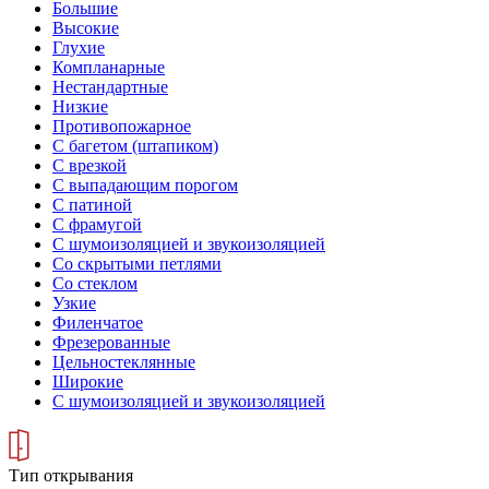
Большие
Высокие
Глухие
Компланарные
Нестандартные
Низкие
Противопожарное
С багетом (штапиком)
С врезкой
С выпадающим порогом
С патиной
С фрамугой
С шумоизоляцией и звукоизоляцией
Со скрытыми петлями
Со стеклом
Узкие
Филенчатое
Фрезерованные
Цельностеклянные
Широкие
С шумоизоляцией и звукоизоляцией
Тип открывания