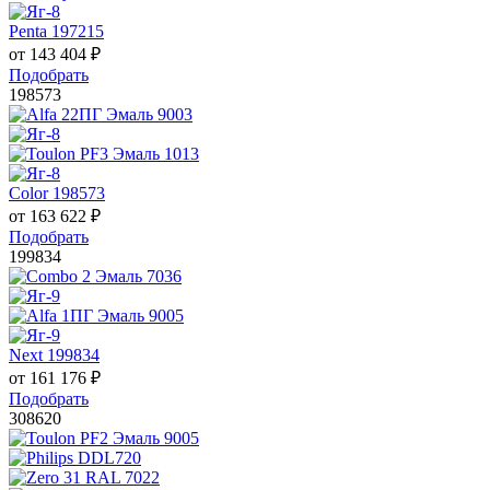
Penta 197215
от
143 404
₽
Подобрать
198573
Color 198573
от
163 622
₽
Подобрать
199834
Next 199834
от
161 176
₽
Подобрать
308620