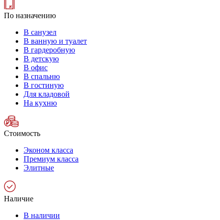
По назначению
В санузел
В ванную и туалет
В гардеробную
В детскую
В офис
В спальню
В гостиную
Для кладовой
На кухню
Стоимость
Эконом класса
Премиум класса
Элитные
Наличие
В наличии