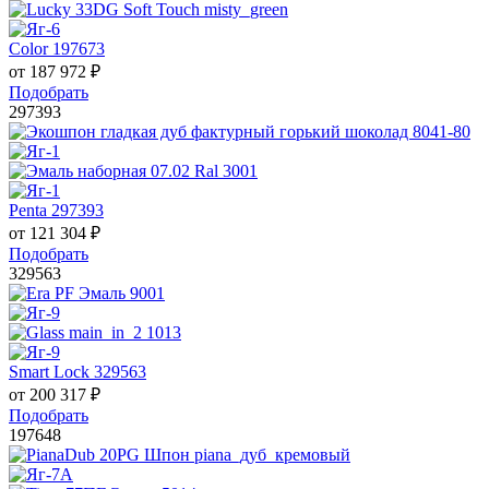
Color 197673
от
187 972
₽
Подобрать
297393
Penta 297393
от
121 304
₽
Подобрать
329563
Smart Lock 329563
от
200 317
₽
Подобрать
197648