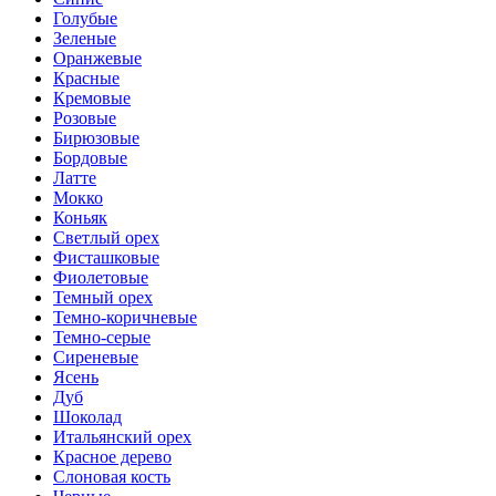
Голубые
Зеленые
Оранжевые
Красные
Кремовые
Розовые
Бирюзовые
Бордовые
Латте
Мокко
Коньяк
Светлый орех
Фисташковые
Фиолетовые
Темный орех
Темно-коричневые
Темно-серые
Сиреневые
Ясень
Дуб
Шоколад
Итальянский орех
Красное дерево
Слоновая кость