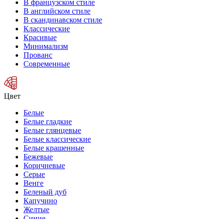
В французском стиле
В английском стиле
В скандинавском стиле
Классические
Красивые
Минимализм
Прованс
Современные
Цвет
Белые
Белые гладкие
Белые глянцевые
Белые классические
Белые крашенные
Бежевые
Коричневые
Серые
Венге
Беленый дуб
Капучино
Желтые
Синие