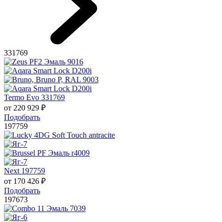
331769
Termo Evo 331769
от
220 929
₽
Подобрать
197759
Next 197759
от
170 426
₽
Подобрать
197673