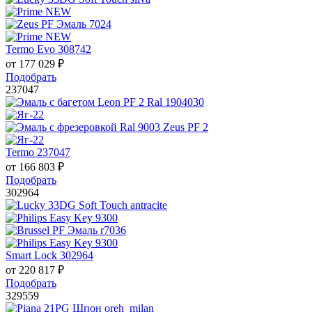
Termo Evo 308742
от
177 029
₽
Подобрать
237047
Termo 237047
от
166 803
₽
Подобрать
302964
Smart Lock 302964
от
220 817
₽
Подобрать
329559