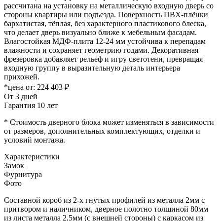
рассчитана на установку на металлическую входную дверь со
стороны квартиры или подъезда. Поверхность ПВХ-плёнки
бархатистая, тёплая, без характерного пластикового блеска,
что делает дверь визуально ближе к мебельным фасадам.
Влагостойкая МДФ-плита 12-24 мм устойчива к перепадам
влажности и сохраняет геометрию годами. Декоративная
фрезеровка добавляет рельеф и игру светотени, превращая
входную группу в выразительную деталь интерьера
прихожей.
*цена от:
224 403 ₽
От 3 дней
Гарантия 10 лет
* Стоимость дверного блока может изменяться в зависимости
от размеров, дополнительных комплектующих, отделки и
условий монтажа.
Характеристики
Замок
Фурнитура
Фото
Составной короб из 2-х гнутых профилей из металла 2мм с
притвором и наличником, дверное полотно толщиной 80мм
из листа металла 2,5мм (с внешней стороны) c каркасом из