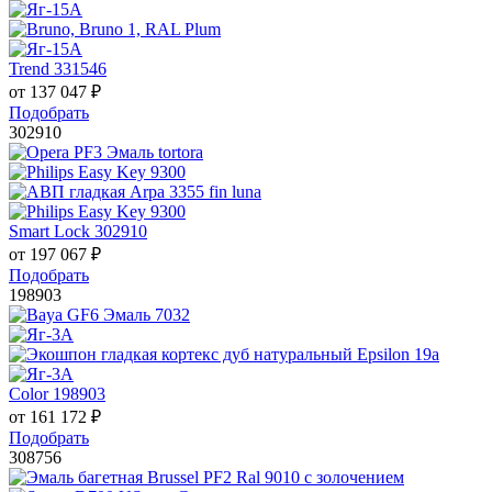
Trend 331546
от
137 047
₽
Подобрать
302910
Smart Lock 302910
от
197 067
₽
Подобрать
198903
Color 198903
от
161 172
₽
Подобрать
308756