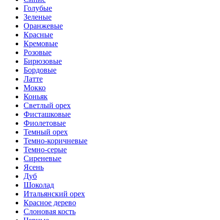
Голубые
Зеленые
Оранжевые
Красные
Кремовые
Розовые
Бирюзовые
Бордовые
Латте
Мокко
Коньяк
Светлый орех
Фисташковые
Фиолетовые
Темный орех
Темно-коричневые
Темно-серые
Сиреневые
Ясень
Дуб
Шоколад
Итальянский орех
Красное дерево
Слоновая кость