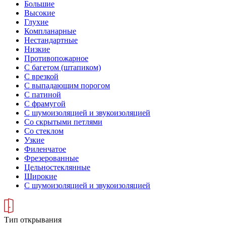
Большие
Высокие
Глухие
Компланарные
Нестандартные
Низкие
Противопожарное
С багетом (штапиком)
С врезкой
С выпадающим порогом
С патиной
С фрамугой
С шумоизоляцией и звукоизоляцией
Со скрытыми петлями
Со стеклом
Узкие
Филенчатое
Фрезерованные
Цельностеклянные
Широкие
С шумоизоляцией и звукоизоляцией
Тип открывания