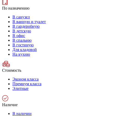
По назначению
В санузел
В ванную и туалет
В гардеробную
В детскую
В офис
В спальню
В гостиную
Для кладовой
На кухню
Стоимость
Эконом класса
Премиум класса
Элитные
Наличие
В наличии