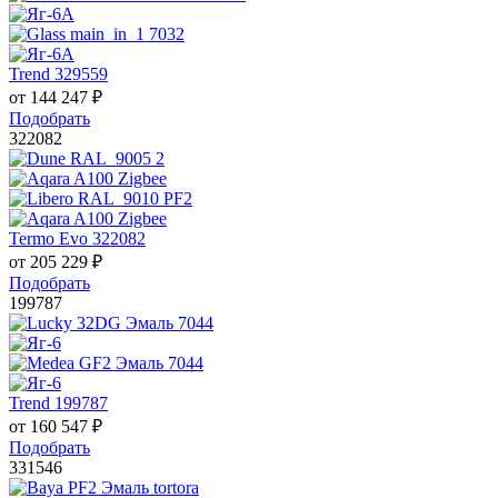
Trend 329559
от
144 247
₽
Подобрать
322082
Termo Evo 322082
от
205 229
₽
Подобрать
199787
Trend 199787
от
160 547
₽
Подобрать
331546