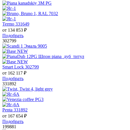
Termo 331649
от
134 853
₽
Подобрать
302799
Smart Lock 302799
от
162 117
₽
Подобрать
331892
Penta 331892
от
167 654
₽
Подобрать
199881