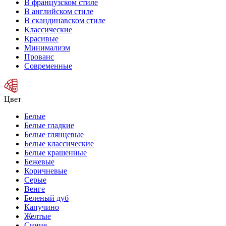
В французском стиле
В английском стиле
В скандинавском стиле
Классические
Красивые
Минимализм
Прованс
Современные
Цвет
Белые
Белые гладкие
Белые глянцевые
Белые классические
Белые крашенные
Бежевые
Коричневые
Серые
Венге
Беленый дуб
Капучино
Желтые
Синие