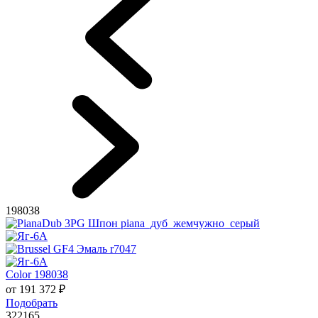
198038
Color 198038
от
191 372
₽
Подобрать
322165