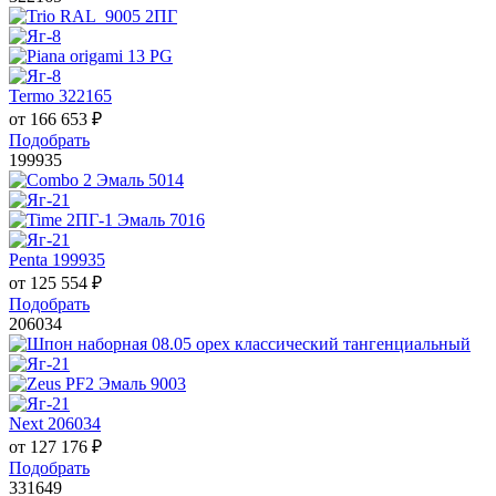
Termo 322165
от
166 653
₽
Подобрать
199935
Penta 199935
от
125 554
₽
Подобрать
206034
Next 206034
от
127 176
₽
Подобрать
331649