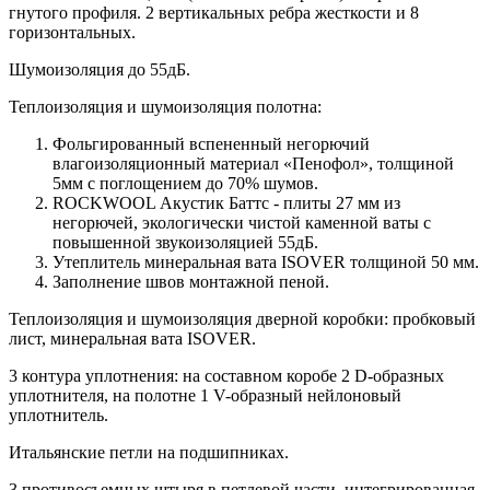
гнутого профиля. 2 вертикальных ребра жесткости и 8
горизонтальных.
Шумоизоляция до 55дБ.
Теплоизоляция и шумоизоляция полотна:
Фольгированный вспененный негорючий
влагоизоляционный материал «Пенофол», толщиной
5мм с поглощением до 70% шумов.
ROCKWOOL Акустик Баттс - плиты 27 мм из
негорючей, экологически чистой каменной ваты с
повышенной звукоизоляцией 55дБ.
Утеплитель минеральная вата ISOVER толщиной 50 мм.
Заполнение швов монтажной пеной.
Теплоизоляция и шумоизоляция дверной коробки: пробковый
лист, минеральная вата ISOVER.
3 контура уплотнения: на составном коробе 2 D-образных
уплотнителя, на полотне 1 V-образный нейлоновый
уплотнитель.
Итальянские петли на подшипниках.
3 противосъемных штыря в петлевой части, интегрированная