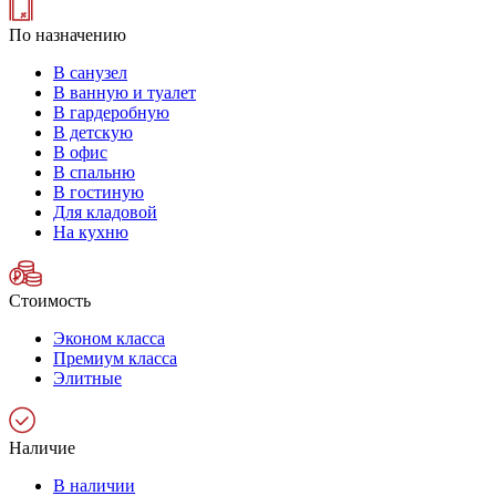
По назначению
В санузел
В ванную и туалет
В гардеробную
В детскую
В офис
В спальню
В гостиную
Для кладовой
На кухню
Стоимость
Эконом класса
Премиум класса
Элитные
Наличие
В наличии