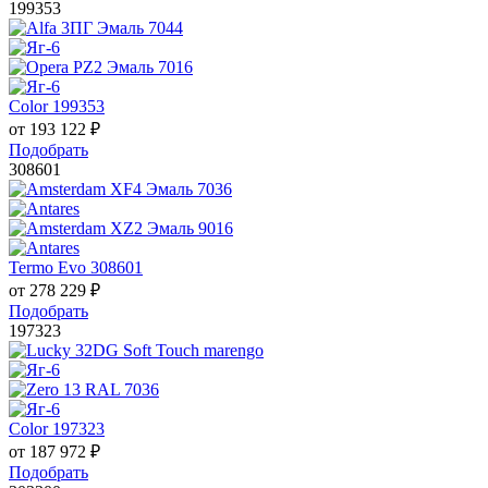
199353
Color 199353
от
193 122
₽
Подобрать
308601
Termo Evo 308601
от
278 229
₽
Подобрать
197323
Color 197323
от
187 972
₽
Подобрать