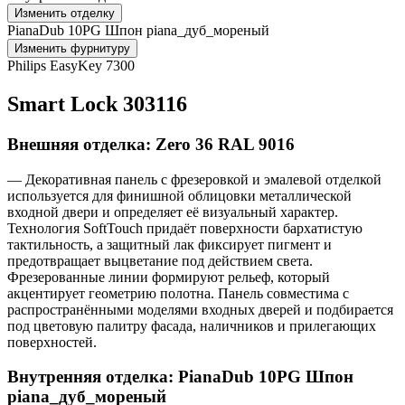
Изменить отделку
PianaDub 10PG Шпон piana_дуб_мореный
Изменить фурнитуру
Philips EasyKey 7300
Smart Lock 303116
Внешняя отделка: Zero 36 RAL 9016
— Декоративная панель с фрезеровкой и эмалевой отделкой
используется для финишной облицовки металлической
входной двери и определяет её визуальный характер.
Технология SoftTouch придаёт поверхности бархатистую
тактильность, а защитный лак фиксирует пигмент и
предотвращает выцветание под действием света.
Фрезерованные линии формируют рельеф, который
акцентирует геометрию полотна. Панель совместима с
распространёнными моделями входных дверей и подбирается
под цветовую палитру фасада, наличников и прилегающих
поверхностей.
Внутренняя отделка: PianaDub 10PG Шпон
piana_дуб_мореный