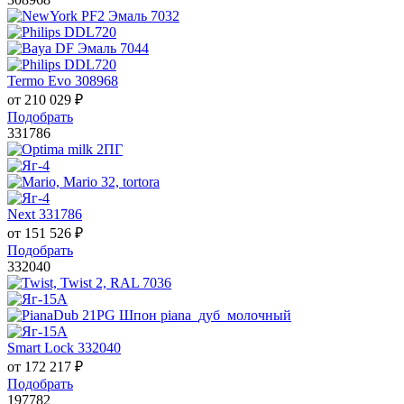
Termo Evo 308968
от
210 029
₽
Подобрать
331786
Next 331786
от
151 526
₽
Подобрать
332040
Smart Lock 332040
от
172 217
₽
Подобрать
197782