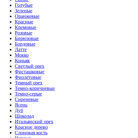
Голубые
Зеленые
Оранжевые
Красные
Кремовые
Розовые
Бирюзовые
Бордовые
Латте
Мокко
Коньяк
Светлый орех
Фисташковые
Фиолетовые
Темный орех
Темно-коричневые
Темно-серые
Сиреневые
Ясень
Дуб
Шоколад
Итальянский орех
Красное дерево
Слоновая кость