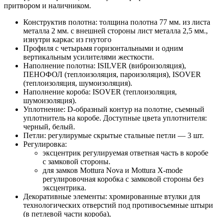
притвором и наличником.
Конструктив полотна: толщина полотна 77 мм. из листа
металла 2 мм. с внешней стороны лист металла 2,5 мм.,
изнутри каркас из гнутого
Профиля с четырьмя горизонтальными и одним
вертикальным усилителями жесткости.
Наполнение полотна: ISILVER (виброизоляция),
ПЕНОФОЛ (теплоизоляция, пароизоляция), ISOVER
(теплоизоляция, шумоизоляция).
Наполнение короба: ISOVER (теплоизоляция,
шумоизоляция).
Уплотнение: D-образный контур на полотне, съемный
уплотнитель на коробе. Доступные цвета уплотнителя:
черный, белый.
Петли: регулирумые скрытые стальные петли — 3 шт.
Регулировка:
эксцентрик регулируемая ответная часть в коробе
с замковой стороны.
для замков Mottura Nova и Mottura X-mode
регулировочная коробка с замковой стороны без
эксцентрика.
Декоративные элементы: хромированные втулки для
технологических отверстий под противосъемные штыри
(в петлевой части короба),