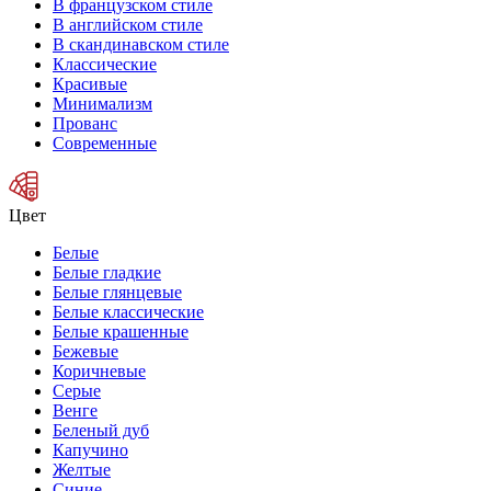
В французском стиле
В английском стиле
В скандинавском стиле
Классические
Красивые
Минимализм
Прованс
Современные
Цвет
Белые
Белые гладкие
Белые глянцевые
Белые классические
Белые крашенные
Бежевые
Коричневые
Серые
Венге
Беленый дуб
Капучино
Желтые
Синие