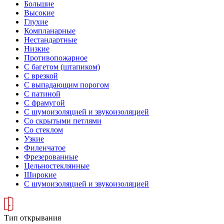
Большие
Высокие
Глухие
Компланарные
Нестандартные
Низкие
Противопожарное
С багетом (штапиком)
С врезкой
С выпадающим порогом
С патиной
С фрамугой
С шумоизоляцией и звукоизоляцией
Со скрытыми петлями
Со стеклом
Узкие
Филенчатое
Фрезерованные
Цельностеклянные
Широкие
С шумоизоляцией и звукоизоляцией
Тип открывания