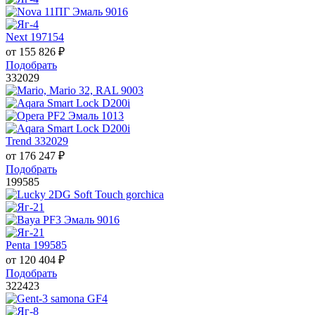
Next 197154
от
155 826
₽
Подобрать
332029
Trend 332029
от
176 247
₽
Подобрать
199585
Penta 199585
от
120 404
₽
Подобрать
322423