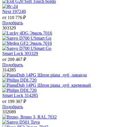
Next 197249
от
110 776
₽
Подобрать
303329
Smart Lock 303329
от
209 467
₽
Подобрать
314285
Smart Lock 314285
от
199 367
₽
Подобрать
332089