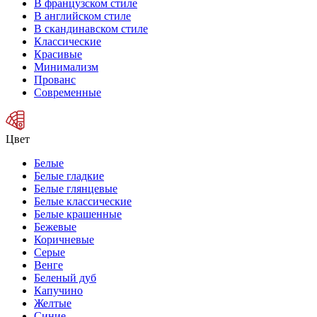
В французском стиле
В английском стиле
В скандинавском стиле
Классические
Красивые
Минимализм
Прованс
Современные
Цвет
Белые
Белые гладкие
Белые глянцевые
Белые классические
Белые крашенные
Бежевые
Коричневые
Серые
Венге
Беленый дуб
Капучино
Желтые
Синие