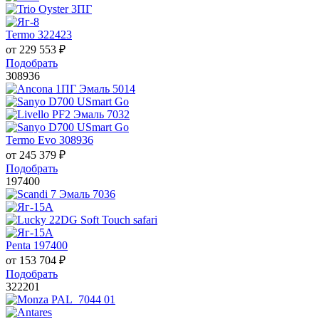
Termo 322423
от
229 553
₽
Подобрать
308936
Termo Evo 308936
от
245 379
₽
Подобрать
197400
Penta 197400
от
153 704
₽
Подобрать
322201