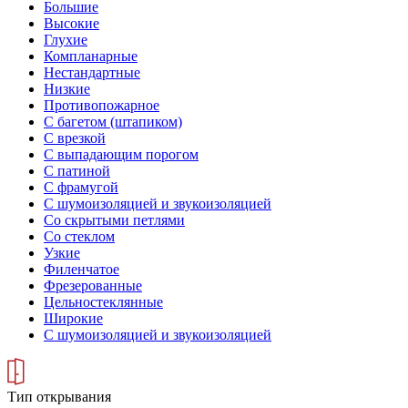
Большие
Высокие
Глухие
Компланарные
Нестандартные
Низкие
Противопожарное
С багетом (штапиком)
С врезкой
С выпадающим порогом
С патиной
С фрамугой
С шумоизоляцией и звукоизоляцией
Со скрытыми петлями
Со стеклом
Узкие
Филенчатое
Фрезерованные
Цельностеклянные
Широкие
С шумоизоляцией и звукоизоляцией
Тип открывания