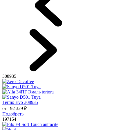
308935
Termo Evo 308935
от
192 329
₽
Подобрать
197154