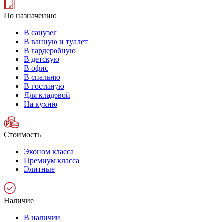
По назначению
В санузел
В ванную и туалет
В гардеробную
В детскую
В офис
В спальню
В гостиную
Для кладовой
На кухню
Стоимость
Эконом класса
Премиум класса
Элитные
Наличие
В наличии