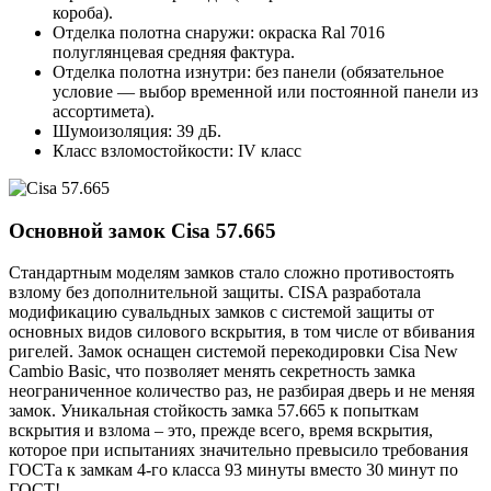
короба).
Отделка полотна снаружи: окраска Ral 7016
полуглянцевая средняя фактура.
Отделка полотна изнутри: без панели (обязательное
условие — выбор временной или постоянной панели из
ассортимета).
Шумоизоляция: 39 дБ.
Класс взломостойкости: IV класс
Основной замок
Cisa 57.665
Стандартным моделям замков стало сложно противостоять
взлому без дополнительной защиты. CISA разработала
модификацию сувальдных замков с системой защиты от
основных видов силового вскрытия, в том числе от вбивания
ригелей. Замок оснащен системой перекодировки Cisa New
Cambio Basic, что позволяет менять секретность замка
неограниченное количество раз, не разбирая дверь и не меняя
замок. Уникальная стойкость замка 57.665 к попыткам
вскрытия и взлома – это, прежде всего, время вскрытия,
которое при испытаниях значительно превысило требования
ГОСТа к замкам 4-го класса 93 минуты вместо 30 минут по
ГОСТ!