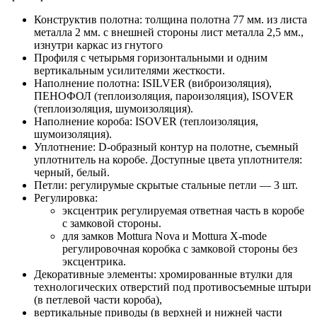
Конструктив полотна: толщина полотна 77 мм. из листа
металла 2 мм. с внешней стороны лист металла 2,5 мм.,
изнутри каркас из гнутого
Профиля с четырьмя горизонтальными и одним
вертикальным усилителями жесткости.
Наполнение полотна: ISILVER (виброизоляция),
ПЕНОФОЛ (теплоизоляция, пароизоляция), ISOVER
(теплоизоляция, шумоизоляция).
Наполнение короба: ISOVER (теплоизоляция,
шумоизоляция).
Уплотнение: D-образный контур на полотне, съемный
уплотнитель на коробе. Доступные цвета уплотнителя:
черный, белый.
Петли: регулирумые скрытые стальные петли — 3 шт.
Регулировка:
эксцентрик регулируемая ответная часть в коробе
с замковой стороны.
для замков Mottura Nova и Mottura X-mode
регулировочная коробка с замковой стороны без
эксцентрика.
Декоративные элементы: хромированные втулки для
технологических отверстий под противосъемные штыри
(в петлевой части короба),
вертикальные приводы (в верхней и нижней части