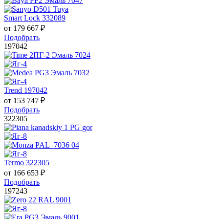
Smart Lock 332089
от
179 667
₽
Подобрать
197042
Trend 197042
от
153 747
₽
Подобрать
322305
Termo 322305
от
166 653
₽
Подобрать
197243