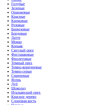
Голубые
Зеленые
Оранжевые
Красные
Кремовые
Розовые
Бирюзовые
Бордовые
Латте
Мокко
Коньяк
Светлый орех
Фисташковые
Фиолетовые
Темный орех
Темно-коричневые
Темно-серые
Сиреневые
Ясень
Дуб
Шоколад
Итальянский орех
Красное дерево
Слоновая кость