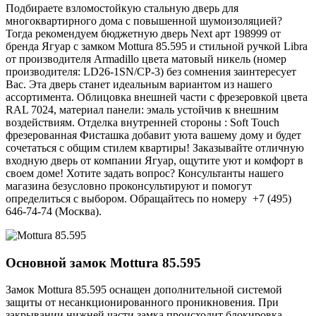
Подбираете взломостойкую стальную дверь для
многоквартирного дома с повышенной шумоизоляцией?
Тогда рекомендуем бюджетную дверь Next арт 198999 от
бренда Ягуар с замком Mottura 85.595 и стильной ручкой Libra
от производителя Armadillo цвета матовый никель (номер
производителя: LD26-1SN/CP-3) без сомнения заинтересует
Вас. Эта дверь станет идеальным вариантом из нашего
ассортимента. Облицовка внешней части с фрезеровкой цвета
RAL 7024, материал панели: эмаль устойчив к внешним
воздействиям. Отделка внутренней стороны : Soft Touch
фрезерованная Фисташка добавит уюта вашему дому и будет
сочетаться с общим стилем квартиры! Заказывайте отличную
входную дверь от компании Ягуар, ощутите уют и комфорт в
своем доме! Хотите задать вопрос? Консультанты нашего
магазина безусловно проконсультируют и помогут
определиться с выбором. Обращайтесь по номеру +7 (495)
646-74-74 (Москва).
Основной замок
Mottura 85.595
Замок Mottura 85.595 оснащен дополнительной системой
защиты от несанкционированного проникновения. При
закрывании нижней части замка происходит блокировка