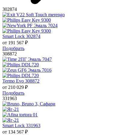
302874
Smart Lock 302874
от
191 567
₽
Подобрать
308872
Termo Evo 308872
от
210 029
₽
Подобрать
331963
Smart Lock 331963
от
134 567
₽