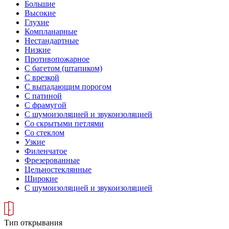
Большие
Высокие
Глухие
Компланарные
Нестандартные
Низкие
Противопожарное
С багетом (штапиком)
С врезкой
С выпадающим порогом
С патиной
С фрамугой
С шумоизоляцией и звукоизоляцией
Со скрытыми петлями
Со стеклом
Узкие
Филенчатое
Фрезерованные
Цельностеклянные
Широкие
С шумоизоляцией и звукоизоляцией
Тип открывания