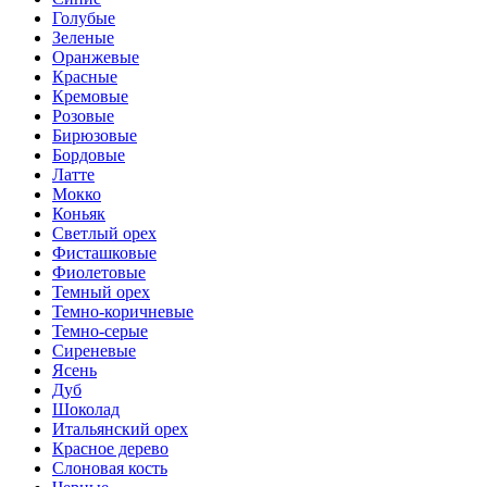
Голубые
Зеленые
Оранжевые
Красные
Кремовые
Розовые
Бирюзовые
Бордовые
Латте
Мокко
Коньяк
Светлый орех
Фисташковые
Фиолетовые
Темный орех
Темно-коричневые
Темно-серые
Сиреневые
Ясень
Дуб
Шоколад
Итальянский орех
Красное дерево
Слоновая кость