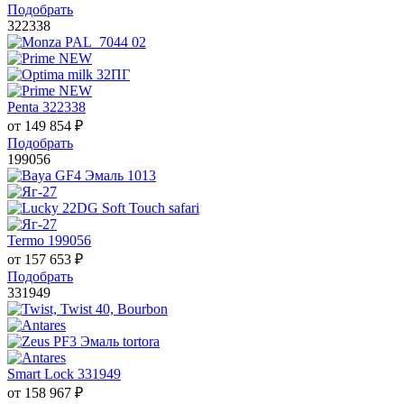
Подобрать
322338
Penta 322338
от
149 854
₽
Подобрать
199056
Termo 199056
от
157 653
₽
Подобрать
331949
Smart Lock 331949
от
158 967
₽