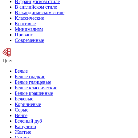
В французском стиле
В английском стиле
В скандинавском стиле
Классические
Красивые
Минимализм
Прованс
Современные
Цвет
Белые
Белые гладкие
Белые глянцевые
Белые классические
Белые крашенные
Бежевые
Коричневые
Серые
Венге
Беленый дуб
Капучино
Желтые
Синие