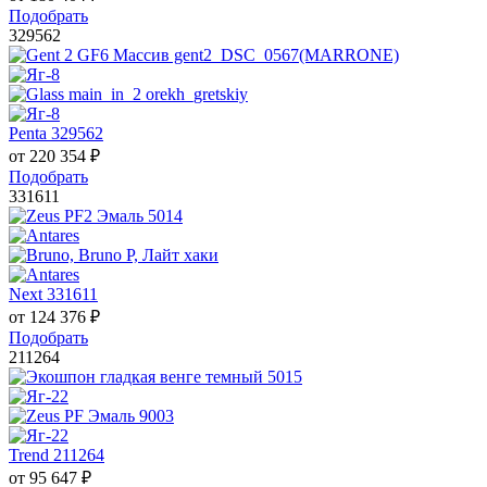
Подобрать
329562
Penta 329562
от
220 354
₽
Подобрать
331611
Next 331611
от
124 376
₽
Подобрать
211264
Trend 211264
от
95 647
₽