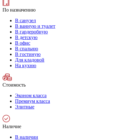
По назначению
В санузел
В ванную и туалет
В гардеробную
В детскую
В офис
В спальню
В гостиную
Для кладовой
На кухню
Стоимость
Эконом класса
Премиум класса
Элитные
Наличие
В наличии