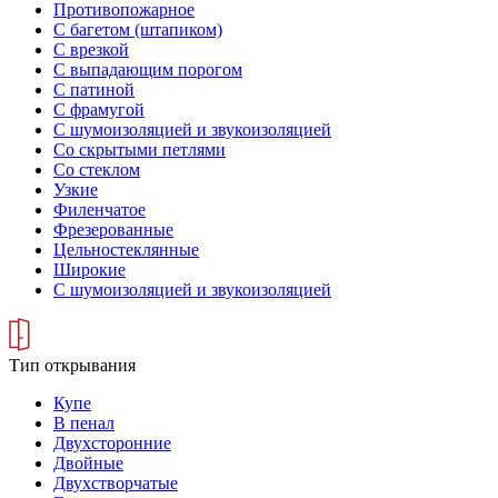
Противопожарное
С багетом (штапиком)
С врезкой
С выпадающим порогом
С патиной
С фрамугой
С шумоизоляцией и звукоизоляцией
Со скрытыми петлями
Со стеклом
Узкие
Филенчатое
Фрезерованные
Цельностеклянные
Широкие
С шумоизоляцией и звукоизоляцией
Тип открывания
Купе
В пенал
Двухсторонние
Двойные
Двухстворчатые