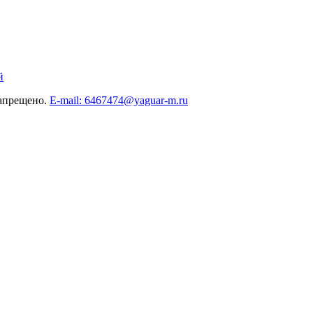
й
запрещено.
E-mail: 6467474@yaguar-m.ru