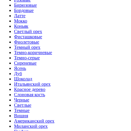
Бирюзовые
Бордовые
Латте
Мокко
Коньяк
Светлый орех
Фисташковые
Фиолетовые
Темный орех
Темно-коричневые
Темно-серые
Сиреневые
Ясень
Дуб
Шоколад
Итальянский орех
Красное дерево
Слоновая кость
Черные
Светлые
Темные
Вишня
Американский орех
Миланский орех