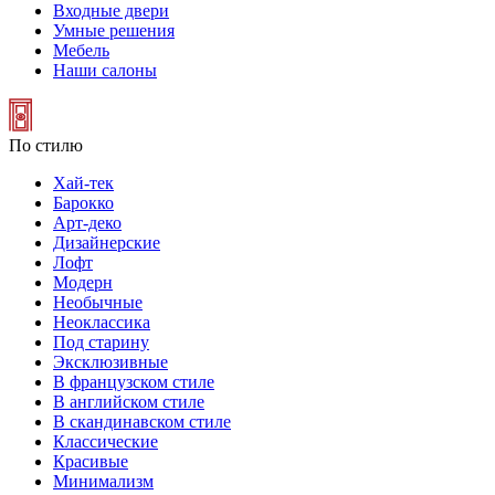
Входные двери
Умные решения
Мебель
Наши салоны
По стилю
Хай-тек
Барокко
Арт-деко
Дизайнерские
Лофт
Модерн
Необычные
Неоклассика
Под старину
Эксклюзивные
В французском стиле
В английском стиле
В скандинавском стиле
Классические
Красивые
Минимализм