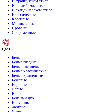
В французском стиле
В английском стиле
В скандинавском стиле
Классические
Красивые
Минимализм
Прованс
Современные
Цвет
Белые
Белые гладкие
Белые глянцевые
Белые классические
Белые крашенные
Бежевые
Коричневые
Серые
Венге
Беленый дуб
Капучино
Желтые
Синие