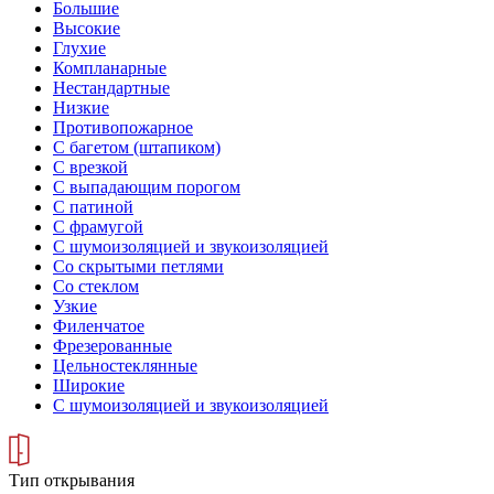
Большие
Высокие
Глухие
Компланарные
Нестандартные
Низкие
Противопожарное
С багетом (штапиком)
С врезкой
С выпадающим порогом
С патиной
С фрамугой
С шумоизоляцией и звукоизоляцией
Со скрытыми петлями
Со стеклом
Узкие
Филенчатое
Фрезерованные
Цельностеклянные
Широкие
С шумоизоляцией и звукоизоляцией
Тип открывания