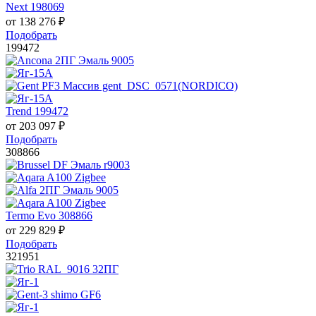
Next 198069
от
138 276
₽
Подобрать
199472
Trend 199472
от
203 097
₽
Подобрать
308866
Termo Evo 308866
от
229 829
₽
Подобрать
321951