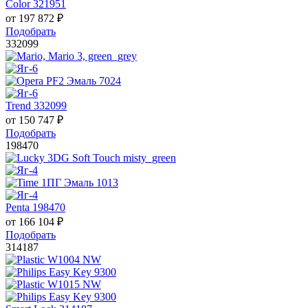
Color 321951
от
197 872
₽
Подобрать
332099
Trend 332099
от
150 747
₽
Подобрать
198470
Penta 198470
от
166 104
₽
Подобрать
314187