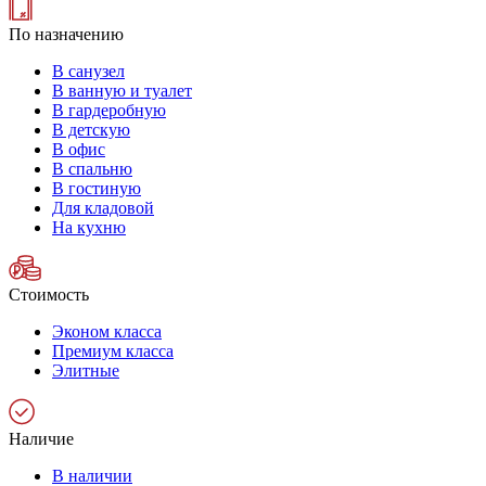
По назначению
В санузел
В ванную и туалет
В гардеробную
В детскую
В офис
В спальню
В гостиную
Для кладовой
На кухню
Стоимость
Эконом класса
Премиум класса
Элитные
Наличие
В наличии