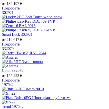
от
134 197
₽
Подобрать
302921
Smart Lock 302921
от
219 617
₽
Подобрать
332079
Color 332079
от
155 222
₽
Подобрать
197542
Trend 197542