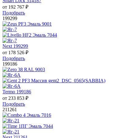
Smart Lock 314187
от
192 767
₽
Подобрать
199299
Next 199299
от
178 526
₽
Подобрать
199186
Termo 199186
от
233 853
₽
Подобрать
211261
Next 211261