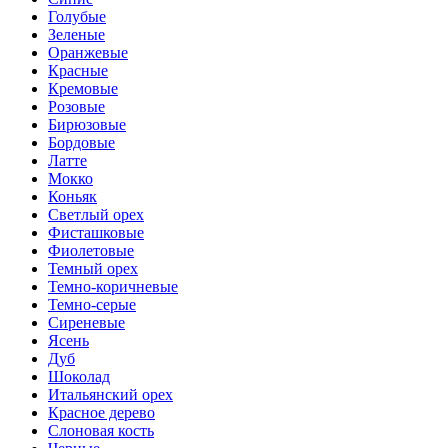
Голубые
Зеленые
Оранжевые
Красные
Кремовые
Розовые
Бирюзовые
Бордовые
Латте
Мокко
Коньяк
Светлый орех
Фисташковые
Фиолетовые
Темный орех
Темно-коричневые
Темно-серые
Сиреневые
Ясень
Дуб
Шоколад
Итальянский орех
Красное дерево
Слоновая кость