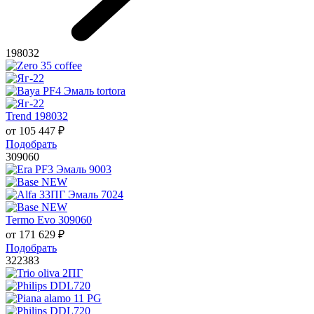
198032
Trend 198032
от
105 447
₽
Подобрать
309060
Termo Evo 309060
от
171 629
₽
Подобрать
322383