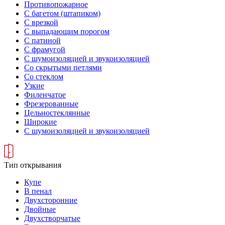
Противопожарное
С багетом (штапиком)
С врезкой
С выпадающим порогом
С патиной
С фрамугой
С шумоизоляцией и звукоизоляцией
Со скрытыми петлями
Со стеклом
Узкие
Филенчатое
Фрезерованные
Цельностеклянные
Широкие
С шумоизоляцией и звукоизоляцией
Тип открывания
Купе
В пенал
Двухсторонние
Двойные
Двухстворчатые