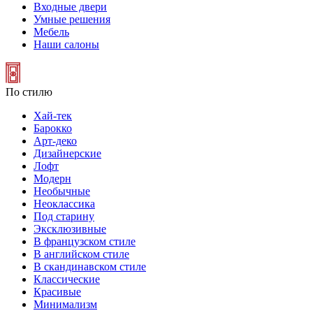
Входные двери
Умные решения
Мебель
Наши салоны
По стилю
Хай-тек
Барокко
Арт-деко
Дизайнерские
Лофт
Модерн
Необычные
Неоклассика
Под старину
Эксклюзивные
В французском стиле
В английском стиле
В скандинавском стиле
Классические
Красивые
Минимализм