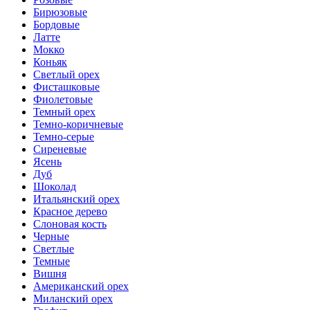
Бирюзовые
Бордовые
Латте
Мокко
Коньяк
Светлый орех
Фисташковые
Фиолетовые
Темный орех
Темно-коричневые
Темно-серые
Сиреневые
Ясень
Дуб
Шоколад
Итальянский орех
Красное дерево
Слоновая кость
Черные
Светлые
Темные
Вишня
Американский орех
Миланский орех