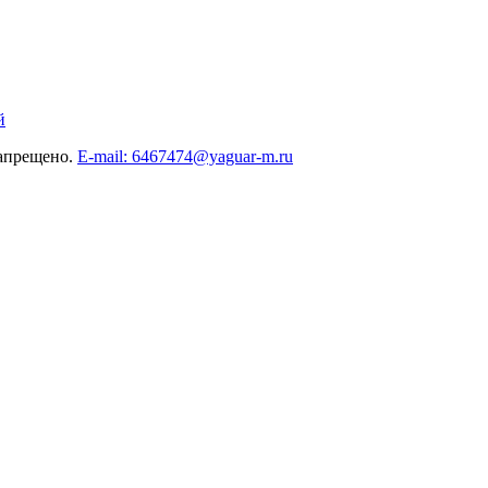
й
запрещено.
E-mail: 6467474@yaguar-m.ru