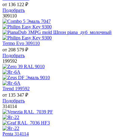
от
136 122
₽
Подобрать
309110
Termo Evo 309110
от
208 579
₽
Подобрать
199592
Trend 199592
от
135 347
₽
Подобрать
314114
Penta 314114