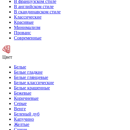
В французском стиле
В английском стиле
В скандинавском стиле
Классические
Красивые
Минимализм
Прованс
Современные
Цвет
Белые
Белые гладкие
Белые глянцевые
Белые классические
Белые крашенные
Бежевые
Коричневые
Серые
Венге
Беленый дуб
Капучино
Желтые
Синие