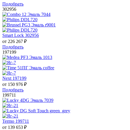
Подобрать
302956
Smart Lock 302956
от
226 267
₽
Подобрать
197199
Next 197199
от
150 976
₽
Подобрать
199711
Termo 199711
от
139 653
₽