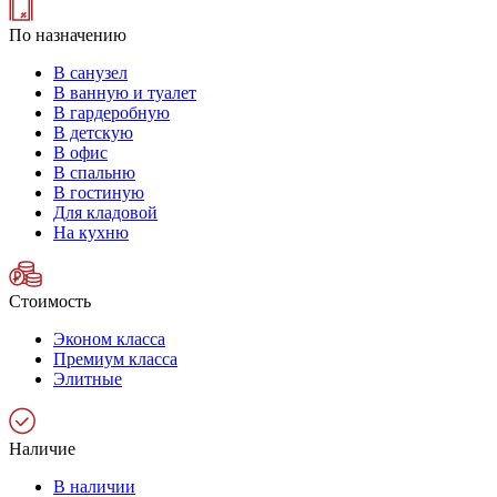
По назначению
В санузел
В ванную и туалет
В гардеробную
В детскую
В офис
В спальню
В гостиную
Для кладовой
На кухню
Стоимость
Эконом класса
Премиум класса
Элитные
Наличие
В наличии