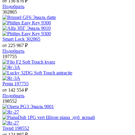
от
156 876
₽
Подобрать
302865
Smart Lock 302865
от
225 967
₽
Подобрать
197755
Penta 197755
от
142 554
₽
Подобрать
198552
Trend 198552
от
124 897
₽