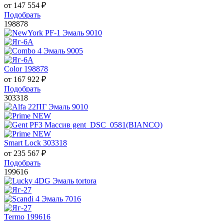
от
147 554
₽
Подобрать
198878
Color 198878
от
167 922
₽
Подобрать
303318
Smart Lock 303318
от
235 567
₽
Подобрать
199616
Termo 199616