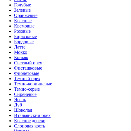
Голубые
Зеленые
Оранжевые
Красные
Кремовые
Розовые
Бирюзовые
Бордовые
Латте
Мокко
Коньяк
Светлый орех
Фисташковые
Фиолетовые
Темный орех
Темно-коричневые
Темно-серые
Сиреневые
Ясень
Дуб
Шоколад
Итальянский орех
Красное дерево
Слоновая кость