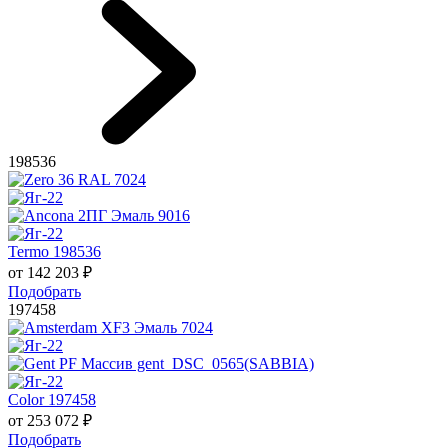
198536
Termo 198536
от
142 203
₽
Подобрать
197458
Color 197458
от
253 072
₽
Подобрать