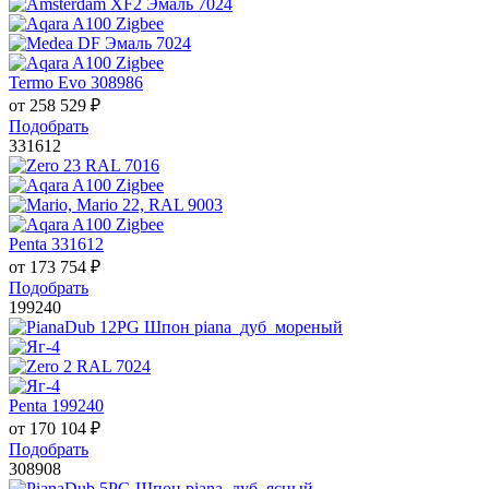
Termo Evo 308986
от
258 529
₽
Подобрать
331612
Penta 331612
от
173 754
₽
Подобрать
199240
Penta 199240
от
170 104
₽
Подобрать
308908