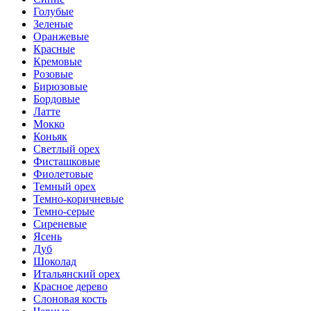
Голубые
Зеленые
Оранжевые
Красные
Кремовые
Розовые
Бирюзовые
Бордовые
Латте
Мокко
Коньяк
Светлый орех
Фисташковые
Фиолетовые
Темный орех
Темно-коричневые
Темно-серые
Сиреневые
Ясень
Дуб
Шоколад
Итальянский орех
Красное дерево
Слоновая кость