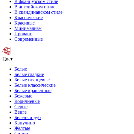
В французском стиле
В английском стиле
В скандинавском стиле
Классические
Красивые
Минимализм
Прованс
Современные
Цвет
Белые
Белые гладкие
Белые глянцевые
Белые классические
Белые крашенные
Бежевые
Коричневые
Серые
Венге
Беленый дуб
Капучино
Желтые
Синие