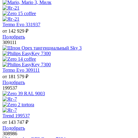
Termo Evo 331937
от
142 929
₽
Подобрать
309111
Termo Evo 309111
от
181 579
₽
Подобрать
199537
Trend 199537
от
143 747
₽
Подобрать
308986