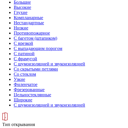
Большие
Высокие
Глухие
Компланарные
Нестандартные
Низкие
Противопожарное
С багетом (штапиком)
С врезкой
С выпадающим порогом
С патиной
С фрамугой
С шумоизоляцией и звукоизоляцией
Со скрытыми петлями
Со стеклом
Узкие
Филенчатое
Фрезерованные
Цельностеклянные
Широкие
С шумоизоляцией и звукоизоляцией
Тип открывания