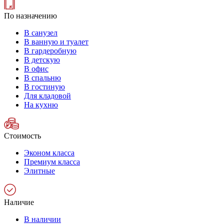
По назначению
В санузел
В ванную и туалет
В гардеробную
В детскую
В офис
В спальню
В гостиную
Для кладовой
На кухню
Стоимость
Эконом класса
Премиум класса
Элитные
Наличие
В наличии