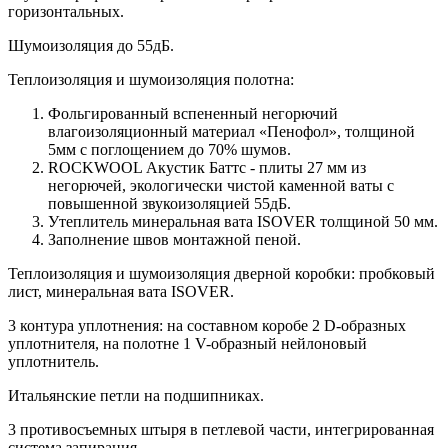
горизонтальных.
Шумоизоляция до 55дБ.
Теплоизоляция и шумоизоляция полотна:
Фольгированный вспененный негорючий
влагоизоляционный материал «Пенофол», толщиной
5мм с поглощением до 70% шумов.
ROCKWOOL Акустик Баттс - плиты 27 мм из
негорючей, экологически чистой каменной ваты с
повышенной звукоизоляцией 55дБ.
Утеплитель минеральная вата ISOVER толщиной 50 мм.
Заполнение швов монтажной пеной.
Теплоизоляция и шумоизоляция дверной коробки: пробковый
лист, минеральная вата ISOVER.
3 контура уплотнения: на составном коробе 2 D-образных
уплотнителя, на полотне 1 V-образный нейлоновый
уплотнитель.
Итальянские петли на подшипниках.
3 противосъемных штыря в петлевой части, интегрированная
система запирания.