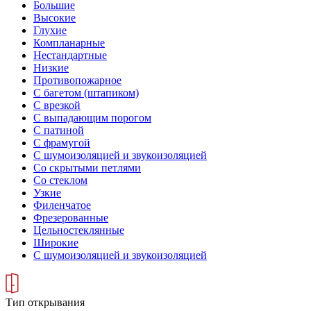
Большие
Высокие
Глухие
Компланарные
Нестандартные
Низкие
Противопожарное
С багетом (штапиком)
С врезкой
С выпадающим порогом
С патиной
С фрамугой
С шумоизоляцией и звукоизоляцией
Со скрытыми петлями
Со стеклом
Узкие
Филенчатое
Фрезерованные
Цельностеклянные
Широкие
С шумоизоляцией и звукоизоляцией
Тип открывания