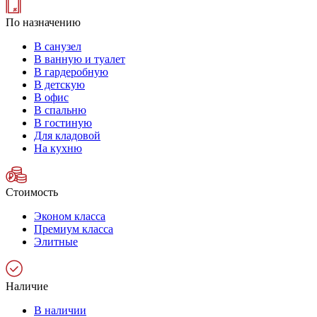
По назначению
В санузел
В ванную и туалет
В гардеробную
В детскую
В офис
В спальню
В гостиную
Для кладовой
На кухню
Стоимость
Эконом класса
Премиум класса
Элитные
Наличие
В наличии