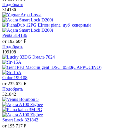
Подобрать
314136
Penta 314136
от
192 604
₽
Подобрать
199108
Color 199108
от
235 672
₽
Подобрать
321842
Smart Lock 321842
от
195 717
₽