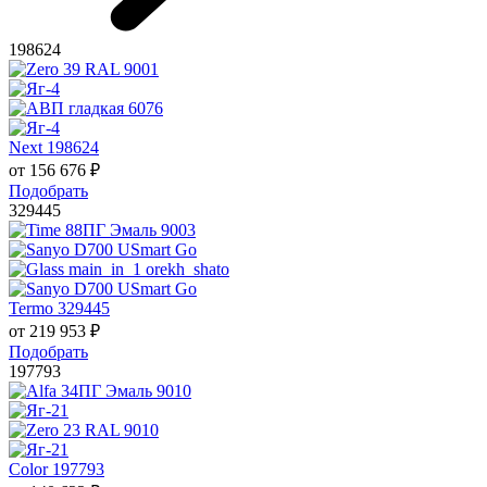
198624
Next 198624
от
156 676
₽
Подобрать
329445
Termo 329445
от
219 953
₽
Подобрать
197793
Color 197793