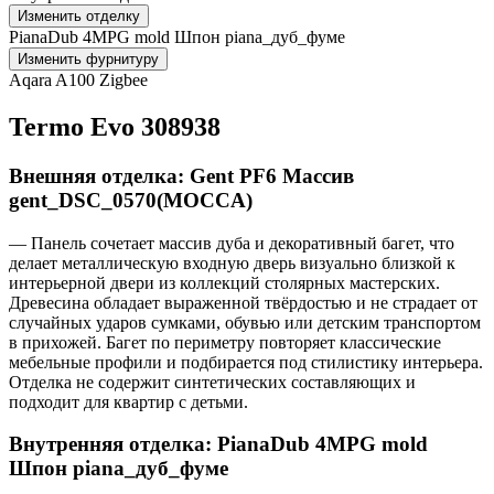
Изменить отделку
PianaDub 4MPG mold Шпон piana_дуб_фуме
Изменить фурнитуру
Aqara A100 Zigbee
Termo Evo 308938
Внешняя отделка: Gent PF6 Массив
gent_DSC_0570(MOCCA)
— Панель сочетает массив дуба и декоративный багет, что
делает металлическую входную дверь визуально близкой к
интерьерной двери из коллекций столярных мастерских.
Древесина обладает выраженной твёрдостью и не страдает от
случайных ударов сумками, обувью или детским транспортом
в прихожей. Багет по периметру повторяет классические
мебельные профили и подбирается под стилистику интерьера.
Отделка не содержит синтетических составляющих и
подходит для квартир с детьми.
Внутренняя отделка: PianaDub 4MPG mold
Шпон piana_дуб_фуме