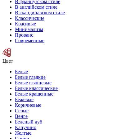
В французском стиле
В английском стиле
В скандинавском стиле
Классические
Красивые
Минимализм
Прованс
Современные
Цвет
Белые
Белые гладкие
Белые глянцевые
Белые классические
Белые крашенные
Бежевые
Коричневые
Серые
Венге
Беленый дуб
Капучино
Желтые
Синие