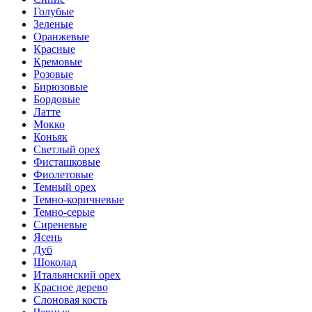
Голубые
Зеленые
Оранжевые
Красные
Кремовые
Розовые
Бирюзовые
Бордовые
Латте
Мокко
Коньяк
Светлый орех
Фисташковые
Фиолетовые
Темный орех
Темно-коричневые
Темно-серые
Сиреневые
Ясень
Дуб
Шоколад
Итальянский орех
Красное дерево
Слоновая кость