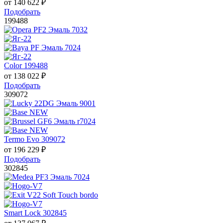
от
140 622
₽
Подобрать
199488
Color 199488
от
138 022
₽
Подобрать
309072
Termo Evo 309072
от
196 229
₽
Подобрать
302845
Smart Lock 302845