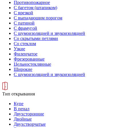
Противопожарное
С багетом (штапиком)
С врезкой
С выпадающим порогом
С патиной
С фрамугой
С шумоизоляцией и звукоизоляцией
Со скрытыми петлями
Со стеклом
Узкие
Филенчатое
Фрезерованные
Цельностеклянные
Широкие
С шумоизоляцией и звукоизоляцией
Тип открывания
Купе
В пенал
Двухсторонние
Двойные
Двухстворчатые