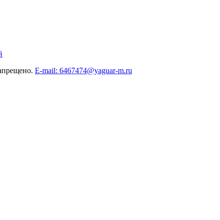
й
запрещено.
E-mail: 6467474@yaguar-m.ru