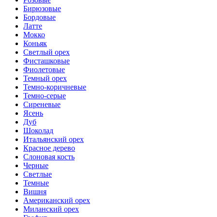
Бирюзовые
Бордовые
Латте
Мокко
Коньяк
Светлый орех
Фисташковые
Фиолетовые
Темный орех
Темно-коричневые
Темно-серые
Сиреневые
Ясень
Дуб
Шоколад
Итальянский орех
Красное дерево
Слоновая кость
Черные
Светлые
Темные
Вишня
Американский орех
Миланский орех