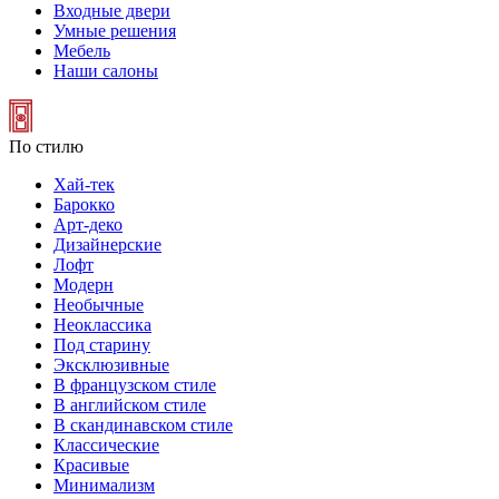
Входные двери
Умные решения
Мебель
Наши салоны
По стилю
Хай-тек
Барокко
Арт-деко
Дизайнерские
Лофт
Модерн
Необычные
Неоклассика
Под старину
Эксклюзивные
В французском стиле
В английском стиле
В скандинавском стиле
Классические
Красивые
Минимализм