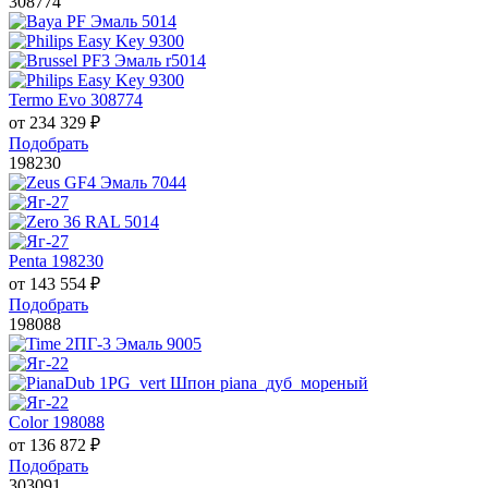
308774
Termo Evo 308774
от
234 329
₽
Подобрать
198230
Penta 198230
от
143 554
₽
Подобрать
198088
Color 198088
от
136 872
₽
Подобрать
303091