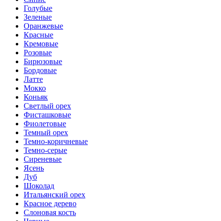
Голубые
Зеленые
Оранжевые
Красные
Кремовые
Розовые
Бирюзовые
Бордовые
Латте
Мокко
Коньяк
Светлый орех
Фисташковые
Фиолетовые
Темный орех
Темно-коричневые
Темно-серые
Сиреневые
Ясень
Дуб
Шоколад
Итальянский орех
Красное дерево
Слоновая кость