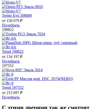
Termo Evo 308689
от
150 079
₽
Подобрать
198822
Trend 198822
от
134 197
₽
Подобрать
197552
Trend 197552
от
215 697
₽
Подобрать
С этими дверями так же смотрят