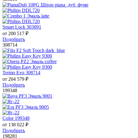
Smart Lock 303091
от
200 517
₽
Подобрать
308714
Termo Evo 308714
от
204 579
₽
Подобрать
199348
Color 199348
от
138 022
₽
Подобрать
198281