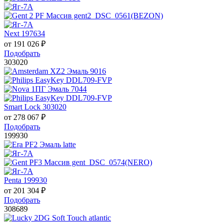
Next 197634
от
191 026
₽
Подобрать
303020
Smart Lock 303020
от
278 067
₽
Подобрать
199930
Penta 199930
от
201 304
₽
Подобрать
308689