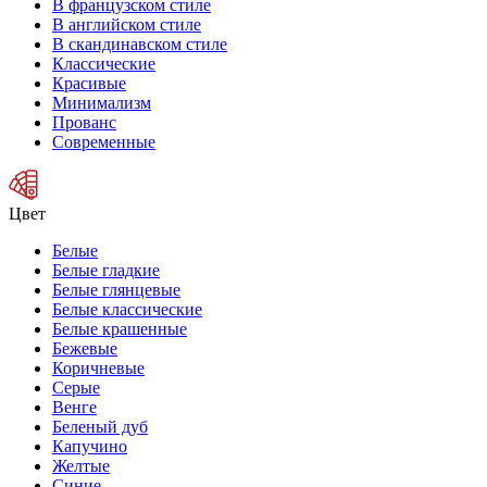
В французском стиле
В английском стиле
В скандинавском стиле
Классические
Красивые
Минимализм
Прованс
Современные
Цвет
Белые
Белые гладкие
Белые глянцевые
Белые классические
Белые крашенные
Бежевые
Коричневые
Серые
Венге
Беленый дуб
Капучино
Желтые
Синие