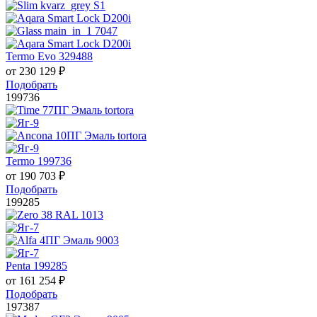
Termo Evo 329488
от
230 129
₽
Подобрать
199736
Termo 199736
от
190 703
₽
Подобрать
199285
Penta 199285
от
161 254
₽
Подобрать
197387