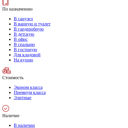
По назначению
В санузел
В ванную и туалет
В гардеробную
В детскую
В офис
В спальню
В гостиную
Для кладовой
На кухню
Стоимость
Эконом класса
Премиум класса
Элитные
Наличие
В наличии