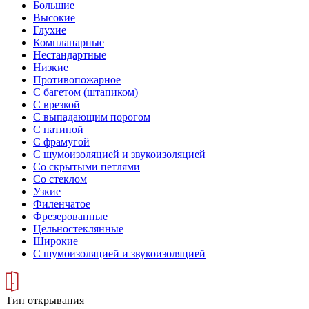
Большие
Высокие
Глухие
Компланарные
Нестандартные
Низкие
Противопожарное
С багетом (штапиком)
С врезкой
С выпадающим порогом
С патиной
С фрамугой
С шумоизоляцией и звукоизоляцией
Со скрытыми петлями
Со стеклом
Узкие
Филенчатое
Фрезерованные
Цельностеклянные
Широкие
С шумоизоляцией и звукоизоляцией
Тип открывания