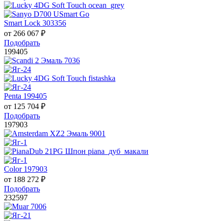
Smart Lock 303356
от
266 067
₽
Подобрать
199405
Penta 199405
от
125 704
₽
Подобрать
197903
Color 197903
от
188 272
₽
Подобрать
232597