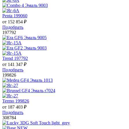
Penta 199060
от
152 854
₽
Подобрать
197792
Trend 197792
от
141 347
₽
Подобрать
199826
Termo 199826
от
187 403
₽
Подобрать
308784