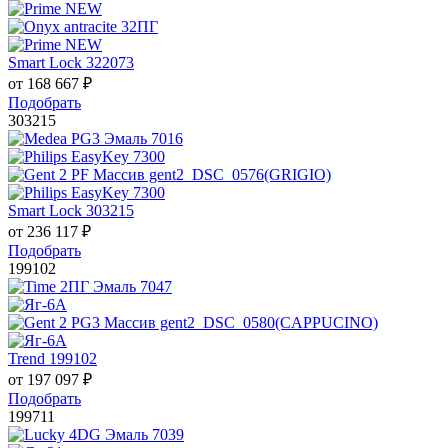
Smart Lock 322073
от
168 667
₽
Подобрать
303215
Smart Lock 303215
от
236 117
₽
Подобрать
199102
Trend 199102
от
197 097
₽
Подобрать
199711