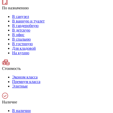
По назначению
В санузел
В ванную и туалет
В гардеробную
В детскую
В офис
В спальню
В гостиную
Для кладовой
На кухню
Стоимость
Эконом класса
Премиум класса
Элитные
Наличие
В наличии