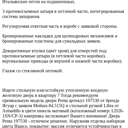
Итальянские петли на подшипниках.
3 противосъемных штыря в петлевой части, интегрированная
система запирания.
Регулируемая ответная часть в коробе с замковой стороны.
Бронированные накладки для цилиндровых механизмов и
бронированные пластины для сувальдных замков.
Декоративные втулки (цвет хром) для отверстий под:
противосъемные штыри (в петлевой части коробки),
вертикальные приводы (в верхней и нижней части коробки).
Глазок со стеклянной оптикой.
Ищете стильную влагостойкую утепленную входную
железную дверь в квартиру ? Тогда рекомендуем
премиальную модель двери Penta артикул 197530 от бренда
Ягуар с замком Mottura 84.515Q и стильной ручкой Libra от
Armadillo в цвете никель матовый (каталожный номер: LD26-
1SN/CP-3) наверняка заслуживает Вашего внимания! Дверь
Penta 197530 - отличное решение. Наружняя отделка наборная
цвета Bianco, покрытие: массив отличается устойчивостью к