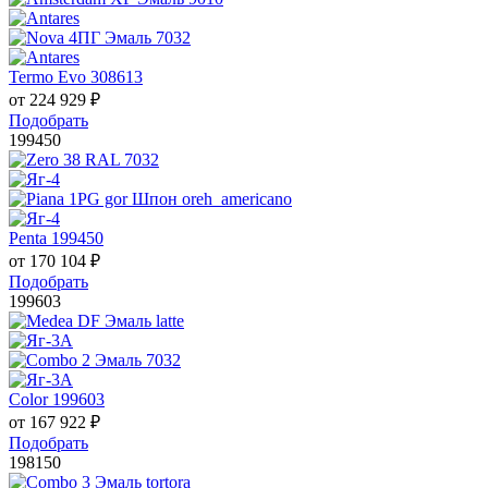
Termo Evo 308613
от
224 929
₽
Подобрать
199450
Penta 199450
от
170 104
₽
Подобрать
199603
Color 199603
от
167 922
₽
Подобрать
198150