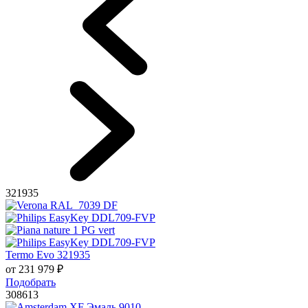
321935
Termo Evo 321935
от
231 979
₽
Подобрать
308613