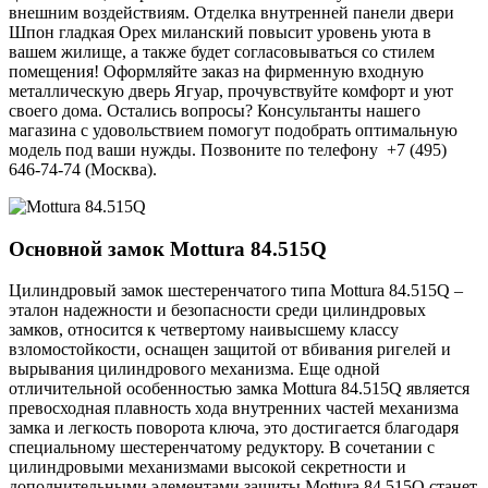
внешним воздействиям. Отделка внутренней панели двери
Шпон гладкая Орех миланский повысит уровень уюта в
вашем жилище, а также будет согласовываться со стилем
помещения! Оформляйте заказ на фирменную входную
металлическую дверь Ягуар, прочувствуйте комфорт и уют
своего дома. Остались вопросы? Консультанты нашего
магазина с удовольствием помогут подобрать оптимальную
модель под ваши нужды. Позвоните по телефону +7 (495)
646-74-74 (Москва).
Основной замок
Mottura 84.515Q
Цилиндровый замок шестеренчатого типа Mottura 84.515Q –
эталон надежности и безопасности среди цилиндровых
замков, относится к четвертому наивысшему классу
взломостойкости, оснащен защитой от вбивания ригелей и
вырывания цилиндрового механизма. Еще одной
отличительной особенностью замка Mottura 84.515Q является
превосходная плавность хода внутренних частей механизма
замка и легкость поворота ключа, это достигается благодаря
специальному шестеренчатому редуктору. В сочетании с
цилиндровыми механизмами высокой секретности и
дополнительными элементами защиты Mottura 84.515Q станет