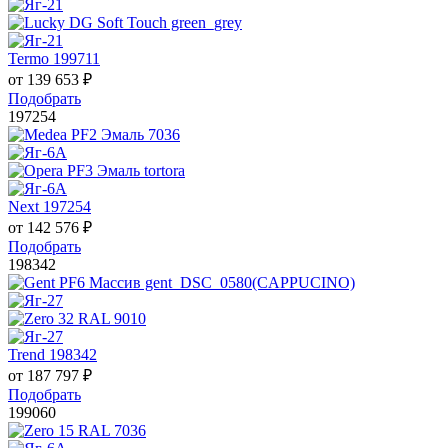
Termo 199711
от
139 653
₽
Подобрать
197254
Next 197254
от
142 576
₽
Подобрать
198342
Trend 198342
от
187 797
₽
Подобрать
199060