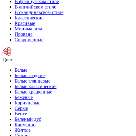
В французском стиле
В английском стиле
В скандинавском стиле
Классические
Красивые
Минимализм
Прованс
Современные
Цвет
Белые
Белые гладкие
Белые глянцевые
Белые классические
Белые крашенные
Бежевые
Коричневые
Серые
Венге
Беленый дуб
Капучино
Желтые
Синие