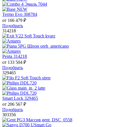
Termo Evo 308784
от
166 479
₽
Подобрать
314218
Penta 314218
от
133 504
₽
Подобрать
329465
Smart Lock 329465
от
206 567
₽
Подобрать
303356