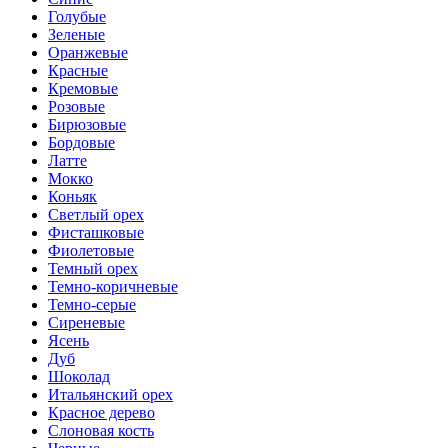
Голубые
Зеленые
Оранжевые
Красные
Кремовые
Розовые
Бирюзовые
Бордовые
Латте
Мокко
Коньяк
Светлый орех
Фисташковые
Фиолетовые
Темный орех
Темно-коричневые
Темно-серые
Сиреневые
Ясень
Дуб
Шоколад
Итальянский орех
Красное дерево
Слоновая кость