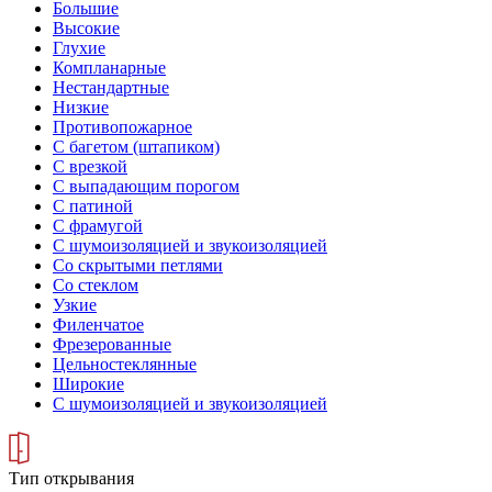
Большие
Высокие
Глухие
Компланарные
Нестандартные
Низкие
Противопожарное
С багетом (штапиком)
С врезкой
С выпадающим порогом
С патиной
С фрамугой
С шумоизоляцией и звукоизоляцией
Со скрытыми петлями
Со стеклом
Узкие
Филенчатое
Фрезерованные
Цельностеклянные
Широкие
С шумоизоляцией и звукоизоляцией
Тип открывания