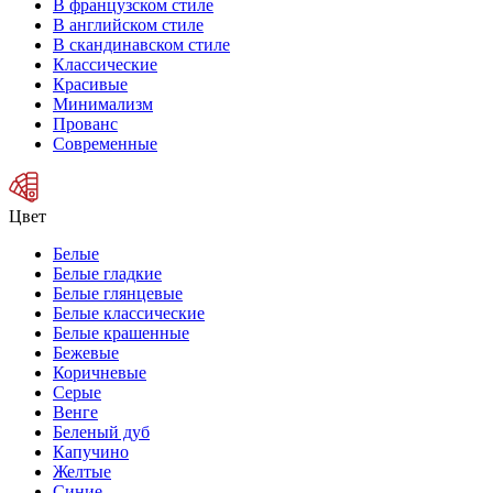
В французском стиле
В английском стиле
В скандинавском стиле
Классические
Красивые
Минимализм
Прованс
Современные
Цвет
Белые
Белые гладкие
Белые глянцевые
Белые классические
Белые крашенные
Бежевые
Коричневые
Серые
Венге
Беленый дуб
Капучино
Желтые
Синие