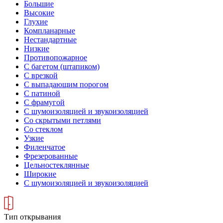
Большие
Высокие
Глухие
Компланарные
Нестандартные
Низкие
Противопожарное
С багетом (штапиком)
С врезкой
С выпадающим порогом
С патиной
С фрамугой
С шумоизоляцией и звукоизоляцией
Со скрытыми петлями
Со стеклом
Узкие
Филенчатое
Фрезерованные
Цельностеклянные
Широкие
С шумоизоляцией и звукоизоляцией
Тип открывания