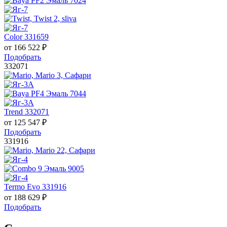
Color 331659
от
166 522
₽
Подобрать
332071
Trend 332071
от
125 547
₽
Подобрать
331916
Termo Evo 331916
от
188 629
₽
Подобрать