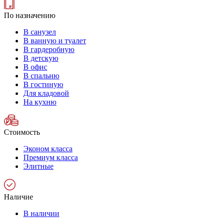
По назначению
В санузел
В ванную и туалет
В гардеробную
В детскую
В офис
В спальню
В гостиную
Для кладовой
На кухню
Стоимость
Эконом класса
Премиум класса
Элитные
Наличие
В наличии