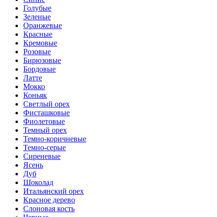
Голубые
Зеленые
Оранжевые
Красные
Кремовые
Розовые
Бирюзовые
Бордовые
Латте
Мокко
Коньяк
Светлый орех
Фисташковые
Фиолетовые
Темный орех
Темно-коричневые
Темно-серые
Сиреневые
Ясень
Дуб
Шоколад
Итальянский орех
Красное дерево
Слоновая кость