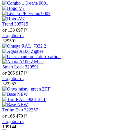
Trend 305715
от
138 097
₽
Подобрать
329591
Smart Lock 329591
от
206 917
₽
Подобрать
322257
Termo Evo 322257
от
166 479
₽
Подобрать
199144