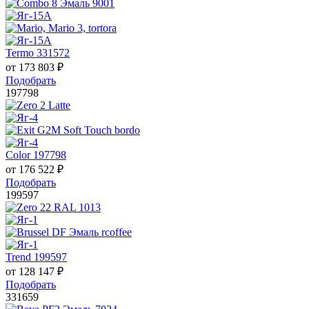
Termo 331572
от
173 803
₽
Подобрать
197798
Color 197798
от
176 522
₽
Подобрать
199597
Trend 199597
от
128 147
₽
Подобрать
331659