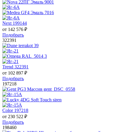
Next 199144
от
142 576
₽
Подобрать
322391
Trend 322391
от
102 897
₽
Подобрать
197218
Color 197218
от
230 522
₽
Подобрать
198460