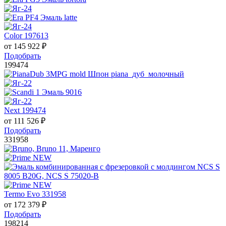
Color 197613
от
145 922
₽
Подобрать
199474
Next 199474
от
111 526
₽
Подобрать
331958
Termo Evo 331958
от
172 379
₽
Подобрать
198214