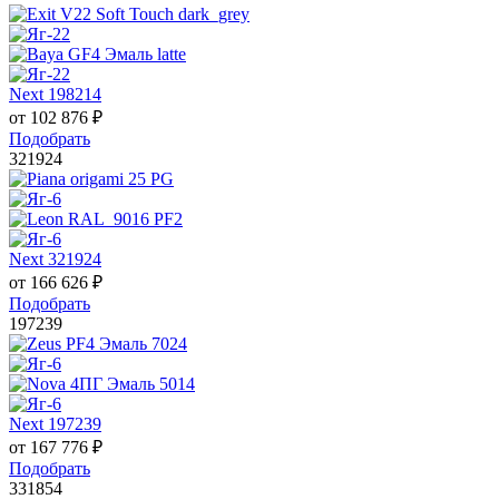
Next 198214
от
102 876
₽
Подобрать
321924
Next 321924
от
166 626
₽
Подобрать
197239
Next 197239
от
167 776
₽
Подобрать
331854