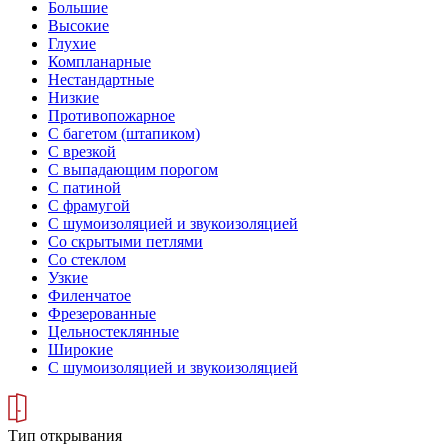
Большие
Высокие
Глухие
Компланарные
Нестандартные
Низкие
Противопожарное
С багетом (штапиком)
С врезкой
С выпадающим порогом
С патиной
С фрамугой
С шумоизоляцией и звукоизоляцией
Со скрытыми петлями
Со стеклом
Узкие
Филенчатое
Фрезерованные
Цельностеклянные
Широкие
С шумоизоляцией и звукоизоляцией
Тип открывания