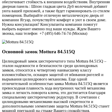
обеспечивает стойкость к внешним воздействиям. Внутренняя
дверная панель : Шпон гладкая цвета Дуб молочный добавит
уюта вашей прихожей, а также будет гармонировать со стилем
помещения. Выбирайте отличную металлическую дверь от
компании Ягуар, почувствуйте комфорт и уют в своем доме.
Нужна консультация? Консультанты компании помогут
выбрать вариант именно под ваши нужды. Ждем Вашего
звонка, наш телефон +7 (495) 646-74-74 (Москва)
Основной замок
Mottura 84.515Q
Цилиндровый замок шестеренчатого типа Mottura 84.515Q –
эталон надежности и безопасности среди цилиндровых
замков, относится к четвертому наивысшему классу
взломостойкости, оснащен защитой от вбивания ригелей и
вырывания цилиндрового механизма. Еще одной
отличительной особенностью замка Mottura 84.515Q является
превосходная плавность хода внутренних частей механизма
замка и легкость поворота ключа, это достигается благодаря
специальному шестеренчатому редуктору. В сочетании с
цилиндровыми механизмами высокой секретности и
дополнительными элементами защиты Mottura 84.515Q станет
мощной преградой на страже Вашего спокойствия.