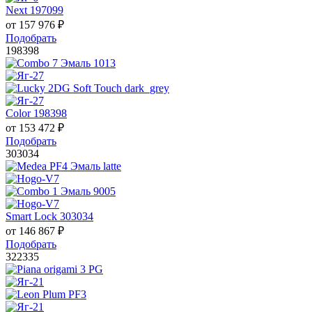
Next 197099
от
157 976
₽
Подобрать
198398
Color 198398
от
153 472
₽
Подобрать
303034
Smart Lock 303034
от
146 867
₽
Подобрать
322335