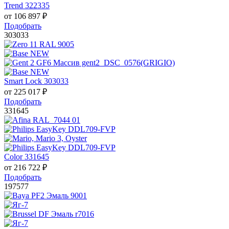
Trend 322335
от
106 897
₽
Подобрать
303033
Smart Lock 303033
от
225 017
₽
Подобрать
331645
Color 331645
от
216 722
₽
Подобрать
197577