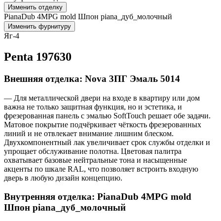
Изменить отделку
PianaDub 4MPG mold Шпон piana_дуб_молочный
Изменить фурнитуру
Яг-4
Penta 197630
Внешняя отделка: Nova 3ПГ Эмаль 5014
— Для металлической двери на входе в квартиру или дом
важна не только защитная функция, но и эстетика, и
фрезерованная панель с эмалью SoftTouch решает обе задачи.
Матовое покрытие подчёркивает чёткость фрезерованных
линий и не отвлекает внимание лишним блеском.
Двухкомпонентный лак увеличивает срок службы отделки и
упрощает обслуживание полотна. Цветовая палитра
охватывает базовые нейтральные тона и насыщенные
акценты по шкале RAL, что позволяет встроить входную
дверь в любую дизайн концепцию.
Внутренняя отделка: PianaDub 4MPG mold
Шпон piana_дуб_молочный