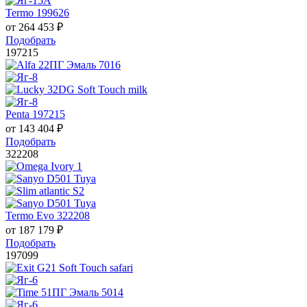
Termo 199626
от
264 453
₽
Подобрать
197215
Penta 197215
от
143 404
₽
Подобрать
322208
Termo Evo 322208
от
187 179
₽
Подобрать
197099