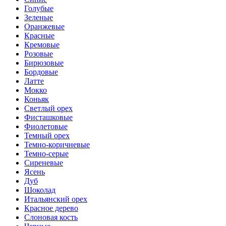
Голубые
Зеленые
Оранжевые
Красные
Кремовые
Розовые
Бирюзовые
Бордовые
Латте
Мокко
Коньяк
Светлый орех
Фисташковые
Фиолетовые
Темный орех
Темно-коричневые
Темно-серые
Сиреневые
Ясень
Дуб
Шоколад
Итальянский орех
Красное дерево
Слоновая кость