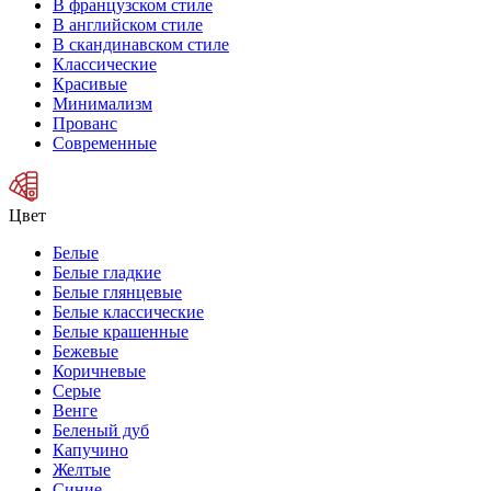
В французском стиле
В английском стиле
В скандинавском стиле
Классические
Красивые
Минимализм
Прованс
Современные
Цвет
Белые
Белые гладкие
Белые глянцевые
Белые классические
Белые крашенные
Бежевые
Коричневые
Серые
Венге
Беленый дуб
Капучино
Желтые
Синие