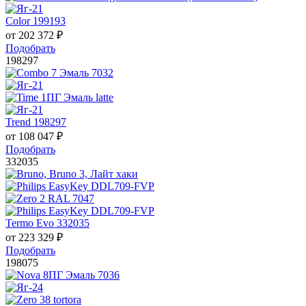
Color 199193
от
202 372
₽
Подобрать
198297
Trend 198297
от
108 047
₽
Подобрать
332035
Termo Evo 332035
от
223 329
₽
Подобрать
198075