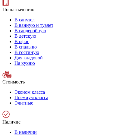
По назначению
В санузел
В ванную и туалет
В гардеробную
В детскую
В офис
В спальню
В гостиную
Для кладовой
На кухню
Стоимость
Эконом класса
Премиум класса
Элитные
Наличие
В наличии