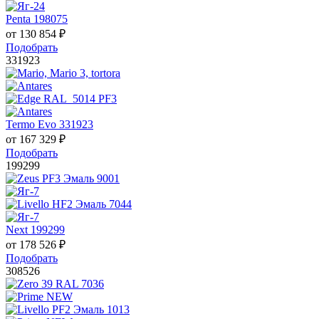
Penta 198075
от
130 854
₽
Подобрать
331923
Termo Evo 331923
от
167 329
₽
Подобрать
199299
Next 199299
от
178 526
₽
Подобрать
308526