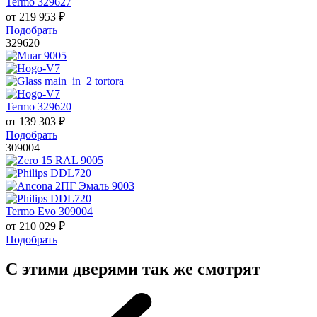
Termo 329627
от
219 953
₽
Подобрать
329620
Termo 329620
от
139 303
₽
Подобрать
309004
Termo Evo 309004
от
210 029
₽
Подобрать
С этими дверями так же смотрят