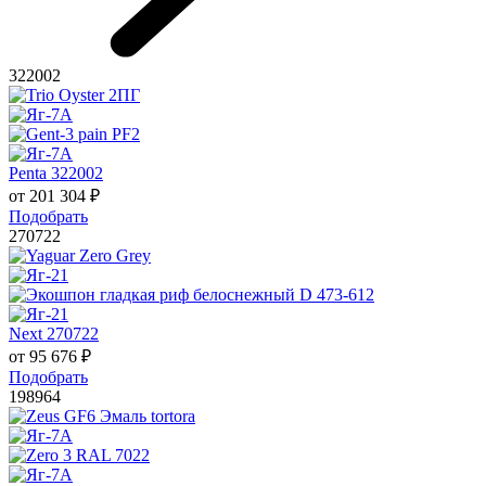
322002
Penta 322002
от
201 304
₽
Подобрать
270722
Next 270722
от
95 676
₽
Подобрать
198964