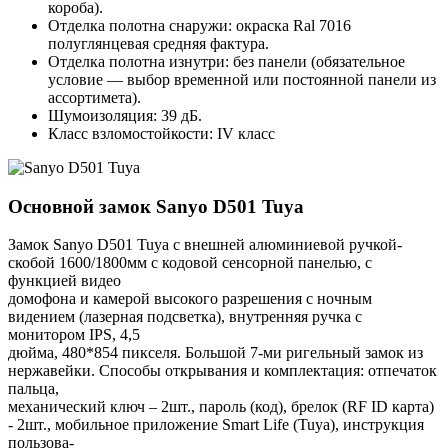
короба).
Отделка полотна снаружи: окраска Ral 7016
полуглянцевая средняя фактура.
Отделка полотна изнутри: без панели (обязательное
условие — выбор временной или постоянной панели из
ассортимета).
Шумоизоляция: 39 дБ.
Класс взломостойкости: IV класс
Основной замок
Sanyo D501 Tuya
Замок Sanyo D501 Tuya с внешней алюминиевой ручкой-
скобой 1600/1800мм с кодовой сенсорной панелью, с
функцией видео
домофона и камерой высокого разрешения с ночным
видением (лазерная подсветка), внутренняя ручка с
монитором IPS, 4,5
дюйма, 480*854 пикселя. Большой 7-ми ригельный замок из
нержавейки. Способы открывания и комплектация: отпечаток
пальца,
механический ключ – 2шт., пароль (код), брелок (RF ID карта)
- 2шт., мобильное приложение Smart Life (Tuya), инструкция
пользова-