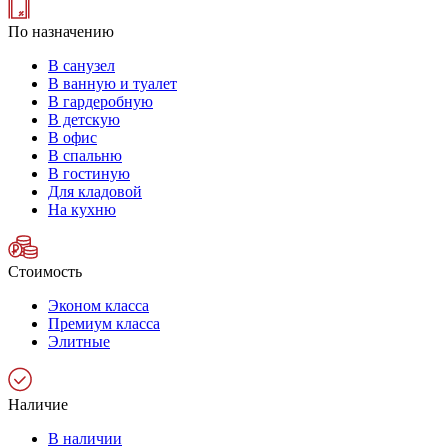
По назначению
В санузел
В ванную и туалет
В гардеробную
В детскую
В офис
В спальню
В гостиную
Для кладовой
На кухню
Стоимость
Эконом класса
Премиум класса
Элитные
Наличие
В наличии