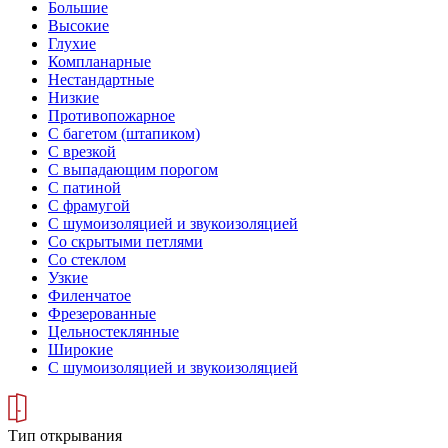
Большие
Высокие
Глухие
Компланарные
Нестандартные
Низкие
Противопожарное
С багетом (штапиком)
С врезкой
С выпадающим порогом
С патиной
С фрамугой
С шумоизоляцией и звукоизоляцией
Со скрытыми петлями
Со стеклом
Узкие
Филенчатое
Фрезерованные
Цельностеклянные
Широкие
С шумоизоляцией и звукоизоляцией
Тип открывания