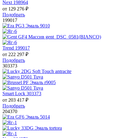
Next 198964
от
129 276
₽
Подобрать
199017
Trend 199017
от
222 297
₽
Подобрать
303373
Smart Lock 303373
от
203 417
₽
Подобрать
204370