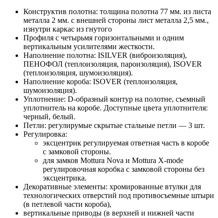
Конструктив полотна: толщина полотна 77 мм. из листа
металла 2 мм. с внешней стороны лист металла 2,5 мм.,
изнутри каркас из гнутого
Профиля с четырьмя горизонтальными и одним
вертикальным усилителями жесткости.
Наполнение полотна: ISILVER (виброизоляция),
ПЕНОФОЛ (теплоизоляция, пароизоляция), ISOVER
(теплоизоляция, шумоизоляция).
Наполнение короба: ISOVER (теплоизоляция,
шумоизоляция).
Уплотнение: D-образный контур на полотне, съемный
уплотнитель на коробе. Доступные цвета уплотнителя:
черный, белый.
Петли: регулирумые скрытые стальные петли — 3 шт.
Регулировка:
эксцентрик регулируемая ответная часть в коробе
с замковой стороны.
для замков Mottura Nova и Mottura X-mode
регулировочная коробка с замковой стороны без
эксцентрика.
Декоративные элементы: хромированные втулки для
технологических отверстий под противосъемные штыри
(в петлевой части короба),
вертикальные приводы (в верхней и нижней части