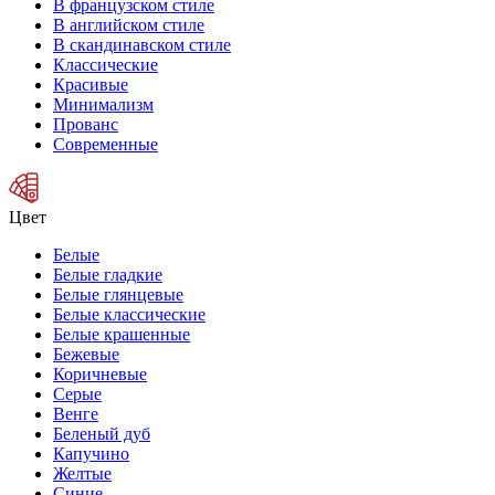
В французском стиле
В английском стиле
В скандинавском стиле
Классические
Красивые
Минимализм
Прованс
Современные
Цвет
Белые
Белые гладкие
Белые глянцевые
Белые классические
Белые крашенные
Бежевые
Коричневые
Серые
Венге
Беленый дуб
Капучино
Желтые
Синие