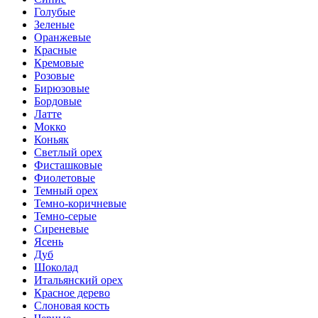
Голубые
Зеленые
Оранжевые
Красные
Кремовые
Розовые
Бирюзовые
Бордовые
Латте
Мокко
Коньяк
Светлый орех
Фисташковые
Фиолетовые
Темный орех
Темно-коричневые
Темно-серые
Сиреневые
Ясень
Дуб
Шоколад
Итальянский орех
Красное дерево
Слоновая кость