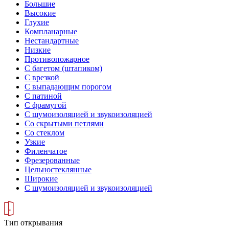
Большие
Высокие
Глухие
Компланарные
Нестандартные
Низкие
Противопожарное
С багетом (штапиком)
С врезкой
С выпадающим порогом
С патиной
С фрамугой
С шумоизоляцией и звукоизоляцией
Со скрытыми петлями
Со стеклом
Узкие
Филенчатое
Фрезерованные
Цельностеклянные
Широкие
С шумоизоляцией и звукоизоляцией
Тип открывания