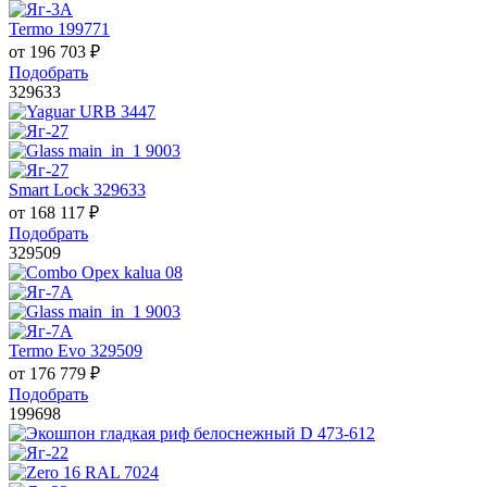
Termo 199771
от
196 703
₽
Подобрать
329633
Smart Lock 329633
от
168 117
₽
Подобрать
329509
Termo Evo 329509
от
176 779
₽
Подобрать
199698