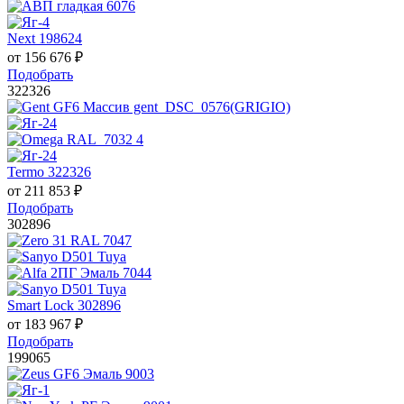
Next 198624
от
156 676
₽
Подобрать
322326
Termo 322326
от
211 853
₽
Подобрать
302896
Smart Lock 302896
от
183 967
₽
Подобрать
199065