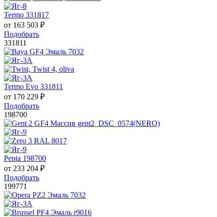
Termo 331817
от
163 503
₽
Подобрать
331811
Termo Evo 331811
от
170 229
₽
Подобрать
198700
Penta 198700
от
233 204
₽
Подобрать
199771