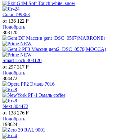
Color 199363
от
136 122
₽
Подобрать
303120
Smart Lock 303120
от
297 317
₽
Подобрать
304472
Next 304472
от
138 276
₽
Подобрать
198624