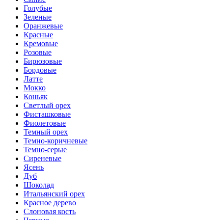
Голубые
Зеленые
Оранжевые
Красные
Кремовые
Розовые
Бирюзовые
Бордовые
Латте
Мокко
Коньяк
Светлый орех
Фисташковые
Фиолетовые
Темный орех
Темно-коричневые
Темно-серые
Сиреневые
Ясень
Дуб
Шоколад
Итальянский орех
Красное дерево
Слоновая кость