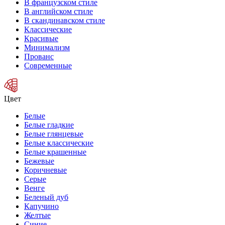
В французском стиле
В английском стиле
В скандинавском стиле
Классические
Красивые
Минимализм
Прованс
Современные
Цвет
Белые
Белые гладкие
Белые глянцевые
Белые классические
Белые крашенные
Бежевые
Коричневые
Серые
Венге
Беленый дуб
Капучино
Желтые
Синие