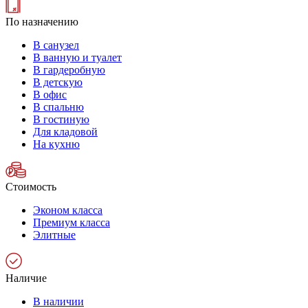
По назначению
В санузел
В ванную и туалет
В гардеробную
В детскую
В офис
В спальню
В гостиную
Для кладовой
На кухню
Стоимость
Эконом класса
Премиум класса
Элитные
Наличие
В наличии