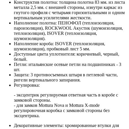
Конструктив полотна: толщина полотна 83 мм. из листа
металла 2,5 мм. с внешней стороны, изнутри каркас из
гнутого профиля с четырьмя горизонтальными и одним
вертикальным усилителями жесткости.
Наполнение полотна: ПЕНОФОЛ (теплоизоляция,
пароизоляция), ROCKWOOL Акустик (шумоизоляция,
теплоизоляция), ISOVER (теплоизоляция,
шумоизоляция).
Наполнение короба: ISOVER (теплоизоляция,
шумоизоляция), пробковый лист 5 мм.
Доступные цвета уплотнителя: коричневый, черный,
белый.
Петли: итальянские осевые петли на подшипниках - 3
шт.
Защита: 3 противосъемных штыря в петлевой части,
ригели вертикального запирания.
Регулировка:
- эксцентрик регулируемая ответная часть в коробе с
замковой стороны.
- для замков Mottura Nova и Mottura X-mode
регулировочная коробка с замковой стороны без
эксцентрика.
Декоративные элементы: хромированные втулки для