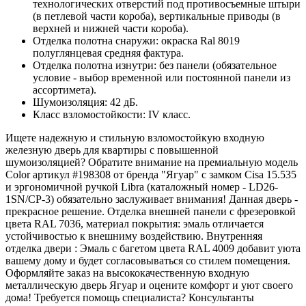
технологических отверстий под противосъемные штыри
(в петлевой части короба), вертикальные приводы (в
верхней и нижней части короба).
Отделка полотна снаружи: окраска Ral 8019
полуглянцевая средняя фактура.
Отделка полотна изнутри: без панели (обязательное
условие - выбор временной или постоянной панели из
ассортимета).
Шумоизоляция: 42 дБ.
Класс взломостойкости: IV класс.
Ищете надежную и стильную взломостойкую входную
железную дверь для квартиры с повышенной
шумоизоляцией? Обратите внимание на премиальную модель
Color артикул #198308 от бренда "Ягуар" с замком Cisa 15.535
и эргономичной ручкой Libra (каталожный номер - LD26-
1SN/CP-3) обязательно заслуживает внимания! Данная дверь -
прекрасное решение. Отделка внешней панели с фрезеровкой
цвета RAL 7036, материал покрытия: эмаль отличается
устойчивостью к внешниму воздействию. Внутренняя
отделка двери : Эмаль с багетом цвета RAL 4009 добавит уюта
вашему дому и будет согласовываться со стилем помещения.
Оформляйте заказ на высококачественную входную
металлическую дверь Ягуар и оцените комфорт и уют своего
дома! Требуется помощь специалиста? Консультанты