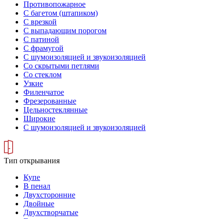
Противопожарное
С багетом (штапиком)
С врезкой
С выпадающим порогом
С патиной
С фрамугой
С шумоизоляцией и звукоизоляцией
Со скрытыми петлями
Со стеклом
Узкие
Филенчатое
Фрезерованные
Цельностеклянные
Широкие
С шумоизоляцией и звукоизоляцией
Тип открывания
Купе
В пенал
Двухсторонние
Двойные
Двухстворчатые