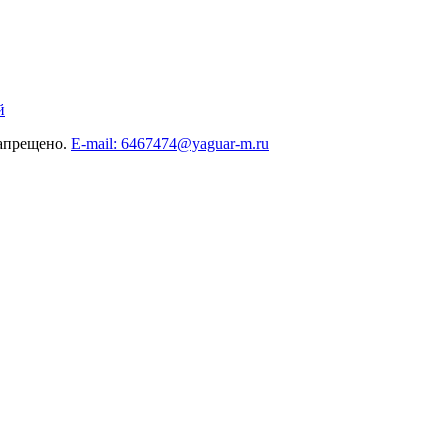
й
запрещено.
E-mail: 6467474@yaguar-m.ru