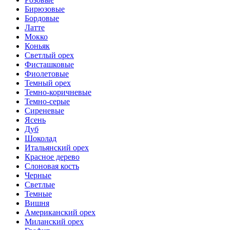
Бирюзовые
Бордовые
Латте
Мокко
Коньяк
Светлый орех
Фисташковые
Фиолетовые
Темный орех
Темно-коричневые
Темно-серые
Сиреневые
Ясень
Дуб
Шоколад
Итальянский орех
Красное дерево
Слоновая кость
Черные
Светлые
Темные
Вишня
Американский орех
Миланский орех