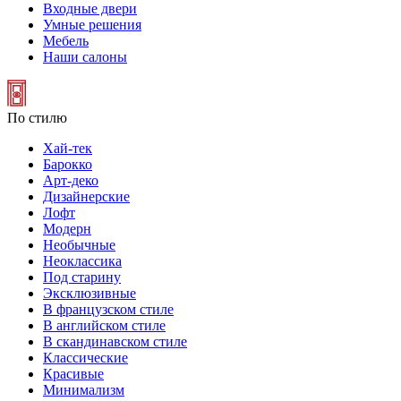
Входные двери
Умные решения
Мебель
Наши салоны
По стилю
Хай-тек
Барокко
Арт-деко
Дизайнерские
Лофт
Модерн
Необычные
Неоклассика
Под старину
Эксклюзивные
В французском стиле
В английском стиле
В скандинавском стиле
Классические
Красивые
Минимализм