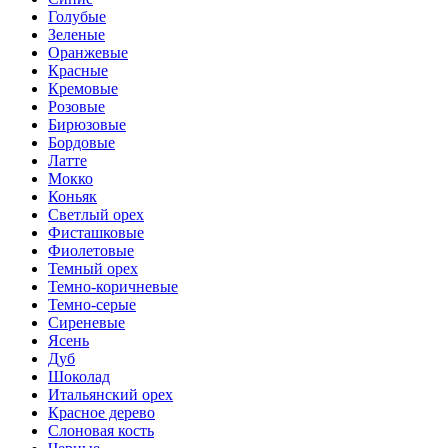
Голубые
Зеленые
Оранжевые
Красные
Кремовые
Розовые
Бирюзовые
Бордовые
Латте
Мокко
Коньяк
Светлый орех
Фисташковые
Фиолетовые
Темный орех
Темно-коричневые
Темно-серые
Сиреневые
Ясень
Дуб
Шоколад
Итальянский орех
Красное дерево
Слоновая кость