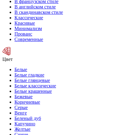
В французском стиле
В английском стиле
В скандинавском стиле
Классические
Красивые
Минимализм
Прованс
Современные
Цвет
Белые
Белые гладкие
Белые глянцевые
Белые классические
Белые крашенные
Бежевые
Коричневые
Серые
Венге
Беленый дуб
Капучино
Желтые
Синие