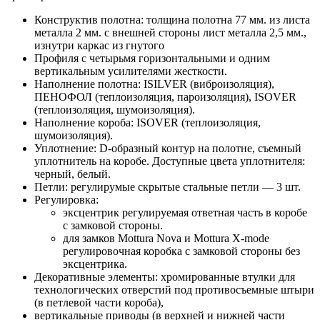
Конструктив полотна: толщина полотна 77 мм. из листа
металла 2 мм. с внешней стороны лист металла 2,5 мм.,
изнутри каркас из гнутого
Профиля с четырьмя горизонтальными и одним
вертикальным усилителями жесткости.
Наполнение полотна: ISILVER (виброизоляция),
ПЕНОФОЛ (теплоизоляция, пароизоляция), ISOVER
(теплоизоляция, шумоизоляция).
Наполнение короба: ISOVER (теплоизоляция,
шумоизоляция).
Уплотнение: D-образный контур на полотне, съемный
уплотнитель на коробе. Доступные цвета уплотнителя:
черный, белый.
Петли: регулирумые скрытые стальные петли — 3 шт.
Регулировка:
эксцентрик регулируемая ответная часть в коробе
с замковой стороны.
для замков Mottura Nova и Mottura X-mode
регулировочная коробка с замковой стороны без
эксцентрика.
Декоративные элементы: хромированные втулки для
технологических отверстий под противосъемные штыри
(в петлевой части короба),
вертикальные приводы (в верхней и нижней части