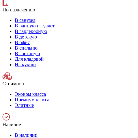
По назначению
В санузел
В ванную и туалет
В гардеробную
В детскую
В офис
В спальню
В гостиную
Для кладовой
На кухню
Стоимость
Эконом класса
Премиум класса
Элитные
Наличие
В наличии