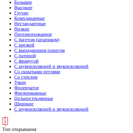
Большие
Высокие
Глухие
Компланарные
Нестандартные
Низкие
Противопожарное
С багетом (штапиком)
С врезкой
С выпадающим порогом
С патиной
С фрамугой
С шумоизоляцией и звукоизоляцией
Со скрытыми петлями
Со стеклом
Узкие
Филенчатое
Фрезерованные
Цельностеклянные
Широкие
С шумоизоляцией и звукоизоляцией
Тип открывания