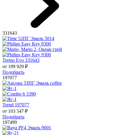
331643
Termo Evo 331643
от
199 929
₽
Подобрать
197077
Trend 197077
от
103 547
₽
Подобрать
197499