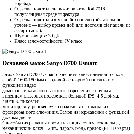
короба).
Отделка полотна снаружи: окраска Ral 7016
полуглянцевая средняя фактура.
Отделка полотна изнутри: без панели (обязательное
условие — выбор временной или постоянной панели из
ассортимета).
Шумоизоляция: 39 дБ.
Класс взломостойкости: IV класс
Основной замок
Sanyo D700 Usmart
Замок Sanyo D700 Usmart с внешней алюминиевой ручкой-
скобой 1600/1800мм с кодовой сенсорной панелью и с
функцией видео
домофона и камерой высокого разрешения с ночным
видением (лазерная подсветка), большой IPS, 4,5 дюйма,
480*856 пикселей
монитор, внутренняя ручка нажимная на планке из
фрезерованного алюминия. Замок из нержавейки с функцией
дожима двери.
Способы открывания и комплектация: отпечаток пальца,
механический ключ – 2шт., пароль (код), брелок (RF ID карта)
- 2шт., мо-