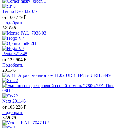
Termo Evo 332077
от
160 779
₽
Подобрать
321848
Penta 321848
от
122 904
₽
Подобрать
201146
Next 201146
от
103 226
₽
Подобрать
322079