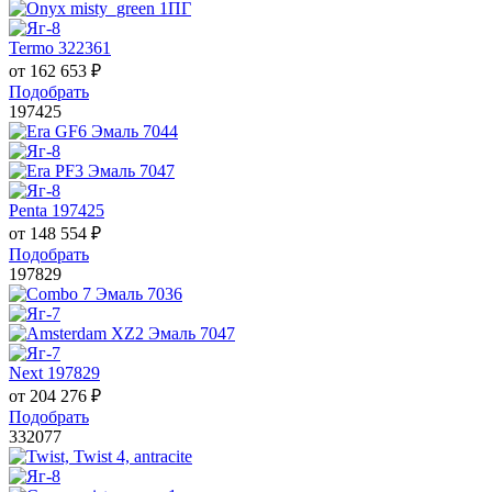
Termo 322361
от
162 653
₽
Подобрать
197425
Penta 197425
от
148 554
₽
Подобрать
197829
Next 197829
от
204 276
₽
Подобрать
332077