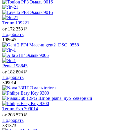
Termo 199221
от
172 353
₽
Подобрать
198645
Penta 198645
от
182 804
₽
Подобрать
309014
Termo Evo 309014
от
208 579
₽
Подобрать
331873