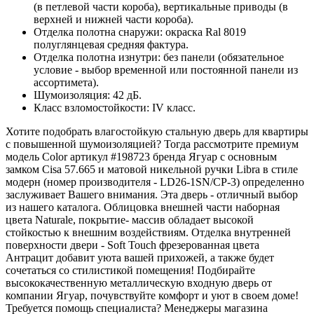
(в петлевой части короба), вертикальные приводы (в
верхней и нижней части короба).
Отделка полотна снаружи: окраска Ral 8019
полуглянцевая средняя фактура.
Отделка полотна изнутри: без панели (обязательное
условие - выбор временной или постоянной панели из
ассортимета).
Шумоизоляция: 42 дБ.
Класс взломостойкости: IV класс.
Хотите подобрать влагостойкую стальную дверь для квартиры
с повышенной шумоизоляцией? Тогда рассмотрите премиум
модель Color артикул #198723 бренда Ягуар с основным
замком Cisa 57.665 и матовой никельной ручки Libra в стиле
модерн (номер производителя - LD26-1SN/CP-3) определенно
заслуживает Вашего внимания. Эта дверь - отличный выбор
из нашего каталога. Облицовка внешней части наборная
цвета Naturale, покрытие- массив обладает высокой
стойкостью к внешним воздействиям. Отделка внутренней
поверхности двери - Soft Touch фрезерованная цвета
Антрацит добавит уюта вашей прихожей, а также будет
сочетаться со стилистикой помещения! Подбирайте
высококачественную металлическую входную дверь от
компании Ягуар, почувствуйте комфорт и уют в своем доме!
Требуется помощь специалиста? Менеджеры магазина