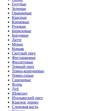
Голубые
Зеленые
Оранжевые
Красные
Кремовые
Розовые
Бирюзовые
Бордовые
Латте
Мокко
Коньяк
Светлый орех
Фисташковые
Фиолетовые
Темный орех
Темно-коричневые
Темно-серые
Сиреневые
Ясень
Дуб
Шоколад
Итальянский орех
Красное дерево
Слоновая кость