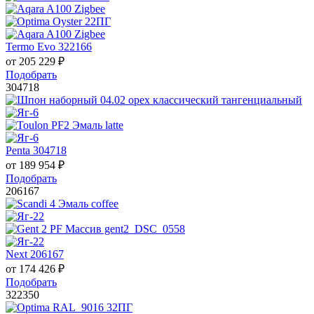
Termo Evo 322166
от
205 229
₽
Подобрать
304718
Penta 304718
от
189 954
₽
Подобрать
206167
Next 206167
от
174 426
₽
Подобрать
322350