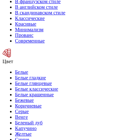
В французском стиле
В английском стиле
В скандинавском стиле
Классические
Красивые
Минимализм
Прованс
Современные
Цвет
Белые
Белые гладкие
Белые глянцевые
Белые классические
Белые крашенные
Бежевые
Коричневые
Серые
Венге
Беленый дуб
Капучино
Желтые
Синие