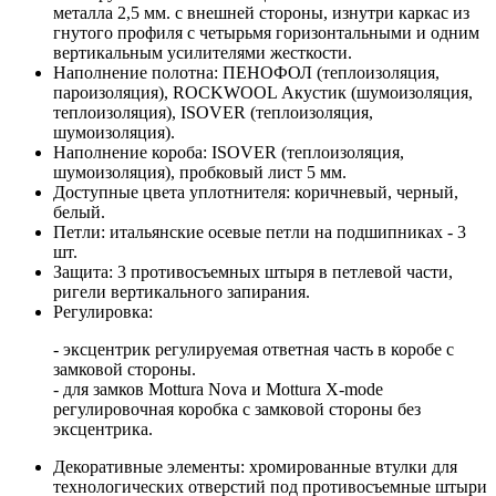
металла 2,5 мм. с внешней стороны, изнутри каркас из
гнутого профиля с четырьмя горизонтальными и одним
вертикальным усилителями жесткости.
Наполнение полотна: ПЕНОФОЛ (теплоизоляция,
пароизоляция), ROCKWOOL Акустик (шумоизоляция,
теплоизоляция), ISOVER (теплоизоляция,
шумоизоляция).
Наполнение короба: ISOVER (теплоизоляция,
шумоизоляция), пробковый лист 5 мм.
Доступные цвета уплотнителя: коричневый, черный,
белый.
Петли: итальянские осевые петли на подшипниках - 3
шт.
Защита: 3 противосъемных штыря в петлевой части,
ригели вертикального запирания.
Регулировка:
- эксцентрик регулируемая ответная часть в коробе с
замковой стороны.
- для замков Mottura Nova и Mottura X-mode
регулировочная коробка с замковой стороны без
эксцентрика.
Декоративные элементы: хромированные втулки для
технологических отверстий под противосъемные штыри