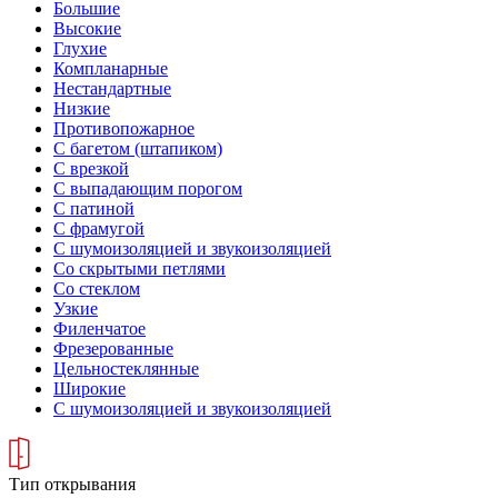
Большие
Высокие
Глухие
Компланарные
Нестандартные
Низкие
Противопожарное
С багетом (штапиком)
С врезкой
С выпадающим порогом
С патиной
С фрамугой
С шумоизоляцией и звукоизоляцией
Со скрытыми петлями
Со стеклом
Узкие
Филенчатое
Фрезерованные
Цельностеклянные
Широкие
С шумоизоляцией и звукоизоляцией
Тип открывания