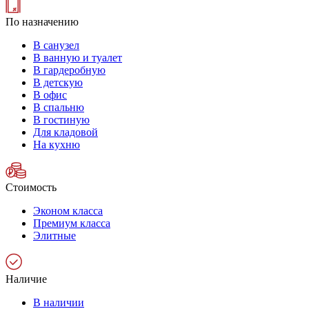
По назначению
В санузел
В ванную и туалет
В гардеробную
В детскую
В офис
В спальню
В гостиную
Для кладовой
На кухню
Стоимость
Эконом класса
Премиум класса
Элитные
Наличие
В наличии