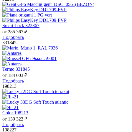
Smart Lock 322367
от
285 367
₽
Подобрать
331845
Termo 331845
от
184 003
₽
Подобрать
198213
Color 198213
от
130 322
₽
Подобрать
198227