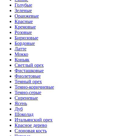
Голубые
Зеленые
Оранжевые
Красные
Кремовые
Розовые
Бирюзовые
Бордовые
Латте
Мокко
Коньяк
Светлый орех
Фисташковые
Фиолетовые
Темный орех
Темно-коричневые
Темно-серые
Сиреневые
Ясень
Дуб
Шоколад
Итальянский орех
Красное дерево
Слоновая кость