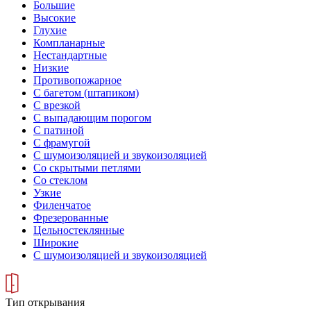
Большие
Высокие
Глухие
Компланарные
Нестандартные
Низкие
Противопожарное
С багетом (штапиком)
С врезкой
С выпадающим порогом
С патиной
С фрамугой
С шумоизоляцией и звукоизоляцией
Со скрытыми петлями
Со стеклом
Узкие
Филенчатое
Фрезерованные
Цельностеклянные
Широкие
С шумоизоляцией и звукоизоляцией
Тип открывания