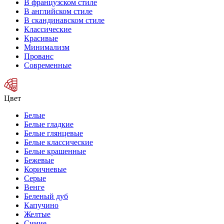
В французском стиле
В английском стиле
В скандинавском стиле
Классические
Красивые
Минимализм
Прованс
Современные
Цвет
Белые
Белые гладкие
Белые глянцевые
Белые классические
Белые крашенные
Бежевые
Коричневые
Серые
Венге
Беленый дуб
Капучино
Желтые
Синие