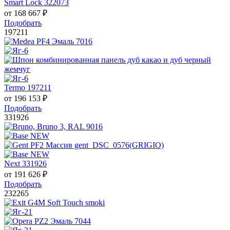
Smart Lock 322073
от
168 667
₽
Подобрать
197211
Termo 197211
от
196 153
₽
Подобрать
331926
Next 331926
от
191 626
₽
Подобрать
232265