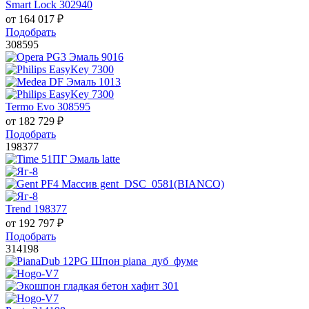
Smart Lock 302940
от
164 017
₽
Подобрать
308595
Termo Evo 308595
от
182 729
₽
Подобрать
198377
Trend 198377
от
192 797
₽
Подобрать
314198