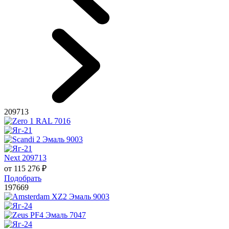
209713
Next 209713
от
115 276
₽
Подобрать
197669