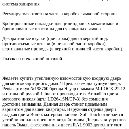
система запирания.
Регулируемая ответная часть в коробе с замковой стороны.
Бронированные накладки для цилиндровых механизмов и
бронированные пластины для сувальдных замков.
Декоративные втулки (цвет хром) для отверстий под:
противосъемные штыри (в петлевой части коробки),
вертикальные приводы (в верхней и нижней части коробки).
Глазок со стеклянной оптикой.
Желаете купить утепленную взломостойкую входную дверь
для многоквартирного дома ? Предлагаем доступную дверь
Penta артикул №198760 бренда Ягуар с замком M-LOCK 25.12
и стильной ручкой Libra от производителя Armadillo цвета
матового никеля (арт.: LD26-1SN/CP-3) без сомнения
достойна внимания. Данная дверь станет идеальным
вариантом для вашей квартиры. Наружняя отделка двери
гладкая цвета Bordo, материал панели- Soft Touch отличается
устойчивостью к внешним воздействиям. Дверная внутренняя
панель Эмаль фрезерованная цвета RAL 9003 дополнит уют