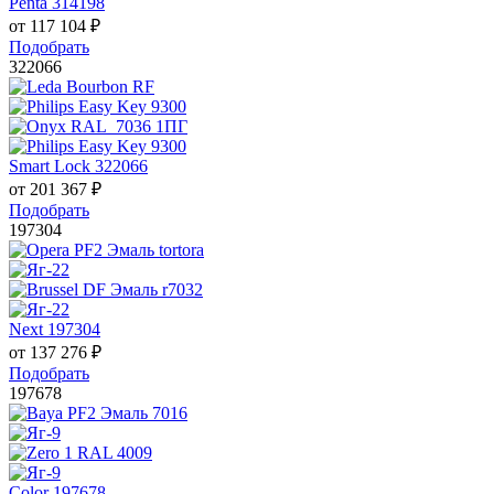
Penta 314198
от
117 104
₽
Подобрать
322066
Smart Lock 322066
от
201 367
₽
Подобрать
197304
Next 197304
от
137 276
₽
Подобрать
197678
Color 197678