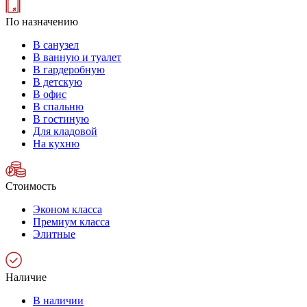
По назначению
В санузел
В ванную и туалет
В гардеробную
В детскую
В офис
В спальню
В гостиную
Для кладовой
На кухню
Стоимость
Эконом класса
Премиум класса
Элитные
Наличие
В наличии