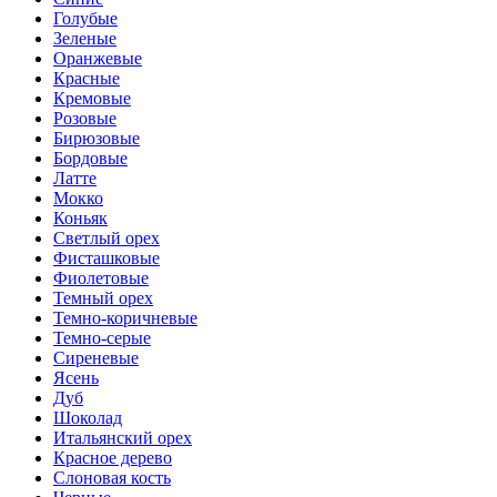
Голубые
Зеленые
Оранжевые
Красные
Кремовые
Розовые
Бирюзовые
Бордовые
Латте
Мокко
Коньяк
Светлый орех
Фисташковые
Фиолетовые
Темный орех
Темно-коричневые
Темно-серые
Сиреневые
Ясень
Дуб
Шоколад
Итальянский орех
Красное дерево
Слоновая кость