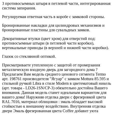
3 противосъемных штыря в петлевой части, интегрированная
система запирания.
Регулируемая ответная часть в коробе с замковой стороны.
Бронированные накладки для цилиндровых механизмов и
бронированные пластины для сувальдных замков.
Декоративные втулки (цвет хром) для отверстий под:
противосъемные штыри (в петлевой части коробки),
вертикальные приводы (в верхней и нижней части коробки).
Глазок со стеклянной оптикой.
Присматриваете утепленную с защитой от промерзания
металлическую входную дверь для загородного дома ?
Предлагаем Вам модель среднего ценового сегмента Termo
арт. 198761 производителя "Ягуар" с замком Mottura 85.595 и
стильной ручкой Libra в стиле Modern в цветематовый никель
(арт. товара - LD26-1SN/CP-3) обязательно достойна Вашего
внимания. Данная модель станет идеальным вариантом для
вашего дома! Наружняя отделка двери с фрезеровкой цвета
RAL 7016, материал облицовки : эмаль обладает высокой
стойкостью к внешниму воздействию. Внутренняя отделка
двери Эмаль фрезерованная цвета Coffee добавит уюта