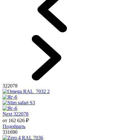
322078
Next 322078
от
162 626
₽
Подобрать
331690