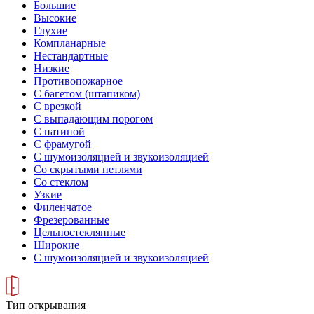
Большие
Высокие
Глухие
Компланарные
Нестандартные
Низкие
Противопожарное
С багетом (штапиком)
С врезкой
С выпадающим порогом
С патиной
С фрамугой
С шумоизоляцией и звукоизоляцией
Со скрытыми петлями
Со стеклом
Узкие
Филенчатое
Фрезерованные
Цельностеклянные
Широкие
С шумоизоляцией и звукоизоляцией
Тип открывания