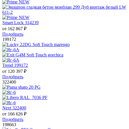
Smart Lock 314239
от
162 867
₽
Подобрать
199172
Trend 199172
от
120 397
₽
Подобрать
322400
Next 322400
от
166 626
₽
Подобрать
198663