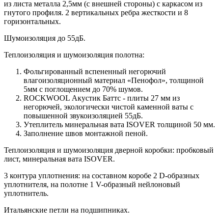
из листа металла 2,5мм (с внешней стороны) c каркасом из
гнутого профиля. 2 вертикальных ребра жесткости и 8
горизонтальных.
Шумоизоляция до 55дБ.
Теплоизоляция и шумоизоляция полотна:
Фольгированный вспененный негорючий
влагоизоляционный материал «Пенофол», толщиной
5мм с поглощением до 70% шумов.
ROCKWOOL Акустик Баттс - плиты 27 мм из
негорючей, экологически чистой каменной ваты с
повышенной звукоизоляцией 55дБ.
Утеплитель минеральная вата ISOVER толщиной 50 мм.
Заполнение швов монтажной пеной.
Теплоизоляция и шумоизоляция дверной коробки: пробковый
лист, минеральная вата ISOVER.
3 контура уплотнения: на составном коробе 2 D-образных
уплотнителя, на полотне 1 V-образный нейлоновый
уплотнитель.
Итальянские петли на подшипниках.