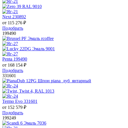
Next 230892
от
115 276
₽
Подобрать
199490
Penta 199490
от
168 154
₽
Подобрать
331601
Termo Evo 331601
от
152 579
₽
Подобрать
199249