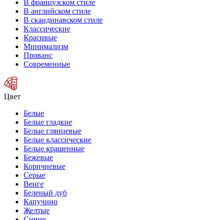
В французском стиле
В английском стиле
В скандинавском стиле
Классические
Красивые
Минимализм
Прованс
Современные
Цвет
Белые
Белые гладкие
Белые глянцевые
Белые классические
Белые крашенные
Бежевые
Коричневые
Серые
Венге
Беленый дуб
Капучино
Желтые
Синие