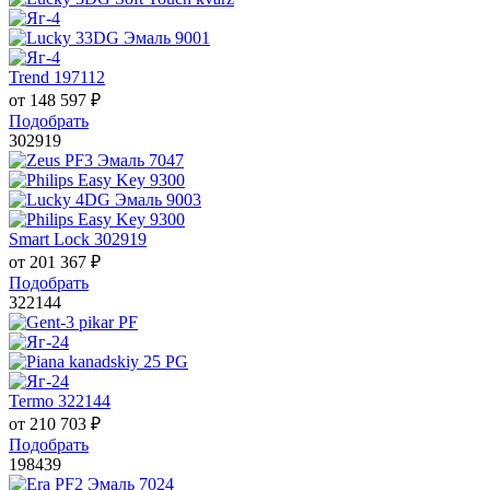
Trend 197112
от
148 597
₽
Подобрать
302919
Smart Lock 302919
от
201 367
₽
Подобрать
322144
Termo 322144
от
210 703
₽
Подобрать
198439