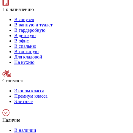
По назначению
В санузел
В ванную и туалет
В гардеробную
В детскую
В офис
В спальню
В гостиную
Для кладовой
На кухню
Стоимость
Эконом класса
Премиум класса
Элитные
Наличие
В наличии