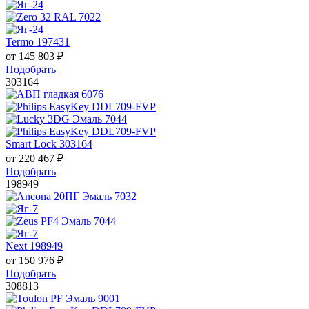
Termo 197431
от
145 803
₽
Подобрать
303164
Smart Lock 303164
от
220 467
₽
Подобрать
198949
Next 198949
от
150 976
₽
Подобрать
308813