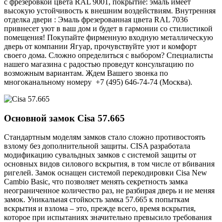
с фрезеровкой цвета RAL 9001, покрытие: эмаль имеет
высокую устойчивость к внешним воздействиям. Внутренняя
отделка двери : Эмаль фрезерованная цвета RAL 7036
привнесет уют в ваш дом и будет в гармонии со стилистикой
помещения! Покупайте фирменную входную металлическую
дверь от компании Ягуар, прочувствуйте уют и комфорт
своего дома. Сложно определиться с выбором? Специалисты
нашего магазина с радостью проведут консультацию по
возможным вариантам. Ждем Вашего звонка по
многоканальному номеру +7 (495) 646-74-74 (Москва).
Основной замок
Cisa 57.665
Стандартным моделям замков стало сложно противостоять
взлому без дополнительной защиты. CISA разработала
модификацию сувальдных замков с системой защиты от
основных видов силового вскрытия, в том числе от вбивания
ригелей. Замок оснащен системой перекодировки Cisa New
Cambio Basic, что позволяет менять секретность замка
неограниченное количество раз, не разбирая дверь и не меняя
замок. Уникальная стойкость замка 57.665 к попыткам
вскрытия и взлома – это, прежде всего, время вскрытия,
которое при испытаниях значительно превысило требования