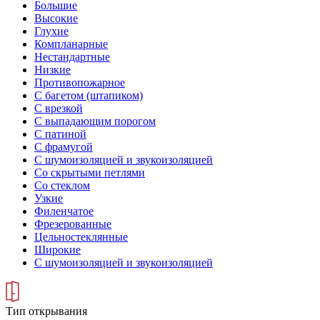
Большие
Высокие
Глухие
Компланарные
Нестандартные
Низкие
Противопожарное
С багетом (штапиком)
С врезкой
С выпадающим порогом
С патиной
С фрамугой
С шумоизоляцией и звукоизоляцией
Со скрытыми петлями
Со стеклом
Узкие
Филенчатое
Фрезерованные
Цельностеклянные
Широкие
С шумоизоляцией и звукоизоляцией
Тип открывания