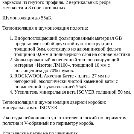
каркасом из гнутого профиля. 2 вертикальных ребра
жесткости и 8 горизонтальных.
Шумоизоляция до 55дБ.
Теплоизоляция и шумоизоляция полотна:
Вибропоглощающий фольгированный материал GB
представляет собой двухслойную конструкцию
толщиной 3мм, состоящую из алюминиевой фольги
толщиной 0,6мм и полимерного слоя на основе мастики.
Фольгированный вспененный теплоизолирующий
материал «Изотон ЛМ100», толщиной 10 мм с
поглощением до 70% шумов.
ROCKWOOL Акустик Баттс - плиты 27 мм из
негорючей, экологически чистой каменной ваты с
повышенной звукоизоляцией 55дБ.
Утеплитель минеральная вата ISOVER толщиной 50 мм.
Теплоизоляция и шумоизоляция дверной коробки:
минеральная вата ISOVER
2 контура нейлонового уплотнителя: плоский по периметру
полотна и V-образный по периметру короба.
Итальянские петли на подшипниках.