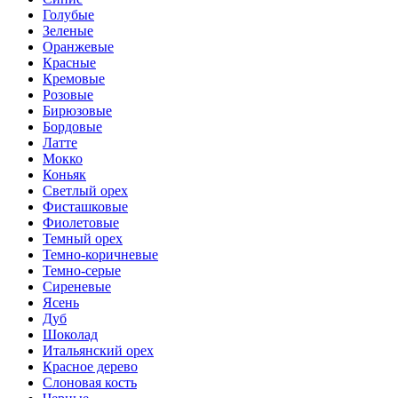
Голубые
Зеленые
Оранжевые
Красные
Кремовые
Розовые
Бирюзовые
Бордовые
Латте
Мокко
Коньяк
Светлый орех
Фисташковые
Фиолетовые
Темный орех
Темно-коричневые
Темно-серые
Сиреневые
Ясень
Дуб
Шоколад
Итальянский орех
Красное дерево
Слоновая кость