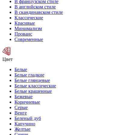
В французском стиле
В английском стиле
В скандинавском стиле
Классические
Красивые
Минимализм
Прованс
Современные
Цвет
Белые
Белые гладкие
Белые глянцевые
Белые классические
Белые крашенные
Бежевые
Коричневые
Серые
Венге
Беленый дуб
Капучино
Желтые
Синие