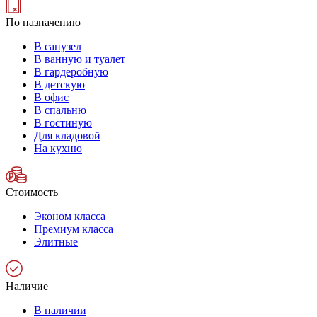
По назначению
В санузел
В ванную и туалет
В гардеробную
В детскую
В офис
В спальню
В гостиную
Для кладовой
На кухню
Стоимость
Эконом класса
Премиум класса
Элитные
Наличие
В наличии