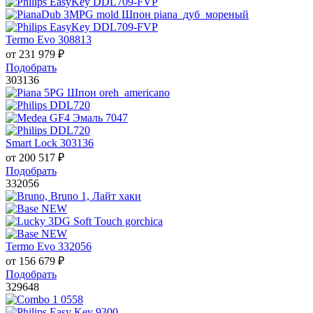
Termo Evo 308813
от
231 979
₽
Подобрать
303136
Smart Lock 303136
от
200 517
₽
Подобрать
332056
Termo Evo 332056
от
156 679
₽
Подобрать
329648