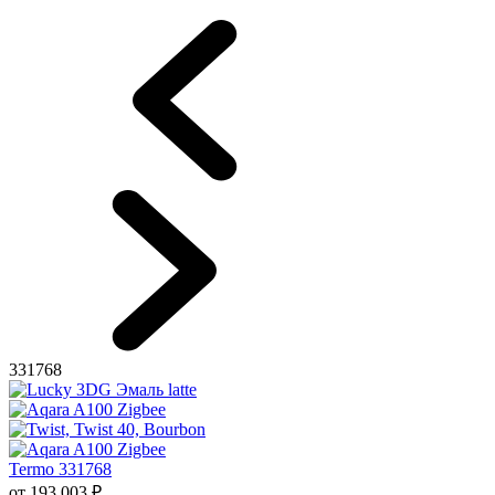
331768
Termo 331768
от
193 003
₽