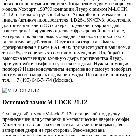
повышенной шумоизоляцией? Тогда рекомендуем не дорогую
модель Next арт. 198799 компании Ягуар с замком M-LOCK
21.12 и стильной ручкой Libra от Armadillo в цветематовый
никель (артикул производителя: LD26-1SN/CP-3) обязательно
достойна внимания! Эта дверь - идеальный вариант для
вашего дома! Наружняя отделка с фрезеровкой цвета Latte,
материал покрытия- эмаль обладает высокой стойкостью к
внешниму воздействию. Внутренняя отделка : Эмаль
фрезерованная в цвете RAL 9005 привнесет уют в ваш дом, а
также будет сочетаться со стилем помещения! Подбирайте
высококачественную входную дверь производства Ягуар,
прочувствуйте комфорт и уют своего дома. Нужна помощьв
подборе? Наши консультанты непременно помогут подобрать
оптимальную модель под ваши нужды. Позвоните по номеру
тел.: +7 (495) 646-74-74 (Москва).
Основной замок
M-LOCK 21.12
Сувальдный замок «M-lock 21.12» с защелкой под ручку
предназначен для установки в металлические двери и сейфы.
Может устанавливаться с вертикальными приводами для
запирания двери на три стороны. Рекомендована
комплектация бронепластиной для защиты сувальдной части.