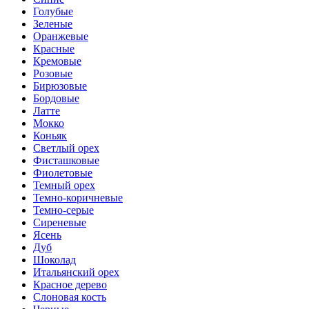
Голубые
Зеленые
Оранжевые
Красные
Кремовые
Розовые
Бирюзовые
Бордовые
Латте
Мокко
Коньяк
Светлый орех
Фисташковые
Фиолетовые
Темный орех
Темно-коричневые
Темно-серые
Сиреневые
Ясень
Дуб
Шоколад
Итальянский орех
Красное дерево
Слоновая кость