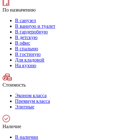
По назначению
В санузел
В ванную и туалет
В гардеробную
В детскую
В офис
В спальню
В гостиную
Для кладовой
На кухню
Стоимость
Эконом класса
Премиум класса
Элитные
Наличие
В наличии