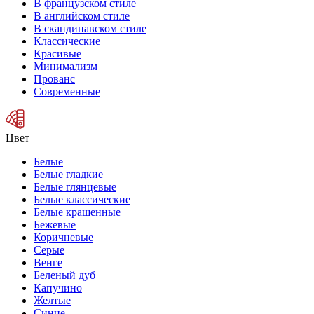
В французском стиле
В английском стиле
В скандинавском стиле
Классические
Красивые
Минимализм
Прованс
Современные
Цвет
Белые
Белые гладкие
Белые глянцевые
Белые классические
Белые крашенные
Бежевые
Коричневые
Серые
Венге
Беленый дуб
Капучино
Желтые
Синие