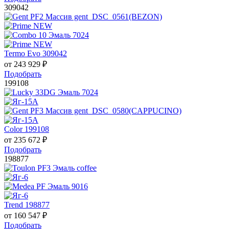
309042
Termo Evo 309042
от
243 929
₽
Подобрать
199108
Color 199108
от
235 672
₽
Подобрать
198877
Trend 198877
от
160 547
₽
Подобрать