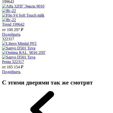
199642
Trend 199642
от
100 297
₽
Подобрать
322317
Penta 322317
от
165 154
₽
Подобрать
С этими дверями так же смотрят