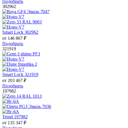
Подобрать
302962
Smart Lock 302962
от
146 867
₽
Подобрать
321919
Smart Lock 321919
от
203 467
₽
Подобрать
197982
Trend 197982
от
135 347
₽