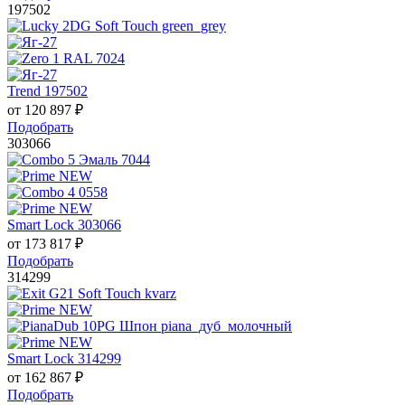
197502
Trend 197502
от
120 897
₽
Подобрать
303066
Smart Lock 303066
от
173 817
₽
Подобрать
314299
Smart Lock 314299
от
162 867
₽
Подобрать