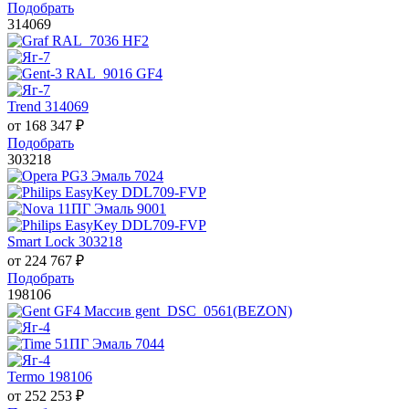
Подобрать
314069
Trend 314069
от
168 347
₽
Подобрать
303218
Smart Lock 303218
от
224 767
₽
Подобрать
198106
Termo 198106
от
252 253
₽