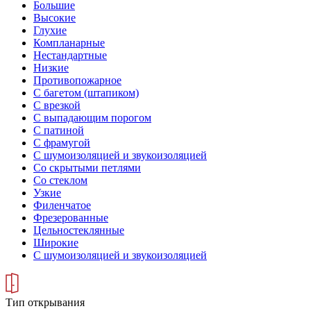
Большие
Высокие
Глухие
Компланарные
Нестандартные
Низкие
Противопожарное
С багетом (штапиком)
С врезкой
С выпадающим порогом
С патиной
С фрамугой
С шумоизоляцией и звукоизоляцией
Со скрытыми петлями
Со стеклом
Узкие
Филенчатое
Фрезерованные
Цельностеклянные
Широкие
С шумоизоляцией и звукоизоляцией
Тип открывания