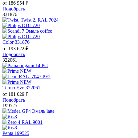
от
186 954
₽
Подобрать
331876
Color 331876
от
193 622
₽
Подобрать
322061
Termo Evo 322061
от
181 029
₽
Подобрать
199525
Penta 199525