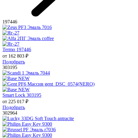
197446
Termo 197446
от
162 803
₽
Подобрать
303195
Smart Lock 303195
от
225 017
₽
Подобрать
302964