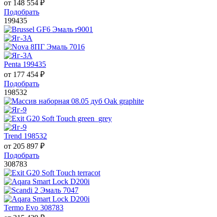
от
148 554
₽
Подобрать
199435
Penta 199435
от
177 454
₽
Подобрать
198532
Trend 198532
от
205 897
₽
Подобрать
308783
Termo Evo 308783