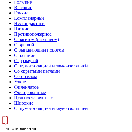
Большие
Высокие
Глухие
Компланарные
Нестандартные
Низкие
Противопожарное
С багетом (штапиком)
С врезкой
С выпадающим порогом
С патиной
С фрамугой
С шумоизоляцией и звукоизоляцией
Со скрытыми петлями
Со стеклом
Узкие
Филенчатое
Фрезерованные
Цельностеклянные
Широкие
С шумоизоляцией и звукоизоляцией
Тип открывания