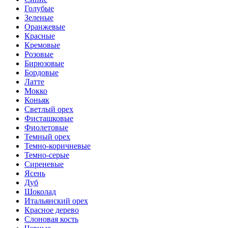
Голубые
Зеленые
Оранжевые
Красные
Кремовые
Розовые
Бирюзовые
Бордовые
Латте
Мокко
Коньяк
Светлый орех
Фисташковые
Фиолетовые
Темный орех
Темно-коричневые
Темно-серые
Сиреневые
Ясень
Дуб
Шоколад
Итальянский орех
Красное дерево
Слоновая кость