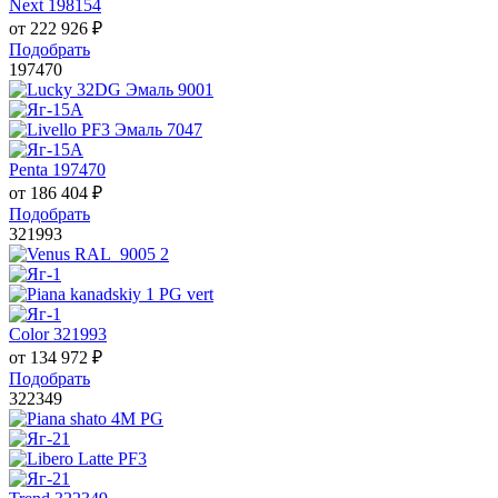
Next 198154
от
222 926
₽
Подобрать
197470
Penta 197470
от
186 404
₽
Подобрать
321993
Color 321993
от
134 972
₽
Подобрать
322349