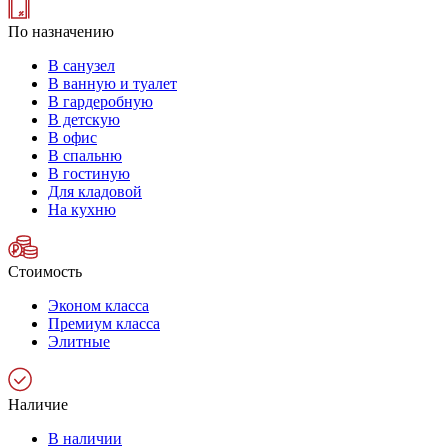
По назначению
В санузел
В ванную и туалет
В гардеробную
В детскую
В офис
В спальню
В гостиную
Для кладовой
На кухню
Стоимость
Эконом класса
Премиум класса
Элитные
Наличие
В наличии