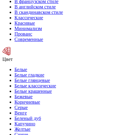
В французском стиле
В английском стиле
В скандинавском стиле
Классические
Красивые
Минимализм
Прованс
Современные
Цвет
Белые
Белые гладкие
Белые глянцевые
Белые классические
Белые крашенные
Бежевые
Коричневые
Серые
Венге
Беленый дуб
Капучино
Желтые
Синие