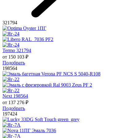
321794
Termo 321794
от
150 103
₽
Подобрать
198564
Next 198564
от
137 276
₽
Подобрать
197424