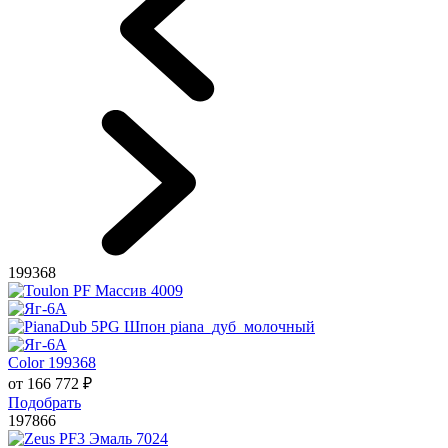
199368
Color 199368
от
166 772
₽
Подобрать
197866