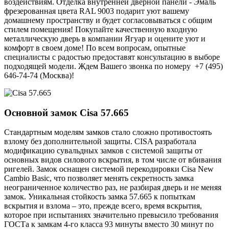
воздействиям. Отделка внутренней дверной панели - Эмаль
фрезерованная цвета RAL 9003 подарит уют вашему
домашнему пространству и будет согласовываться с общим
стилем помещения! Покупайте качественную входную
металлическую дверь в компании Ягуар и оцените уют и
комфорт в своем доме! По всем вопросам, опытные
специалисты с радостью предоставят консультацию в выборе
подходящей модели. Ждем Вашего звонка по номеру +7 (495)
646-74-74 (Москва)!
Основной замок
Cisa 57.665
Стандартным моделям замков стало сложно противостоять
взлому без дополнительной защиты. CISA разработала
модификацию сувальдных замков с системой защиты от
основных видов силового вскрытия, в том числе от вбивания
ригелей. Замок оснащен системой перекодировки Cisa New
Cambio Basic, что позволяет менять секретность замка
неограниченное количество раз, не разбирая дверь и не меняя
замок. Уникальная стойкость замка 57.665 к попыткам
вскрытия и взлома – это, прежде всего, время вскрытия,
которое при испытаниях значительно превысило требования
ГОСТа к замкам 4-го класса 93 минуты вместо 30 минут по