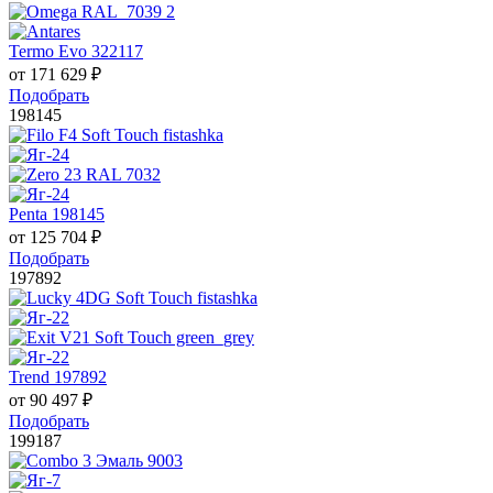
Termo Evo 322117
от
171 629
₽
Подобрать
198145
Penta 198145
от
125 704
₽
Подобрать
197892
Trend 197892
от
90 497
₽
Подобрать
199187