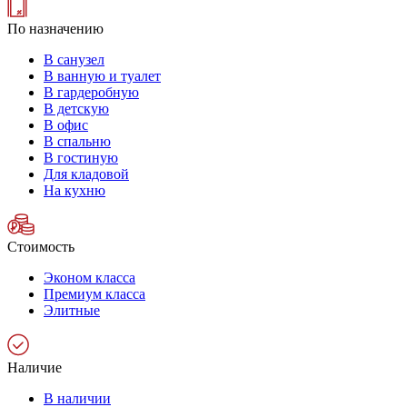
По назначению
В санузел
В ванную и туалет
В гардеробную
В детскую
В офис
В спальню
В гостиную
Для кладовой
На кухню
Стоимость
Эконом класса
Премиум класса
Элитные
Наличие
В наличии