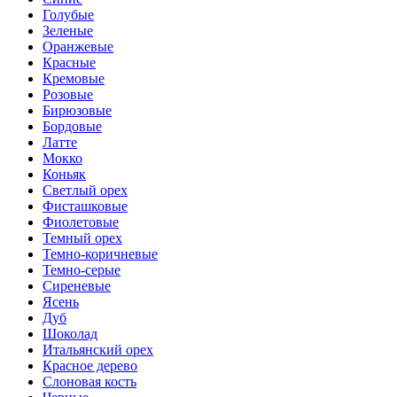
Голубые
Зеленые
Оранжевые
Красные
Кремовые
Розовые
Бирюзовые
Бордовые
Латте
Мокко
Коньяк
Светлый орех
Фисташковые
Фиолетовые
Темный орех
Темно-коричневые
Темно-серые
Сиреневые
Ясень
Дуб
Шоколад
Итальянский орех
Красное дерево
Слоновая кость