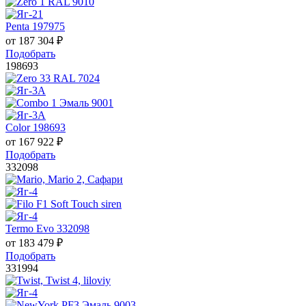
Penta 197975
от
187 304
₽
Подобрать
198693
Color 198693
от
167 922
₽
Подобрать
332098
Termo Evo 332098
от
183 479
₽
Подобрать
331994