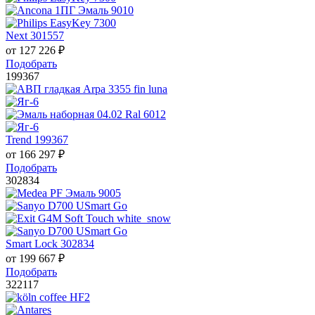
Next 301557
от
127 226
₽
Подобрать
199367
Trend 199367
от
166 297
₽
Подобрать
302834
Smart Lock 302834
от
199 667
₽
Подобрать
322117