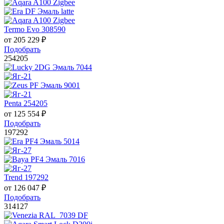
Termo Evo 308590
от
205 229
₽
Подобрать
254205
Penta 254205
от
125 554
₽
Подобрать
197292
Trend 197292
от
126 047
₽
Подобрать
314127