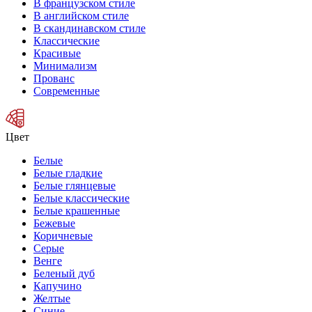
В французском стиле
В английском стиле
В скандинавском стиле
Классические
Красивые
Минимализм
Прованс
Современные
Цвет
Белые
Белые гладкие
Белые глянцевые
Белые классические
Белые крашенные
Бежевые
Коричневые
Серые
Венге
Беленый дуб
Капучино
Желтые
Синие