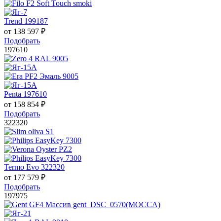
Trend 199187
от
138 597
₽
Подобрать
197610
Penta 197610
от
158 854
₽
Подобрать
322320
Termo Evo 322320
от
177 579
₽
Подобрать
197975