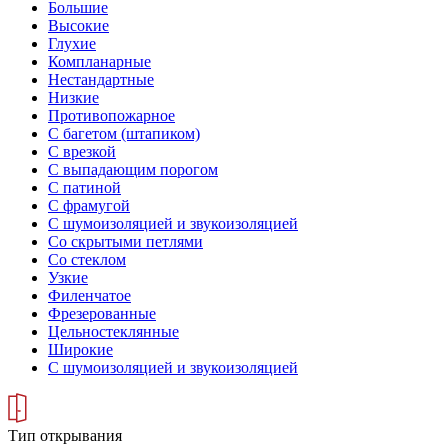
Большие
Высокие
Глухие
Компланарные
Нестандартные
Низкие
Противопожарное
С багетом (штапиком)
С врезкой
С выпадающим порогом
С патиной
С фрамугой
С шумоизоляцией и звукоизоляцией
Со скрытыми петлями
Со стеклом
Узкие
Филенчатое
Фрезерованные
Цельностеклянные
Широкие
С шумоизоляцией и звукоизоляцией
Тип открывания