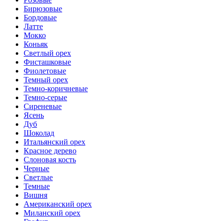
Бирюзовые
Бордовые
Латте
Мокко
Коньяк
Светлый орех
Фисташковые
Фиолетовые
Темный орех
Темно-коричневые
Темно-серые
Сиреневые
Ясень
Дуб
Шоколад
Итальянский орех
Красное дерево
Слоновая кость
Черные
Светлые
Темные
Вишня
Американский орех
Миланский орех