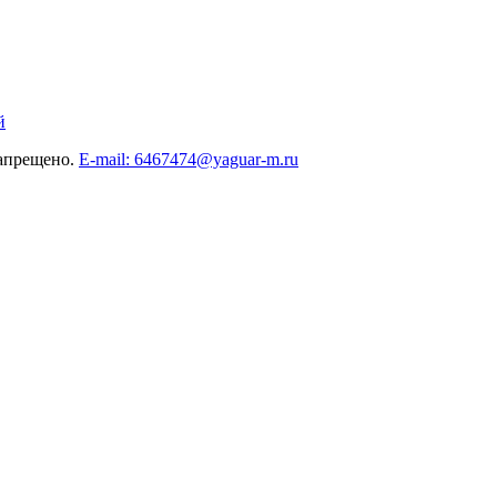
й
запрещено.
E-mail: 6467474@yaguar-m.ru