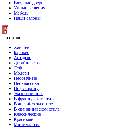
Входные двери
Умные решения
Мебель
Наши салоны
По стилю
Хай-тек
Барокко
Арт-деко
Дизайнерские
Лофт
Модерн
Необычные
Неоклассика
Под старину
Эксклюзивные
В французском стиле
В английском стиле
В скандинавском стиле
Классические
Красивые
Минимализм