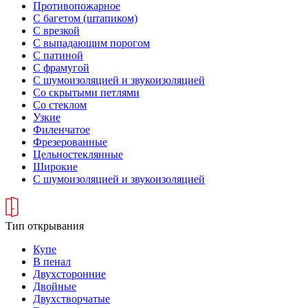
Противопожарное
С багетом (штапиком)
С врезкой
С выпадающим порогом
С патиной
С фрамугой
С шумоизоляцией и звукоизоляцией
Со скрытыми петлями
Со стеклом
Узкие
Филенчатое
Фрезерованные
Цельностеклянные
Широкие
С шумоизоляцией и звукоизоляцией
Тип открывания
Купе
В пенал
Двухсторонние
Двойные
Двухстворчатые