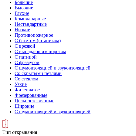
Большие
Высокие
Глухие
Компланарные
Нестандартные
Низкие
Противопожарное
С багетом (штапиком)
С врезкой
С выпадающим порогом
С патиной
С фрамугой
С шумоизоляцией и звукоизоляцией
Со скрытыми петлями
Со стеклом
Узкие
Филенчатое
Фрезерованные
Цельностеклянные
Широкие
С шумоизоляцией и звукоизоляцией
Тип открывания