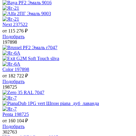
Next 237522
от
115 276
₽
Подобрать
197898
Color 197898
от
182 722
₽
Подобрать
198725
Penta 198725
от
160 104
₽
Подобрать
302763