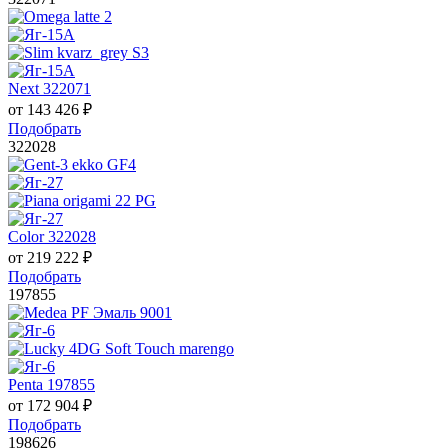
Next 322071
от
143 426
₽
Подобрать
322028
Color 322028
от
219 222
₽
Подобрать
197855
Penta 197855
от
172 904
₽
Подобрать
198626