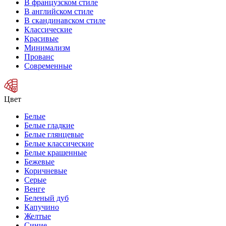
В французском стиле
В английском стиле
В скандинавском стиле
Классические
Красивые
Минимализм
Прованс
Современные
Цвет
Белые
Белые гладкие
Белые глянцевые
Белые классические
Белые крашенные
Бежевые
Коричневые
Серые
Венге
Беленый дуб
Капучино
Желтые
Синие