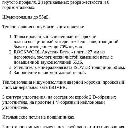
гнутого профиля. 2 вертикальных ребра жесткости и 8
горизонтальных.
Шумоизоляция до 55дБ.
Теплоизоляция и шумоизоляция полотна:
Фольгированный вспененный негорючий
влагоизоляционный материал «Пенофол», толщиной
5мм с поглощением до 70% шумов.
ROCKWOOL Акустик Баттс - плиты 27 мм из
негорючей, экологически чистой каменной ваты с
повышенной звукоизоляцией 55дБ.
Утеплитель минеральная вата ISOVER толщиной 50 мм.
Заполнение швов монтажной пеной.
Теплоизоляция и шумоизоляция дверной коробки: пробковый
лист, минеральная вата ISOVER.
3 контура уплотнения: на составном коробе 2 D-образных
уплотнителя, на полотне 1 V-образный нейлоновый
уплотнитель.
Итальянские петли на подшипниках.
3 противосъемных штыря в петлевой части, интегрированная