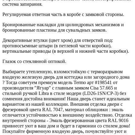
система запирания.
Регулируемая ответная часть в коробе с замковой стороны.
Бронированные накладки для цилиндровых механизмов и
бронированные пластины для сувальдных замков.
Декоративные втулки (цвет хром) для отверстий под:
противосъемные штыри (в петлевой части коробки),
вертикальные приводы (в верхней и нижней части коробки).
Глазок со стеклянной оптикой.
Выбираете утепленную, взломостойкую с терморазрывом
входную железную дверь для коттеджа или загородного дома
? Тогда советуем премиум модель Termo арт #198541 от
производителя "Ягуар" с главным замком Cisa 57.665 и
стильной ручкой Libra в стиле модерн (LD26-1SN/CP-3) без
сомнения достойна внимания! Наша дверь станет идеальным
вариантом из нашей коллекции. Внешняя отделка двери с
фрезеровкой цвета RAL 7047, материал облицовки : эмаль
отличается устойчивостью к внешниму воздействию. Отделка
внутренней стороны - Эмаль фрезерованная цвета RAL 9016
привнесет уют в ваш дом и будет в гармонии со стилем дома!
Покупайте фирменную входную дверь, почувствуйте уют и