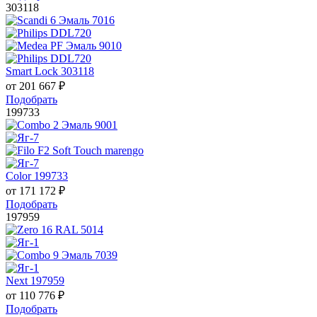
303118
Smart Lock 303118
от
201 667
₽
Подобрать
199733
Color 199733
от
171 172
₽
Подобрать
197959
Next 197959
от
110 776
₽
Подобрать