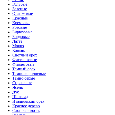
Голубые
Зеленые
Оранжевые
Красные
Кремовые
Розовые
Бирюзовые
Бордовые
Латте
Мокко
Коньяк
Светлый орех
Фисташковые
Фиолетовые
Темный орех
Темно-коричневые
Темно-серые
Сиреневые
Ясень
Дуб
Шоколад
Итальянский орех
Красное дерево
Слоновая кость