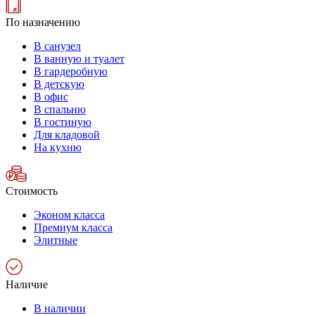
По назначению
В санузел
В ванную и туалет
В гардеробную
В детскую
В офис
В спальню
В гостиную
Для кладовой
На кухню
Стоимость
Эконом класса
Премиум класса
Элитные
Наличие
В наличии