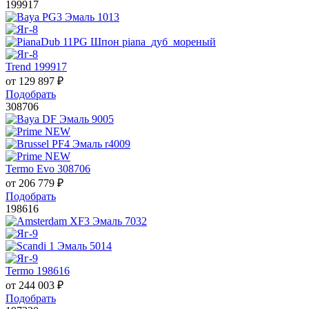
199917
Trend 199917
от
129 897
₽
Подобрать
308706
Termo Evo 308706
от
206 779
₽
Подобрать
198616
Termo 198616
от
244 003
₽
Подобрать