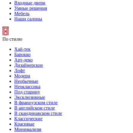
Входные двери
Умные решения
Мебель
Наши салоны
По стилю
Хай-тек
Барокко
Арт-деко
Дизайнерские
Лофт
Модерн
Необычные
Неоклассика
Под старину
Эксклюзивные
В французском стиле
В английском стиле
В скандинавском стиле
Классические
Красивые
Минимализм