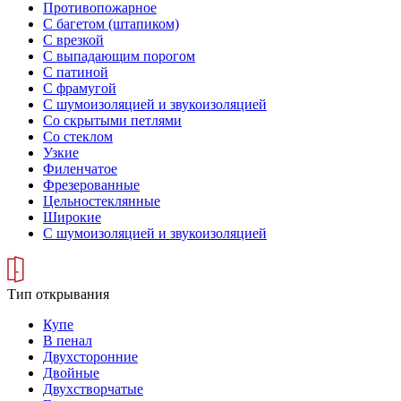
Противопожарное
С багетом (штапиком)
С врезкой
С выпадающим порогом
С патиной
С фрамугой
С шумоизоляцией и звукоизоляцией
Со скрытыми петлями
Со стеклом
Узкие
Филенчатое
Фрезерованные
Цельностеклянные
Широкие
С шумоизоляцией и звукоизоляцией
Тип открывания
Купе
В пенал
Двухсторонние
Двойные
Двухстворчатые