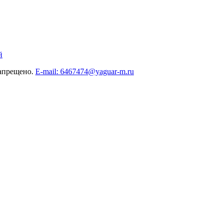
й
запрещено.
E-mail: 6467474@yaguar-m.ru