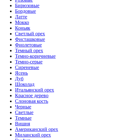
Бирюзовые
Бордовые
Латте
Мокко
Коньяк
Светлый орех
Фисташковые
Фиолетовые
Темный орех
Темно-коричневые
Темно-серые
Сиреневые
Ясень
Дуб
Шоколад
Итальянский орех
Красное дерево
Слоновая кость
Черные
Светлые
Темные
Вишня
Американский орех
Миланский орех