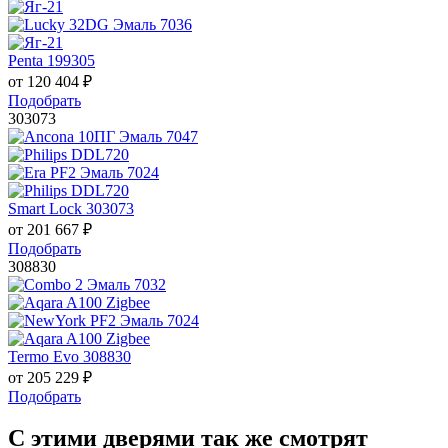
Penta 199305
от
120 404
₽
Подобрать
303073
Smart Lock 303073
от
201 667
₽
Подобрать
308830
Termo Evo 308830
от
205 229
₽
Подобрать
С этими дверями так же смотрят