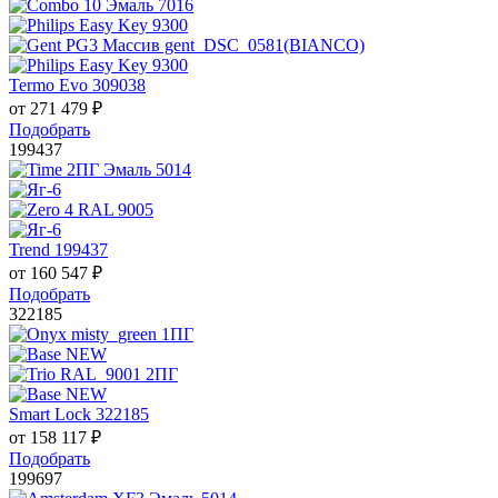
Termo Evo 309038
от
271 479
₽
Подобрать
199437
Trend 199437
от
160 547
₽
Подобрать
322185
Smart Lock 322185
от
158 117
₽
Подобрать
199697