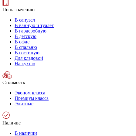
По назначению
В санузел
В ванную и туалет
В гардеробную
В детскую
В офис
В спальню
В гостиную
Для кладовой
На кухню
Стоимость
Эконом класса
Премиум класса
Элитные
Наличие
В наличии