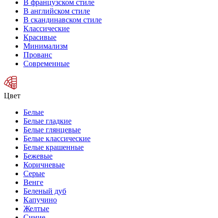
В французском стиле
В английском стиле
В скандинавском стиле
Классические
Красивые
Минимализм
Прованс
Современные
Цвет
Белые
Белые гладкие
Белые глянцевые
Белые классические
Белые крашенные
Бежевые
Коричневые
Серые
Венге
Беленый дуб
Капучино
Желтые
Синие