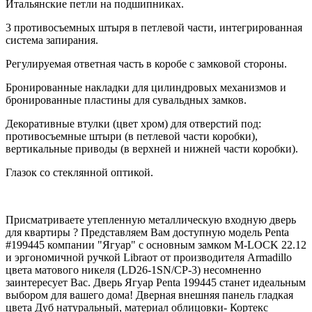
Итальянские петли на подшипниках.
3 противосъемных штыря в петлевой части, интегрированная
система запирания.
Регулируемая ответная часть в коробе с замковой стороны.
Бронированные накладки для цилиндровых механизмов и
бронированные пластины для сувальдных замков.
Декоративные втулки (цвет хром) для отверстий под:
противосъемные штыри (в петлевой части коробки),
вертикальные приводы (в верхней и нижней части коробки).
Глазок со стеклянной оптикой.
Присматриваете утепленную металлическую входную дверь
для квартиры ? Представляем Вам доступную модель Penta
#199445 компании "Ягуар" с основным замком M-LOCK 22.12
и эргономичной ручкой Libraот от производителя Armadillo
цвета матового никеля (LD26-1SN/CP-3) несомненно
заинтересует Вас. Дверь Ягуар Penta 199445 станет идеальным
выбором для вашего дома! Дверная внешняя панель гладкая
цвета Дуб натуральный, материал облицовки- Кортекс