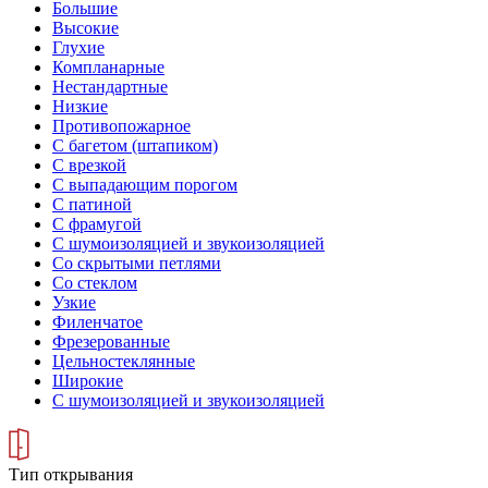
Большие
Высокие
Глухие
Компланарные
Нестандартные
Низкие
Противопожарное
С багетом (штапиком)
С врезкой
С выпадающим порогом
С патиной
С фрамугой
С шумоизоляцией и звукоизоляцией
Со скрытыми петлями
Со стеклом
Узкие
Филенчатое
Фрезерованные
Цельностеклянные
Широкие
С шумоизоляцией и звукоизоляцией
Тип открывания