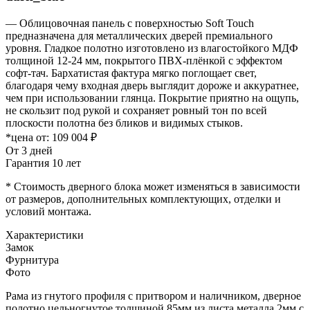
— Облицовочная панель с поверхностью Soft Touch
предназначена для металлических дверей премиального
уровня. Гладкое полотно изготовлено из влагостойкого МДФ
толщиной 12-24 мм, покрытого ПВХ-плёнкой с эффектом
софт-тач. Бархатистая фактура мягко поглощает свет,
благодаря чему входная дверь выглядит дороже и аккуратнее,
чем при использовании глянца. Покрытие приятно на ощупь,
не скользит под рукой и сохраняет ровный тон по всей
плоскости полотна без бликов и видимых стыков.
*цена от:
109 004 ₽
От 3 дней
Гарантия 10 лет
* Стоимость дверного блока может изменяться в зависимости
от размеров, дополнительных комплектующих, отделки и
условий монтажа.
Характеристики
Замок
Фурнитура
Фото
Рама из гнутого профиля с притвором и наличником, дверное
полотно цельногнутое толщиной 85мм из листа металла 2мм c