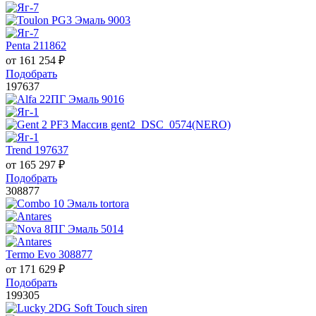
Penta 211862
от
161 254
₽
Подобрать
197637
Trend 197637
от
165 297
₽
Подобрать
308877
Termo Evo 308877
от
171 629
₽
Подобрать
199305