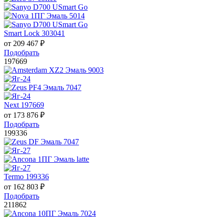
Smart Lock 303041
от
209 467
₽
Подобрать
197669
Next 197669
от
173 876
₽
Подобрать
199336
Termo 199336
от
162 803
₽
Подобрать
211862