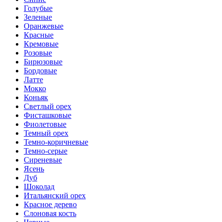
Голубые
Зеленые
Оранжевые
Красные
Кремовые
Розовые
Бирюзовые
Бордовые
Латте
Мокко
Коньяк
Светлый орех
Фисташковые
Фиолетовые
Темный орех
Темно-коричневые
Темно-серые
Сиреневые
Ясень
Дуб
Шоколад
Итальянский орех
Красное дерево
Слоновая кость