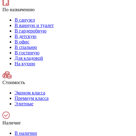
По назначению
В санузел
В ванную и туалет
В гардеробную
В детскую
В офис
В спальню
В гостиную
Для кладовой
На кухню
Стоимость
Эконом класса
Премиум класса
Элитные
Наличие
В наличии