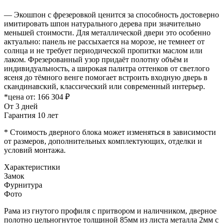
— Экошпон с фрезеровкой ценится за способность достоверно
имитировать шпон натурального дерева при значительно
меньшей стоимости. Для металлической двери это особенно
актуально: панель не рассыхается на морозе, не темнеет от
солнца и не требует периодической пропитки маслом или
лаком. Фрезерованный узор придаёт полотну объём и
индивидуальность, а широкая палитра оттенков от светлого
ясеня до тёмного венге помогает встроить входную дверь в
скандинавский, классический или современный интерьер.
*цена от:
166 304 ₽
От 3 дней
Гарантия 10 лет
* Стоимость дверного блока может изменяться в зависимости
от размеров, дополнительных комплектующих, отделки и
условий монтажа.
Характеристики
Замок
Фурнитура
Фото
Рама из гнутого профиля с притвором и наличником, дверное
полотно цельногнутое толщиной 85мм из листа металла 2мм c