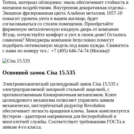
Tortora, материал облицовки: эмаль обеспечивает стойкость к
внешним воздействиям. Внутренняя декоративная отделка -
Экошпон фрезерованная цвета Альбион металлик 1057-10
повысит уровень уюта в вашем жилище, будет
согласовываться со стилем помещения. Приобретайте
фирменную металлическую входную дверь от компании
Ягуар, почувствуйте комфорт и уют в своем доме! Остались
сомнения? Менеджеры компании безусловно помогут
подобрать оптимальную модель под ваши нужды. Свяжитесь
с нами по номеру тел.: +7 (495) 646-74-74 (Москва)!
Основной замок
Cisa 15.535
Электромеханический цилиндровый замок Cisa 15.535 с
электроуправляемой запорной стальной защелкой, с
противоотжимным блокировочным механизмом. Ключ
цилиндрового механизма позволяет управлять замком
механически, шестерёнчатый редуктор Revolution
обеспечивает легкость вращения ключа. Замок комплектуется
бустером - адаптером напряжения для бесперебойной и
многолетней службы. Соответствует требованиям ГОСТа к
замкам 4-го класса.