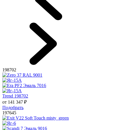
198702
Trend 198702
от
141 347
₽
Подобрать
197645