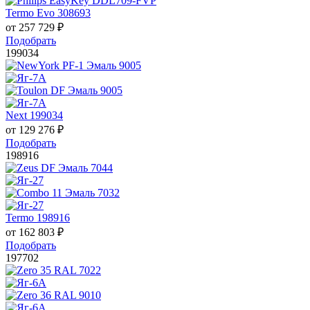
Termo Evo 308693
от
257 729
₽
Подобрать
199034
Next 199034
от
129 276
₽
Подобрать
198916
Termo 198916
от
162 803
₽
Подобрать
197702