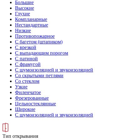
Большие
Высокие
Глухие
Компланарные
Нестандартные
Низкие
Противопожарное
С багетом (штапиком)
С врезкой
С выпадающим порогом
С патиной
С фрамугой
С шумоизоляцией и звукоизоляцией
Со скрытыми петлями
Со стеклом
Узкие
Филенчатое
Фрезерованные
Цельностеклянные
Широкие
С шумоизоляцией и звукоизоляцией
Тип открывания