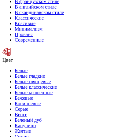
В французском стиле
В английском стиле
В скандинавском стиле
Классические
Красивые
Минимализм
Прованс
Современные
Цвет
Белые
Белые гладкие
Белые глянцевые
Белые классические
Белые крашенные
Бежевые
Коричневые
Серые
Венге
Беленый дуб
Капучино
Желтые
Синие