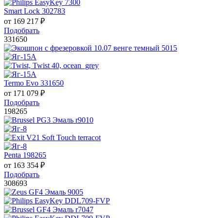
Smart Lock 302783
от
169 217
₽
Подобрать
331650
Termo Evo 331650
от
171 079
₽
Подобрать
198265
Penta 198265
от
163 354
₽
Подобрать
308693