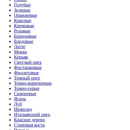
Голубые
Зеленые
Оранжевые
Красные
Кремовые
Розовые
Бирюзовые
Бордовые
Латте
Мокко
Коньяк
Светлый орех
Фисташковые
Фиолетовые
Темный орех
Темно-коричневые
Темно-серые
Сиреневые
Ясень
Дуб
Шоколад
Итальянский орех
Красное дерево
Слоновая кость