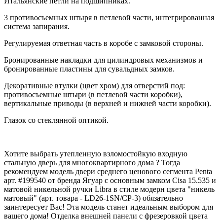
Итальянские петли на подшипниках.
3 противосъемных штыря в петлевой части, интегрированная
система запирания.
Регулируемая ответная часть в коробе с замковой стороны.
Бронированные накладки для цилиндровых механизмов и
бронированные пластины для сувальдных замков.
Декоративные втулки (цвет хром) для отверстий под:
противосъемные штыри (в петлевой части коробки),
вертикальные приводы (в верхней и нижней части коробки).
Глазок со стеклянной оптикой.
Хотите выбрать утепленную взломостойкую входную
стальную дверь для многоквартирного дома ? Тогда
рекомендуем модель двери среднего ценового сегмента Penta
арт. #199540 от бренда Ягуар с основным замком Cisa 15.535 и
матовой никельной ручки Libra в стиле модерн цвета "никель
матовый" (арт. товара - LD26-1SN/CP-3) обязательно
заинтересует Вас! Эта модель станет идеальным выбором для
вашего дома! Отделка внешней панели с фрезеровкой цвета