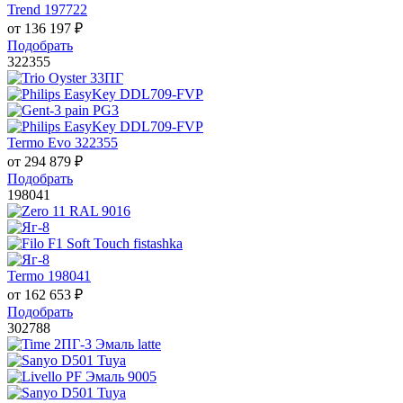
Trend 197722
от
136 197
₽
Подобрать
322355
Termo Evo 322355
от
294 879
₽
Подобрать
198041
Termo 198041
от
162 653
₽
Подобрать
302788