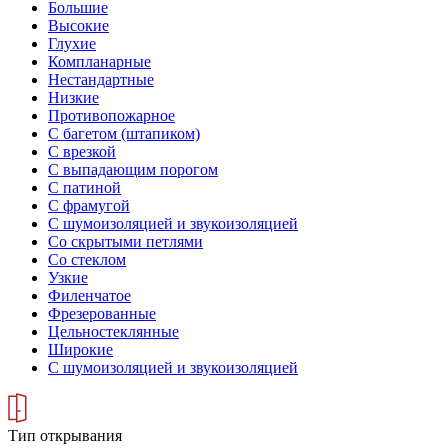
Большие
Высокие
Глухие
Компланарные
Нестандартные
Низкие
Противопожарное
С багетом (штапиком)
С врезкой
С выпадающим порогом
С патиной
С фрамугой
С шумоизоляцией и звукоизоляцией
Со скрытыми петлями
Со стеклом
Узкие
Филенчатое
Фрезерованные
Цельностеклянные
Широкие
С шумоизоляцией и звукоизоляцией
Тип открывания