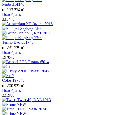
Penta 314140
от
153 254
₽
Подобрать
331748
Termo Evo 331748
от
231 729
₽
Подобрать
197843
Color 197843
от
200 922
₽
Подобрать
331906