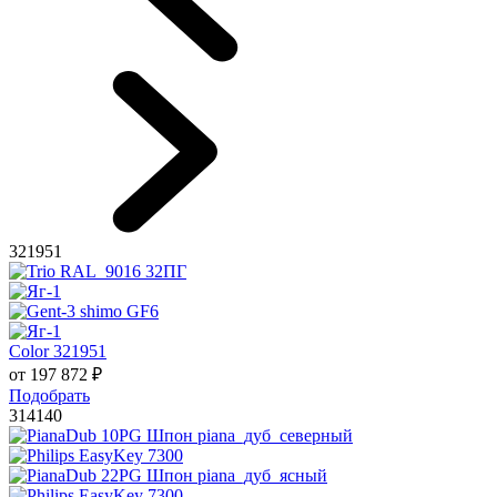
321951
Color 321951
от
197 872
₽
Подобрать
314140