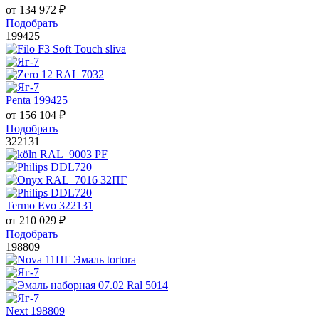
от
134 972
₽
Подобрать
199425
Penta 199425
от
156 104
₽
Подобрать
322131
Termo Evo 322131
от
210 029
₽
Подобрать
198809
Next 198809