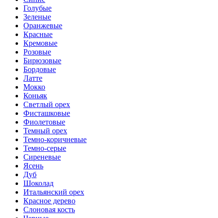
Голубые
Зеленые
Оранжевые
Красные
Кремовые
Розовые
Бирюзовые
Бордовые
Латте
Мокко
Коньяк
Светлый орех
Фисташковые
Фиолетовые
Темный орех
Темно-коричневые
Темно-серые
Сиреневые
Ясень
Дуб
Шоколад
Итальянский орех
Красное дерево
Слоновая кость