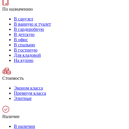
По назначению
В санузел
В ванную и туалет
В гардеробную
В детскую
В офис
В спальню
В гостиную
Для кладовой
На кухню
Стоимость
Эконом класса
Премиум класса
Элитные
Наличие
В наличии