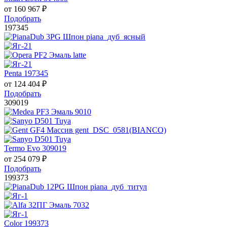
от
160 967
₽
Подобрать
197345
Penta 197345
от
124 404
₽
Подобрать
309019
Termo Evo 309019
от
254 079
₽
Подобрать
199373
Color 199373