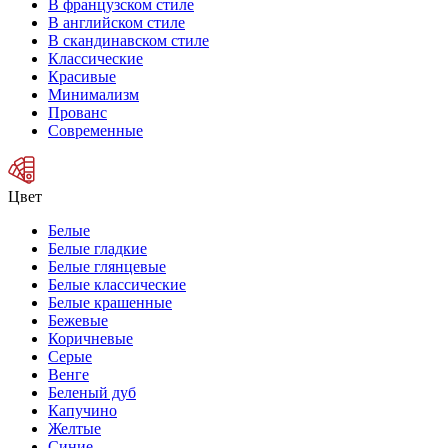
В французском стиле
В английском стиле
В скандинавском стиле
Классические
Красивые
Минимализм
Прованс
Современные
Цвет
Белые
Белые гладкие
Белые глянцевые
Белые классические
Белые крашенные
Бежевые
Коричневые
Серые
Венге
Беленый дуб
Капучино
Желтые
Синие