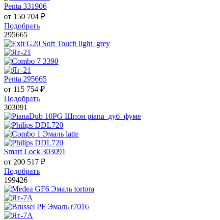
Penta 331906
от
150 704
₽
Подобрать
295665
Penta 295665
от
115 754
₽
Подобрать
303091
Smart Lock 303091
от
200 517
₽
Подобрать
199426