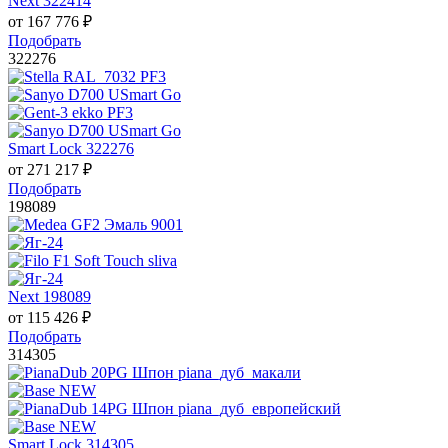
Next 322414
от
167 776
₽
Подобрать
322276
Smart Lock 322276
от
271 217
₽
Подобрать
198089
Next 198089
от
115 426
₽
Подобрать
314305
Smart Lock 314305