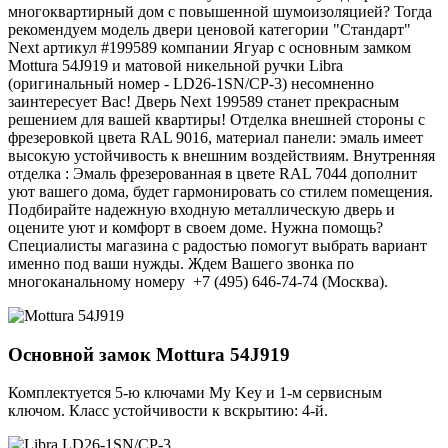
многоквартирный дом с повышенной шумоизоляцией? Тогда
рекомендуем модель двери ценовой категории "Стандарт"
Next артикул #199589 компании Ягуар с основным замком
Mottura 54J919 и матовой никельной ручки Libra
(оригинальный номер - LD26-1SN/CP-3) несомненно
заинтересует Вас! Дверь Next 199589 станет прекрасным
решением для вашей квартиры! Отделка внешней стороны с
фрезеровкой цвета RAL 9016, материал панели: эмаль имеет
высокую устойчивость к внешним воздействиям. Внутренняя
отделка : Эмаль фрезерованная в цвете RAL 7044 дополнит
уют вашего дома, будет гармонировать со стилем помещения.
Подбирайте надежную входную металлическую дверь и
оцените уют и комфорт в своем доме. Нужна помощь?
Специалисты магазина с радостью помогут выбрать вариант
именно под ваши нужды. Ждем Вашего звонка по
многоканальному номеру +7 (495) 646-74-74 (Москва).
Основной замок
Mottura 54J919
Комплектуется 5-ю ключами My Key и 1-м сервисным
ключом. Класс устойчивости к вскрытию: 4-й.