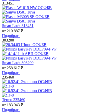
313451
Smart Lock 313451
от
210 887
₽
Подобрать
303200
Smart Lock 303200
от
258 617
₽
Подобрать
235460
Termo 235460
от
183 943
₽
Подобрать