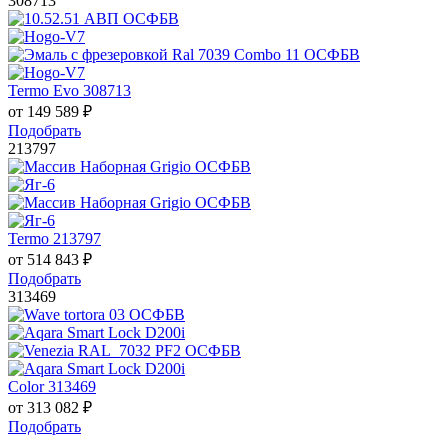
308713
Termo Evo 308713
от
149 589
₽
Подобрать
213797
Termo 213797
от
514 843
₽
Подобрать
313469
Color 313469
от
313 082
₽
Подобрать