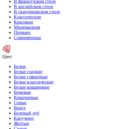
В французском стиле
В английском стиле
В скандинавском стиле
Классические
Красивые
Минимализм
Прованс
Современные
Цвет
Белые
Белые гладкие
Белые глянцевые
Белые классические
Белые крашенные
Бежевые
Коричневые
Серые
Венге
Беленый дуб
Капучино
Желтые
Синие