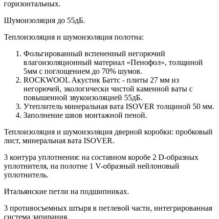
горизонтальных.
Шумоизоляция до 55дБ.
Теплоизоляция и шумоизоляция полотна:
Фольгированный вспененный негорючий
влагоизоляционный материал «Пенофол», толщиной
5мм с поглощением до 70% шумов.
ROCKWOOL Акустик Баттс - плиты 27 мм из
негорючей, экологически чистой каменной ваты с
повышенной звукоизоляцией 55дБ.
Утеплитель минеральная вата ISOVER толщиной 50 мм.
Заполнение швов монтажной пеной.
Теплоизоляция и шумоизоляция дверной коробки: пробковый
лист, минеральная вата ISOVER.
3 контура уплотнения: на составном коробе 2 D-образных
уплотнителя, на полотне 1 V-образный нейлоновый
уплотнитель.
Итальянские петли на подшипниках.
3 противосъемных штыря в петлевой части, интегрированная
система запирания.