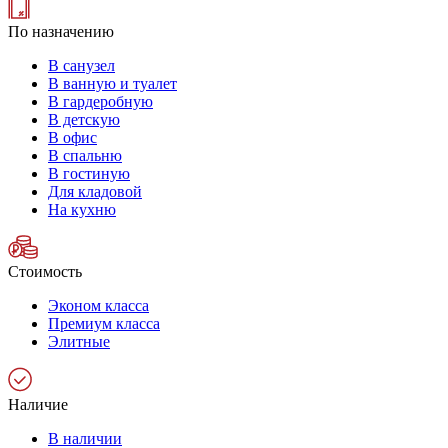
По назначению
В санузел
В ванную и туалет
В гардеробную
В детскую
В офис
В спальню
В гостиную
Для кладовой
На кухню
Стоимость
Эконом класса
Премиум класса
Элитные
Наличие
В наличии