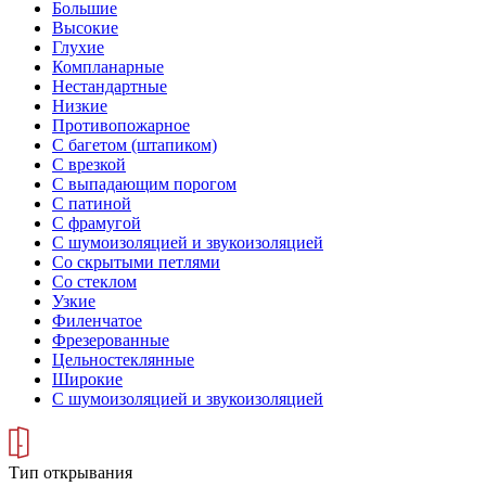
Большие
Высокие
Глухие
Компланарные
Нестандартные
Низкие
Противопожарное
С багетом (штапиком)
С врезкой
С выпадающим порогом
С патиной
С фрамугой
С шумоизоляцией и звукоизоляцией
Со скрытыми петлями
Со стеклом
Узкие
Филенчатое
Фрезерованные
Цельностеклянные
Широкие
С шумоизоляцией и звукоизоляцией
Тип открывания