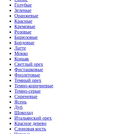
Голубые
Зеленые
Оранжевые
Красные
Кремовые
Розовые
Бирюзовые
Бордовые
Латте
Мокко
Коньяк
Светлый орех
Фисташковые
Фиолетовые
Темный орех
Темно-коричневые
Темно-серые
Сиреневые
Ясень
Дуб
Шоколад
Итальянский орех
Красное дерево
Слоновая кость