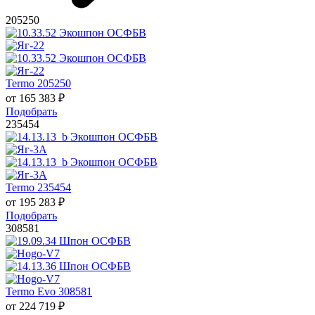
205250
Termo 205250
от
165 383
₽
Подобрать
235454
Termo 235454
от
195 283
₽
Подобрать
308581
Termo Evo 308581
от
224 719
₽