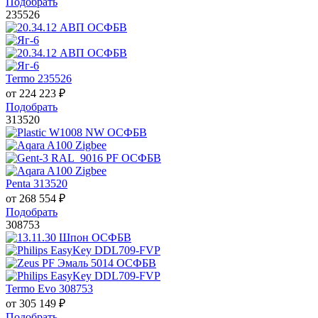
Подобрать
235526
Termo 235526
от
224 223
₽
Подобрать
313520
Penta 313520
от
268 554
₽
Подобрать
308753
Termo Evo 308753
от
305 149
₽
Подобрать