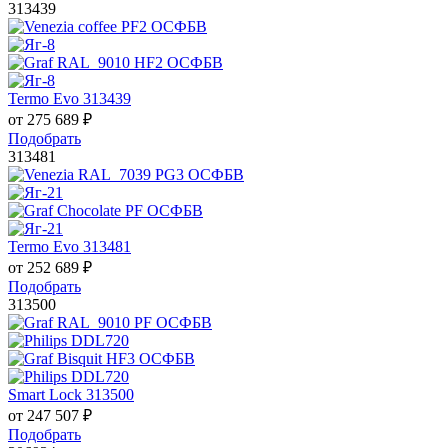
313439
Termo Evo 313439
от
275 689
₽
Подобрать
313481
Termo Evo 313481
от
252 689
₽
Подобрать
313500
Smart Lock 313500
от
247 507
₽
Подобрать