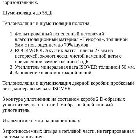
горизонтальных.
Шумоизоляция до 55дБ.
Теплоизоляция и шумоизоляция полотна:
Фольгированный вспененный негорючий
влагоизоляционный материал «Пенофол», толщиной
5мм с поглощением до 70% шумов.
ROCKWOOL Акустик Баттс - плиты 27 мм из
негорючей, экологически чистой каменной ваты с
повышенной звукоизоляцией 55дБ.
Утеплитель минеральная вата ISOVER толщиной 50 мм.
Заполнение швов монтажной пеной.
Теплоизоляция и шумоизоляция дверной коробки: пробковый
лист, минеральная вата ISOVER.
3 контура уплотнения: на составном коробе 2 D-образных
уплотнителя, на полотне 1 V-образный нейлоновый
уплотнитель.
Итальянские петли на подшипниках.
3 противосъемных штыря в петлевой части, интегрированная
система запирания.