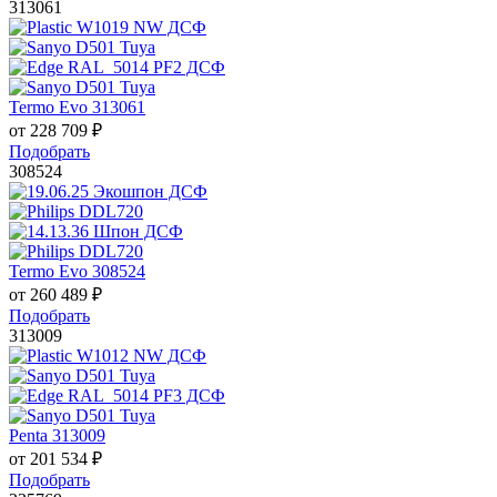
313061
Termo Evo 313061
от
228 709
₽
Подобрать
308524
Termo Evo 308524
от
260 489
₽
Подобрать
313009
Penta 313009
от
201 534
₽
Подобрать