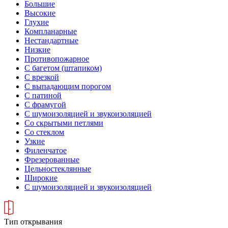
Большие
Высокие
Глухие
Компланарные
Нестандартные
Низкие
Противопожарное
С багетом (штапиком)
С врезкой
С выпадающим порогом
С патиной
С фрамугой
С шумоизоляцией и звукоизоляцией
Со скрытыми петлями
Со стеклом
Узкие
Филенчатое
Фрезерованные
Цельностеклянные
Широкие
С шумоизоляцией и звукоизоляцией
Тип открывания