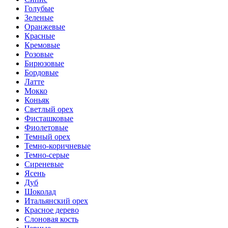
Голубые
Зеленые
Оранжевые
Красные
Кремовые
Розовые
Бирюзовые
Бордовые
Латте
Мокко
Коньяк
Светлый орех
Фисташковые
Фиолетовые
Темный орех
Темно-коричневые
Темно-серые
Сиреневые
Ясень
Дуб
Шоколад
Итальянский орех
Красное дерево
Слоновая кость