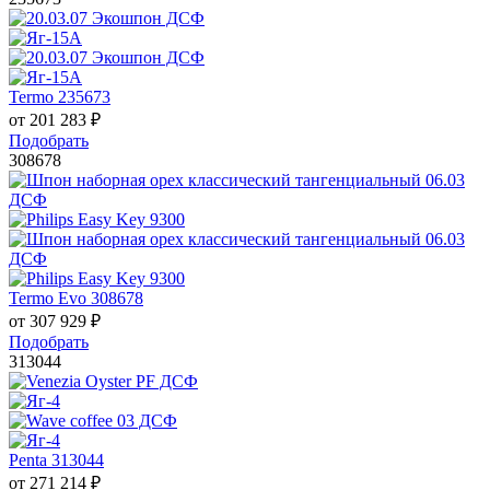
Termo 235673
от
201 283
₽
Подобрать
308678
Termo Evo 308678
от
307 929
₽
Подобрать
313044
Penta 313044
от
271 214
₽