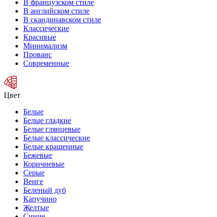
В французском стиле
В английском стиле
В скандинавском стиле
Классические
Красивые
Минимализм
Прованс
Современные
Цвет
Белые
Белые гладкие
Белые глянцевые
Белые классические
Белые крашенные
Бежевые
Коричневые
Серые
Венге
Беленый дуб
Капучино
Желтые
Синие