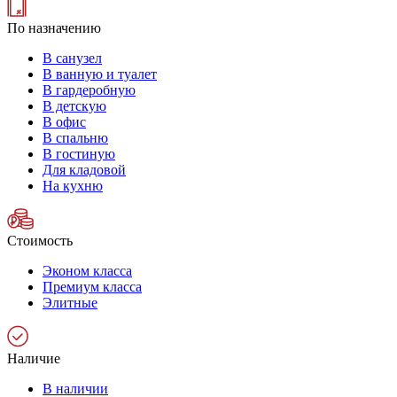
По назначению
В санузел
В ванную и туалет
В гардеробную
В детскую
В офис
В спальню
В гостиную
Для кладовой
На кухню
Стоимость
Эконом класса
Премиум класса
Элитные
Наличие
В наличии