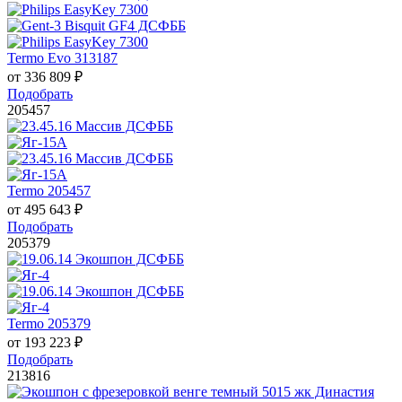
Termo Evo 313187
от
336 809
₽
Подобрать
205457
Termo 205457
от
495 643
₽
Подобрать
205379
Termo 205379
от
193 223
₽
Подобрать
213816