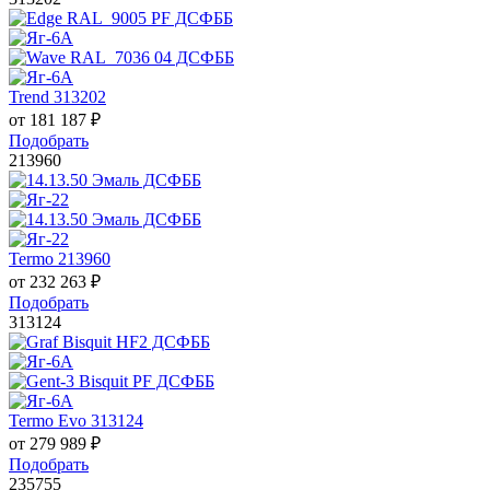
Trend 313202
от
181 187
₽
Подобрать
213960
Termo 213960
от
232 263
₽
Подобрать
313124
Termo Evo 313124
от
279 989
₽
Подобрать
235755