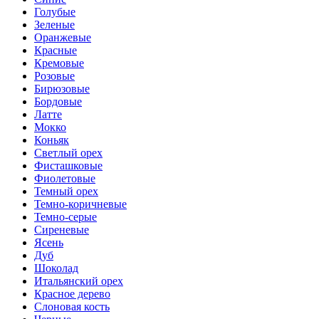
Голубые
Зеленые
Оранжевые
Красные
Кремовые
Розовые
Бирюзовые
Бордовые
Латте
Мокко
Коньяк
Светлый орех
Фисташковые
Фиолетовые
Темный орех
Темно-коричневые
Темно-серые
Сиреневые
Ясень
Дуб
Шоколад
Итальянский орех
Красное дерево
Слоновая кость