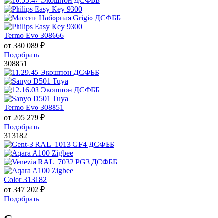
Termo Evo 308666
от
380 089
₽
Подобрать
308851
Termo Evo 308851
от
205 279
₽
Подобрать
313182
Color 313182
от
347 202
₽
Подобрать