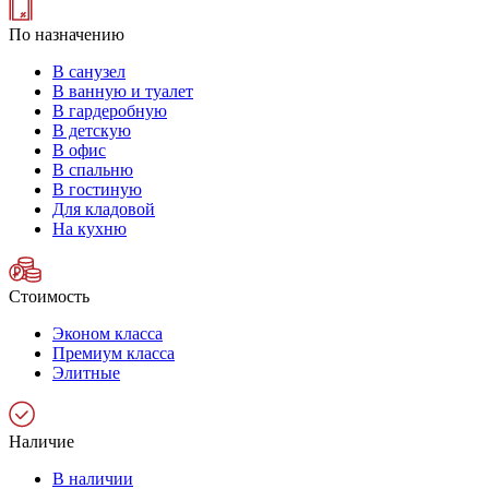
По назначению
В санузел
В ванную и туалет
В гардеробную
В детскую
В офис
В спальню
В гостиную
Для кладовой
На кухню
Стоимость
Эконом класса
Премиум класса
Элитные
Наличие
В наличии