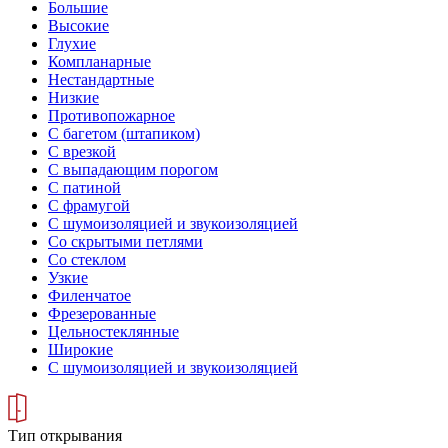
Большие
Высокие
Глухие
Компланарные
Нестандартные
Низкие
Противопожарное
С багетом (штапиком)
С врезкой
С выпадающим порогом
С патиной
С фрамугой
С шумоизоляцией и звукоизоляцией
Со скрытыми петлями
Со стеклом
Узкие
Филенчатое
Фрезерованные
Цельностеклянные
Широкие
С шумоизоляцией и звукоизоляцией
Тип открывания