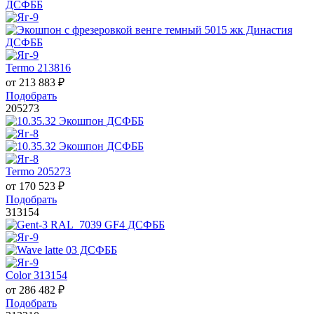
Termo 213816
от
213 883
₽
Подобрать
205273
Termo 205273
от
170 523
₽
Подобрать
313154
Color 313154
от
286 482
₽
Подобрать