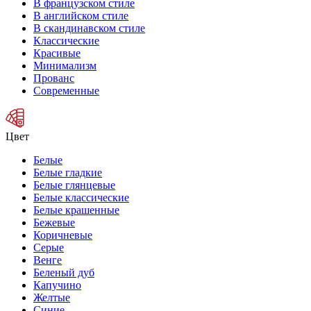
В французском стиле
В английском стиле
В скандинавском стиле
Классические
Красивые
Минимализм
Прованс
Современные
Цвет
Белые
Белые гладкие
Белые глянцевые
Белые классические
Белые крашенные
Бежевые
Коричневые
Серые
Венге
Беленый дуб
Капучино
Желтые
Синие