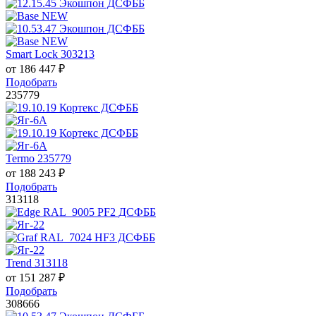
Smart Lock 303213
от
186 447
₽
Подобрать
235779
Termo 235779
от
188 243
₽
Подобрать
313118
Trend 313118
от
151 287
₽
Подобрать
308666