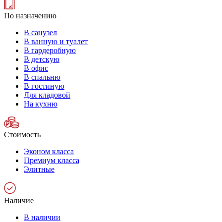
По назначению
В санузел
В ванную и туалет
В гардеробную
В детскую
В офис
В спальню
В гостиную
Для кладовой
На кухню
Стоимость
Эконом класса
Премиум класса
Элитные
Наличие
В наличии