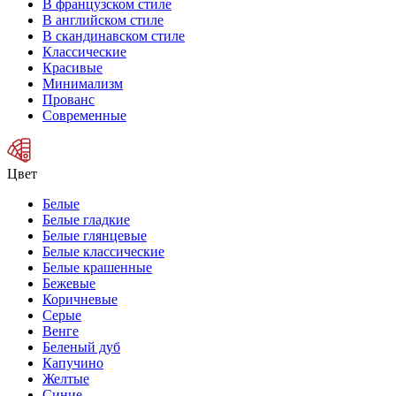
В французском стиле
В английском стиле
В скандинавском стиле
Классические
Красивые
Минимализм
Прованс
Современные
Цвет
Белые
Белые гладкие
Белые глянцевые
Белые классические
Белые крашенные
Бежевые
Коричневые
Серые
Венге
Беленый дуб
Капучино
Желтые
Синие