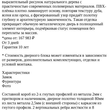
выразительный рисунок натурального дерева с
практичностью современных полимерных материалов. ПВХ-
плёнка плотно ламинирует основу, повторяя текстуру дуба,
ясеня или ореха, а фрезерованный узор придаёт полотну
глубину и архитектурную законченность. Такая отделка
превращает обычную металлическую дверь в полноценный
элемент интерьера, подчёркивая статус помещения без
переплаты за массив.
*цена от:
167 983 ₽
От 3 дней
Гарантия 10 лет
* Стоимость дверного блока может изменяться в зависимости
от размеров, дополнительных комплектующих, отделки и
условий монтажа.
Характеристики
Замок
Фурнитура
Фото
Составной короб из 2-х гнутых профилей из металла 2мм с
притвором и наличником, дверное полотно толщиной 80мм
из листа металла 2,5мм (с внешней стороны) c каркасом из
гнутого профиля. 2 вертикальных ребра жесткости и 8