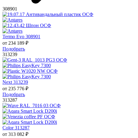
308901
Termo Evo 308901
от
234 189
₽
Подобрать
313239
Next 313239
от
235 776
₽
Подобрать
313287
Color 313287
от
313 082
₽