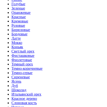
Голубые
Зеленые
Оранжевые
Красные
Кремовые
Розовые
Бирюзовые
Бордовые
Латте
Мокко
Коньяк
Светлый орех
Фисташковые
Фиолетовые
Темный орех
Темно-коричневые
Темно-серые
Сиреневые
Ясень
Дуб
Шоколад
Итальянский орех
Красное дерево
Слоновая кость