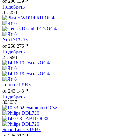
от
206 139
₽
Подобрать
313253
Next 313253
от
258 276
₽
Подобрать
213993
Termo 213993
от
243 143
₽
Подобрать
303037
Smart Lock 303037
от
226 717
₽