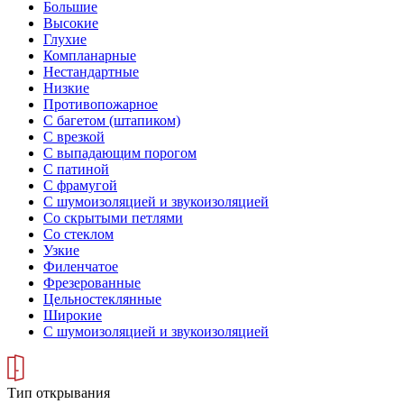
Большие
Высокие
Глухие
Компланарные
Нестандартные
Низкие
Противопожарное
С багетом (штапиком)
С врезкой
С выпадающим порогом
С патиной
С фрамугой
С шумоизоляцией и звукоизоляцией
Со скрытыми петлями
Со стеклом
Узкие
Филенчатое
Фрезерованные
Цельностеклянные
Широкие
С шумоизоляцией и звукоизоляцией
Тип открывания