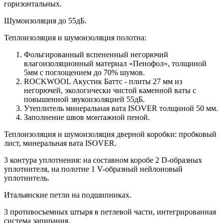
горизонтальных.
Шумоизоляция до 55дБ.
Теплоизоляция и шумоизоляция полотна:
Фольгированный вспененный негорючий
влагоизоляционный материал «Пенофол», толщиной
5мм с поглощением до 70% шумов.
ROCKWOOL Акустик Баттс - плиты 27 мм из
негорючей, экологически чистой каменной ваты с
повышенной звукоизоляцией 55дБ.
Утеплитель минеральная вата ISOVER толщиной 50 мм.
Заполнение швов монтажной пеной.
Теплоизоляция и шумоизоляция дверной коробки: пробковый
лист, минеральная вата ISOVER.
3 контура уплотнения: на составном коробе 2 D-образных
уплотнителя, на полотне 1 V-образный нейлоновый
уплотнитель.
Итальянские петли на подшипниках.
3 противосъемных штыря в петлевой части, интегрированная
система запирания.