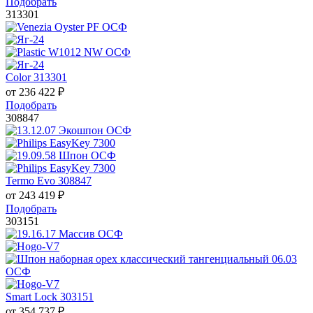
Подобрать
313301
Color 313301
от
236 422
₽
Подобрать
308847
Termo Evo 308847
от
243 419
₽
Подобрать
303151
Smart Lock 303151
от
354 737
₽