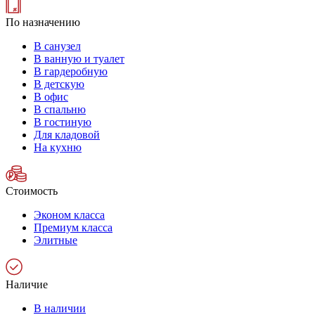
По назначению
В санузел
В ванную и туалет
В гардеробную
В детскую
В офис
В спальню
В гостиную
Для кладовой
На кухню
Стоимость
Эконом класса
Премиум класса
Элитные
Наличие
В наличии