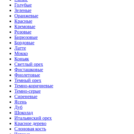
Голубые
Зеленые
Оранжевые
Красные
Кремовые
Розовые
Бирюзовые
Бордовые
Латте
Мокко
Коньяк
Светлый орех
Фисташковые
Фиолетовые
Темный орех
Темно-коричневые
Темно-серые
Сиреневые
Ясень
Дуб
Шоколад
Итальянский орех
Красное дерево
Слоновая кость