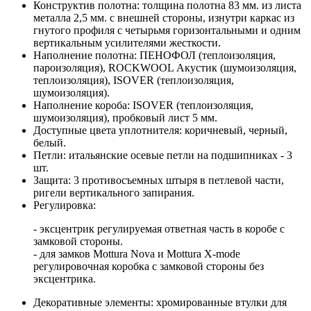
Конструктив полотна: толщина полотна 83 мм. из листа
металла 2,5 мм. с внешней стороны, изнутри каркас из
гнутого профиля с четырьмя горизонтальными и одним
вертикальным усилителями жесткости.
Наполнение полотна: ПЕНОФОЛ (теплоизоляция,
пароизоляция), ROCKWOOL Акустик (шумоизоляция,
теплоизоляция), ISOVER (теплоизоляция,
шумоизоляция).
Наполнение короба: ISOVER (теплоизоляция,
шумоизоляция), пробковый лист 5 мм.
Доступные цвета уплотнителя: коричневый, черный,
белый.
Петли: итальянские осевые петли на подшипниках - 3
шт.
Защита: 3 противосъемных штыря в петлевой части,
ригели вертикального запирания.
Регулировка:
- эксцентрик регулируемая ответная часть в коробе с
замковой стороны.
- для замков Mottura Nova и Mottura X-mode
регулировочная коробка с замковой стороны без
эксцентрика.
Декоративные элементы: хромированные втулки для