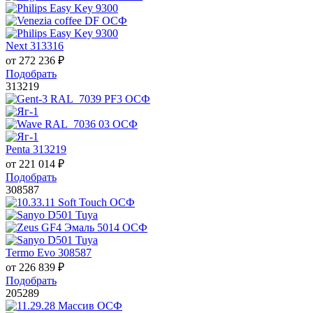
Next 313316
от
272 236
₽
Подобрать
313219
Penta 313219
от
221 014
₽
Подобрать
308587
Termo Evo 308587
от
226 839
₽
Подобрать
205289