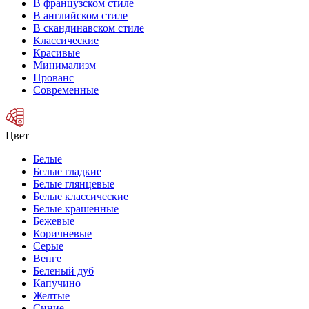
В французском стиле
В английском стиле
В скандинавском стиле
Классические
Красивые
Минимализм
Прованс
Современные
Цвет
Белые
Белые гладкие
Белые глянцевые
Белые классические
Белые крашенные
Бежевые
Коричневые
Серые
Венге
Беленый дуб
Капучино
Желтые
Синие