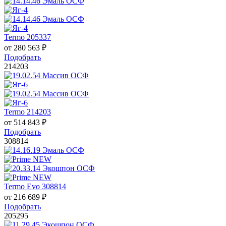
Termo 205337
от
280 563
₽
Подобрать
214203
Termo 214203
от
514 843
₽
Подобрать
308814
Termo Evo 308814
от
216 689
₽
Подобрать
205295