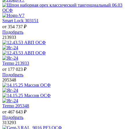
Smart Lock 303151
от
354 737
₽
Подобрать
213933
Termo 213933
от
177 023
₽
Подобрать
205348
Termo 205348
от
467 643
₽
Подобрать
313293