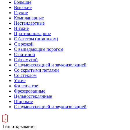
Большие
Высокие
Глухие
Компланарные
Нестандартные
Низкие
Противопожарное
С багетом (штапиком)
С врезкой
С выпадающим порогом
С патиной
С фрамугой
С шумоизоляцией и звукоизоляцией
Со скрытыми петлями
Со стеклом
Узкие
Филенчатое
Фрезерованные
Цельностеклянные
Широкие
С шумоизоляцией и звукоизоляцией
Тип открывания