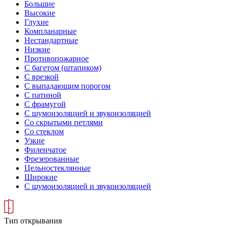
Большие
Высокие
Глухие
Компланарные
Нестандартные
Низкие
Противопожарное
С багетом (штапиком)
С врезкой
С выпадающим порогом
С патиной
С фрамугой
С шумоизоляцией и звукоизоляцией
Со скрытыми петлями
Со стеклом
Узкие
Филенчатое
Фрезерованные
Цельностеклянные
Широкие
С шумоизоляцией и звукоизоляцией
Тип открывания