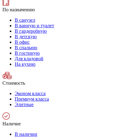
По назначению
В санузел
В ванную и туалет
В гардеробную
В детскую
В офис
В спальню
В гостиную
Для кладовой
На кухню
Стоимость
Эконом класса
Премиум класса
Элитные
Наличие
В наличии