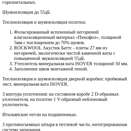
горизонтальных.
Шумоизоляция до 55дБ.
Теплоизоляция и шумоизоляция полотна:
Фольгированный вспененный негорючий
влагоизоляционный материал «Пенофол», толщиной
5мм с поглощением до 70% шумов.
ROCKWOOL Акустик Баттс - плиты 27 мм из
негорючей, экологически чистой каменной ваты с
повышенной звукоизоляцией 55дБ.
Утеплитель минеральная вата ISOVER толщиной 50 мм.
Заполнение швов монтажной пеной.
Теплоизоляция и шумоизоляция дверной коробки: пробковый
лист, минеральная вата ISOVER.
3 контура уплотнения: на составном коробе 2 D-образных
уплотнителя, на полотне 1 V-образный нейлоновый
уплотнитель.
Итальянские петли на подшипниках.
3 противосъемных штыря в петлевой части, интегрированная
система запирания.