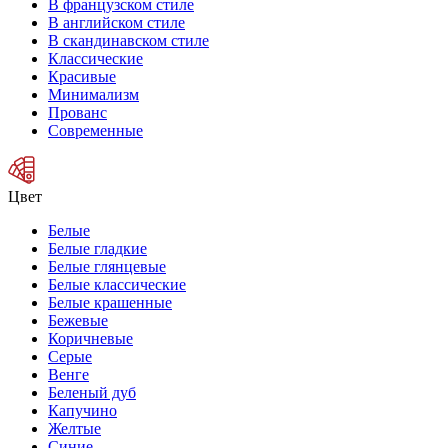
В французском стиле
В английском стиле
В скандинавском стиле
Классические
Красивые
Минимализм
Прованс
Современные
Цвет
Белые
Белые гладкие
Белые глянцевые
Белые классические
Белые крашенные
Бежевые
Коричневые
Серые
Венге
Беленый дуб
Капучино
Желтые
Синие