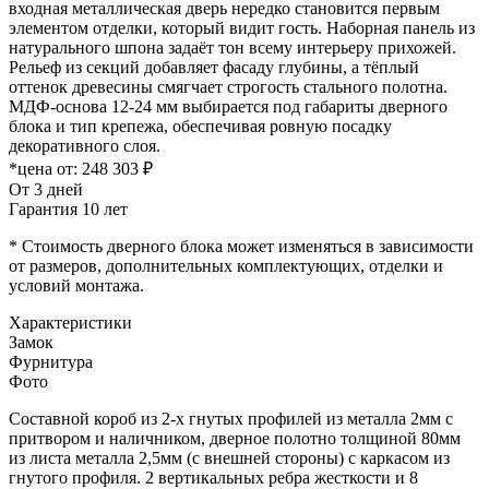
входная металлическая дверь нередко становится первым
элементом отделки, который видит гость. Наборная панель из
натурального шпона задаёт тон всему интерьеру прихожей.
Рельеф из секций добавляет фасаду глубины, а тёплый
оттенок древесины смягчает строгость стального полотна.
МДФ-основа 12-24 мм выбирается под габариты дверного
блока и тип крепежа, обеспечивая ровную посадку
декоративного слоя.
*цена от:
248 303 ₽
От 3 дней
Гарантия 10 лет
* Стоимость дверного блока может изменяться в зависимости
от размеров, дополнительных комплектующих, отделки и
условий монтажа.
Характеристики
Замок
Фурнитура
Фото
Составной короб из 2-х гнутых профилей из металла 2мм с
притвором и наличником, дверное полотно толщиной 80мм
из листа металла 2,5мм (с внешней стороны) c каркасом из
гнутого профиля. 2 вертикальных ребра жесткости и 8