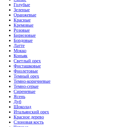
Голубые
Зеленые
Оранжевые
Красные
Кремовые
Розовые
Бирюзовые
Бордовые
Латте
Мокко
Коньяк
Светлый орех
Фисташковые
Фиолетовые
Темный орех
Темно-коричневые
Темно-серые
Сиреневые
Ясень
Дуб
Шоколад
Итальянский орех
Красное дерево
Слоновая кость