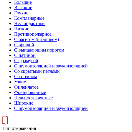
Большие
Высокие
Глухие
Компланарные
Нестандартные
Низкие
Противопожарное
С багетом (штапиком)
С врезкой
С выпадающим порогом
С патиной
С фрамугой
С шумоизоляцией и звукоизоляцией
Со скрытыми петлями
Со стеклом
Узкие
Филенчатое
Фрезерованные
Цельностеклянные
Широкие
С шумоизоляцией и звукоизоляцией
Тип открывания