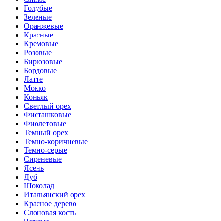
Голубые
Зеленые
Оранжевые
Красные
Кремовые
Розовые
Бирюзовые
Бордовые
Латте
Мокко
Коньяк
Светлый орех
Фисташковые
Фиолетовые
Темный орех
Темно-коричневые
Темно-серые
Сиреневые
Ясень
Дуб
Шоколад
Итальянский орех
Красное дерево
Слоновая кость