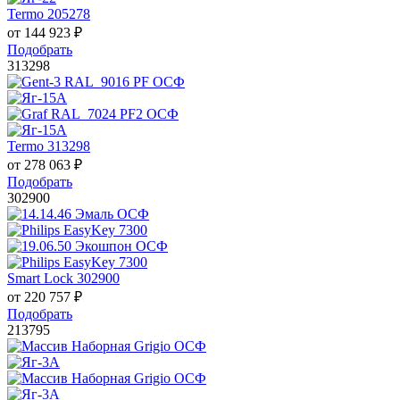
Termo 205278
от
144 923
₽
Подобрать
313298
Termo 313298
от
278 063
₽
Подобрать
302900
Smart Lock 302900
от
220 757
₽
Подобрать
213795