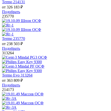
Termo 214131
от
326 183
₽
Подобрать
235770
Termo 235770
от
238 503
₽
Подобрать
313264
Termo Evo 313264
от
363 809
₽
Подобрать
214173