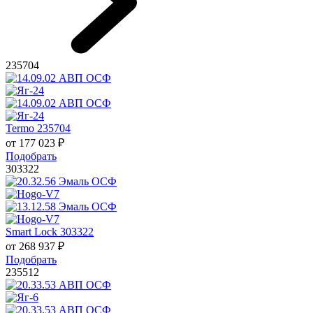
235704
Termo 235704
от
177 023
₽
Подобрать
303322
Smart Lock 303322
от
268 937
₽
Подобрать
235512