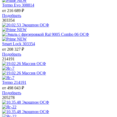
Termo Evo 308814
от
216 689
₽
Подобрать
303354
Smart Lock 303354
от
208 327
₽
Подобрать
214191
Termo 214191
от
498 043
₽
Подобрать
205278