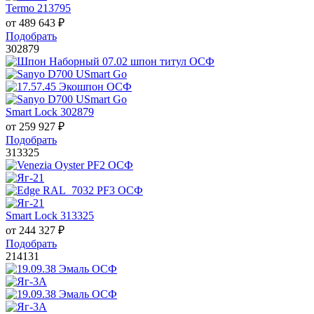
Termo 213795
от
489 643
₽
Подобрать
302879
Smart Lock 302879
от
259 927
₽
Подобрать
313325
Smart Lock 313325
от
244 327
₽
Подобрать
214131