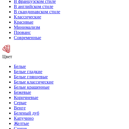
В французском стиле
В английском стиле
В скандинавском стиле
Классические
Красивые
Минимализм
Прованс
Современные
Цвет
Белые
Белые гладкие
Белые глянцевые
Белые классические
Белые крашенные
Бежевые
Коричневые
Серые
Венге
Беленый дуб
Капучино
Желтые
Синие