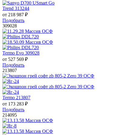
Trend 313244
от
218 987
₽
Подобрать
309028
Termo Evo 309028
от
527 569
₽
Подобрать
213807
Termo 213807
от
173 283
₽
Подобрать
214095