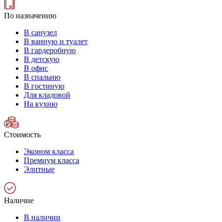
По назначению
В санузел
В ванную и туалет
В гардеробную
В детскую
В офис
В спальню
В гостиную
Для кладовой
На кухню
Стоимость
Эконом класса
Премиум класса
Элитные
Наличие
В наличии