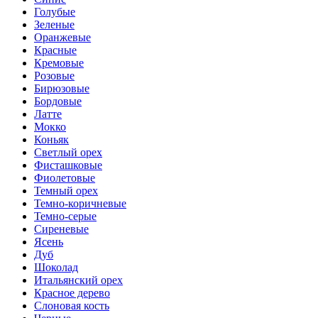
Голубые
Зеленые
Оранжевые
Красные
Кремовые
Розовые
Бирюзовые
Бордовые
Латте
Мокко
Коньяк
Светлый орех
Фисташковые
Фиолетовые
Темный орех
Темно-коричневые
Темно-серые
Сиреневые
Ясень
Дуб
Шоколад
Итальянский орех
Красное дерево
Слоновая кость