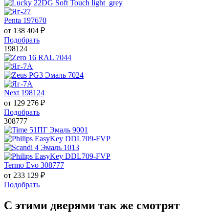
Penta 197670
от
138 404
₽
Подобрать
198124
Next 198124
от
129 276
₽
Подобрать
308777
Termo Evo 308777
от
233 129
₽
Подобрать
С этими дверями так же смотрят