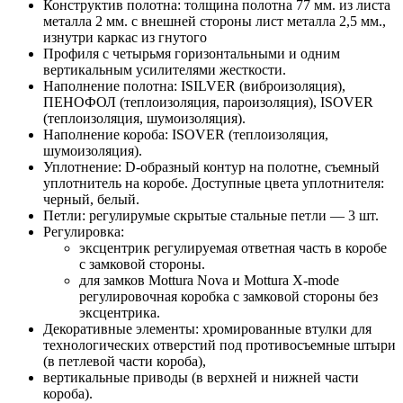
Конструктив полотна: толщина полотна 77 мм. из листа
металла 2 мм. с внешней стороны лист металла 2,5 мм.,
изнутри каркас из гнутого
Профиля с четырьмя горизонтальными и одним
вертикальным усилителями жесткости.
Наполнение полотна: ISILVER (виброизоляция),
ПЕНОФОЛ (теплоизоляция, пароизоляция), ISOVER
(теплоизоляция, шумоизоляция).
Наполнение короба: ISOVER (теплоизоляция,
шумоизоляция).
Уплотнение: D-образный контур на полотне, съемный
уплотнитель на коробе. Доступные цвета уплотнителя:
черный, белый.
Петли: регулирумые скрытые стальные петли — 3 шт.
Регулировка:
эксцентрик регулируемая ответная часть в коробе
с замковой стороны.
для замков Mottura Nova и Mottura X-mode
регулировочная коробка с замковой стороны без
эксцентрика.
Декоративные элементы: хромированные втулки для
технологических отверстий под противосъемные штыри
(в петлевой части короба),
вертикальные приводы (в верхней и нижней части
короба).