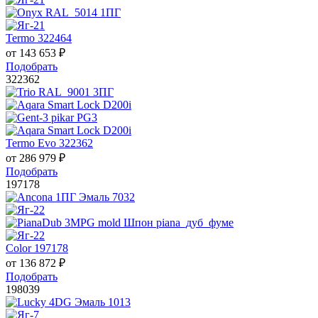
Termo 322464
от
143 653
₽
Подобрать
322362
Termo Evo 322362
от
286 979
₽
Подобрать
197178
Color 197178
от
136 872
₽
Подобрать
198039