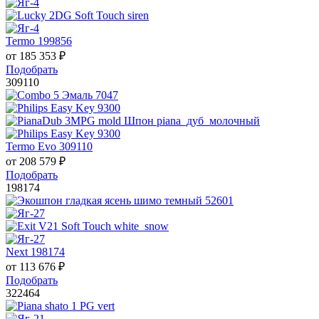
Termo 199856
от
185 353
₽
Подобрать
309110
Termo Evo 309110
от
208 579
₽
Подобрать
198174
Next 198174
от
113 676
₽
Подобрать
322464