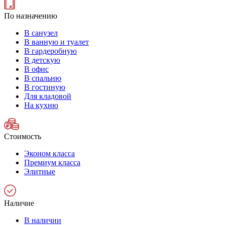
По назначению
В санузел
В ванную и туалет
В гардеробную
В детскую
В офис
В спальню
В гостиную
Для кладовой
На кухню
Стоимость
Эконом класса
Премиум класса
Элитные
Наличие
В наличии