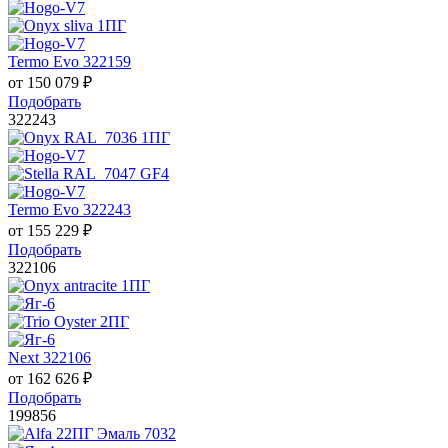
Termo Evo 322159
от
150 079
₽
Подобрать
322243
Termo Evo 322243
от
155 229
₽
Подобрать
322106
Next 322106
от
162 626
₽
Подобрать
199856