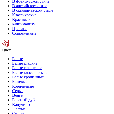
В французском стиле
В английском стиле
В скандинавском стиле
Классические
Красивые
Минимализм
Прованс
Современные
Цвет
Белые
Белые гладкие
Белые глянцевые
Белые классические
Белые крашенные
Бежевые
Коричневые
Серые
Венге
Беленый дуб
Капучино
Желтые
Синие