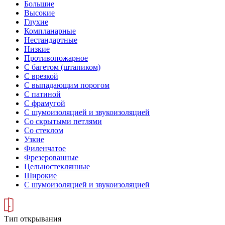
Большие
Высокие
Глухие
Компланарные
Нестандартные
Низкие
Противопожарное
С багетом (штапиком)
С врезкой
С выпадающим порогом
С патиной
С фрамугой
С шумоизоляцией и звукоизоляцией
Со скрытыми петлями
Со стеклом
Узкие
Филенчатое
Фрезерованные
Цельностеклянные
Широкие
С шумоизоляцией и звукоизоляцией
Тип открывания