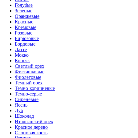
Голубые
Зеленые
Оранжевые
Красные
Кремовые
Розовые
Бирюзовые
Бордовые
Латте
Мокко
Коньяк
Светлый орех
Фисташковые
Фиолетовые
Темный орех
Темно-коричневые
Темно-серые
Сиреневые
Ясень
Дуб
Шоколад
Итальянский орех
Красное дерево
Слоновая кость