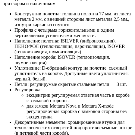
притвором и наличником.
Конструктив полотна: толщина полотна 77 мм. из листа
металла 2 мм. с внешней стороны лист металла 2,5 мм.,
изнутри каркас из гнутого
Профиля с четырьмя горизонтальными и одним
вертикальным усилителями жесткости.
Наполнение полотна: ISILVER (виброизоляция),
ПЕНОФОЛ (теплоизоляция, пароизоляция), ISOVER
(теплоизоляция, шумоизоляция).
Наполнение короба: ISOVER (теплоизоляция,
шумоизоляция).
Уплотнение: D-образный контур на полотне, съемный
уплотнитель на коробе. Доступные цвета уплотнителя:
черный, белый.
Петли: регулирумые скрытые стальные петли — 3 шт.
Регулировка:
эксцентрик регулируемая ответная часть в коробе
с замковой стороны.
для замков Mottura Nova и Mottura X-mode
регулировочная коробка с замковой стороны без
эксцентрика.
Декоративные элементы: хромированные втулки для
технологических отверстий под противосъемные штыри
(в петлевой части короба),