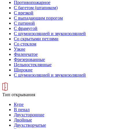
Противопожарное
С багетом (штапиком)
С врезкой
С выпадающим порогом
С патиной
С фрамугой
С шумоизоляцией и звукоизоляцией
Со скрытыми петлями
Со стеклом
Узкие
Филенчатое
Фрезерованные
Цельностеклянные
Широкие
С шумоизоляцией и звукоизоляцией
Тип открывания
Купе
В пенал
Двухсторонние
Двойные
Двухстворчатые