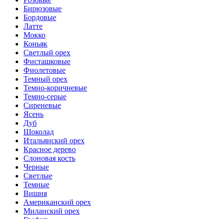
Бирюзовые
Бордовые
Латте
Мокко
Коньяк
Светлый орех
Фисташковые
Фиолетовые
Темный орех
Темно-коричневые
Темно-серые
Сиреневые
Ясень
Дуб
Шоколад
Итальянский орех
Красное дерево
Слоновая кость
Черные
Светлые
Темные
Вишня
Американский орех
Миланский орех