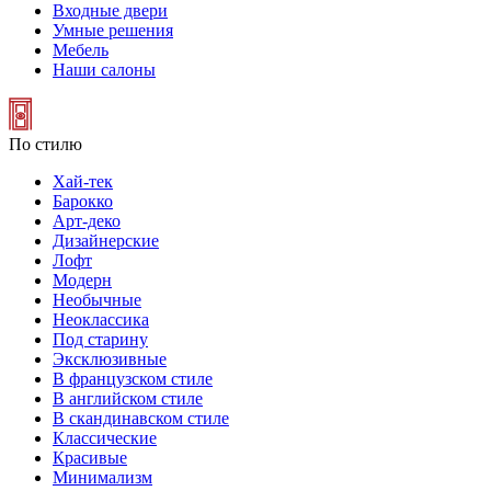
Входные двери
Умные решения
Мебель
Наши салоны
По стилю
Хай-тек
Барокко
Арт-деко
Дизайнерские
Лофт
Модерн
Необычные
Неоклассика
Под старину
Эксклюзивные
В французском стиле
В английском стиле
В скандинавском стиле
Классические
Красивые
Минимализм