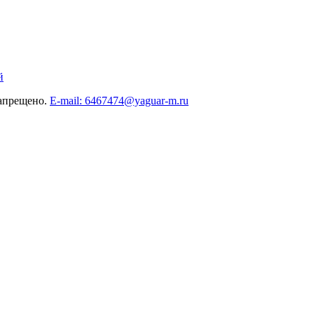
й
запрещено.
E-mail: 6467474@yaguar-m.ru