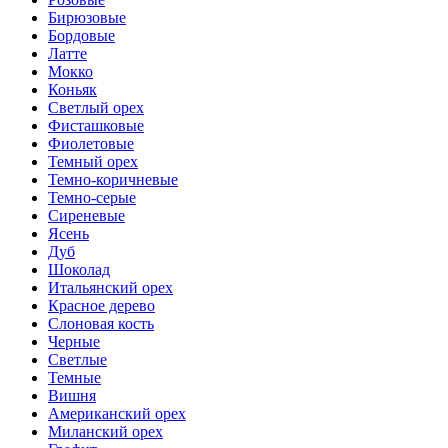
Бирюзовые
Бордовые
Латте
Мокко
Коньяк
Светлый орех
Фисташковые
Фиолетовые
Темный орех
Темно-коричневые
Темно-серые
Сиреневые
Ясень
Дуб
Шоколад
Итальянский орех
Красное дерево
Слоновая кость
Черные
Светлые
Темные
Вишня
Американский орех
Миланский орех