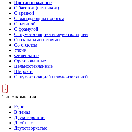
Противопожарное
С багетом (штапиком)
С врезкой
С выпадающим порогом
С патиной
С фрамугой
С шумоизоляцией и звукоизоляцией
Со скрытыми петлями
Со стеклом
Узкие
Филенчатое
Фрезерованные
Цельностеклянные
Широкие
С шумоизоляцией и звукоизоляцией
Тип открывания
Купе
В пенал
Двухсторонние
Двойные
Двухстворчатые