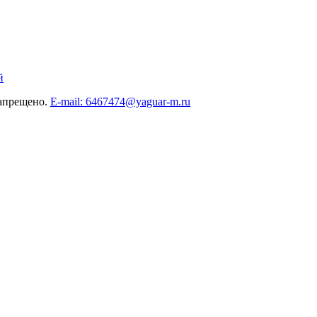
й
запрещено.
E-mail: 6467474@yaguar-m.ru