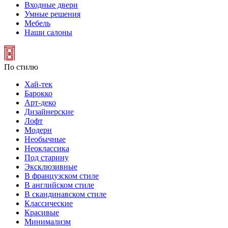
Входные двери
Умные решения
Мебель
Наши салоны
По стилю
Хай-тек
Барокко
Арт-деко
Дизайнерские
Лофт
Модерн
Необычные
Неоклассика
Под старину
Эксклюзивные
В французском стиле
В английском стиле
В скандинавском стиле
Классические
Красивые
Минимализм