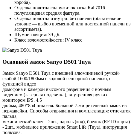
короба).
Отделка полотна снаружи: окраска Ral 7016
полуглянцевая средняя фактура.
Отделка полотна изнутри: без панели (обязательное
условие — выбор временной или постоянной панели из
ассортимета).
Шумоизоляция: 39 дБ.
Класс взломостойкости: IV класс
Основной замок
Sanyo D501 Tuya
Замок Sanyo D501 Tuya с внешней алюминиевой ручкой-
скобой 1600/1800мм с кодовой сенсорной панелью, с
функцией видео
домофона и камерой высокого разрешения с ночным
видением (лазерная подсветка), внутренняя ручка с
монитором IPS, 4,5
дюйма, 480*854 пикселя. Большой 7-ми ригельный замок из
нержавейки. Способы открывания и комплектация: отпечаток
пальца,
механический ключ – 2шт., пароль (код), брелок (RF ID карта)
- 2шт., мобильное приложение Smart Life (Tuya), инструкция
пользова-