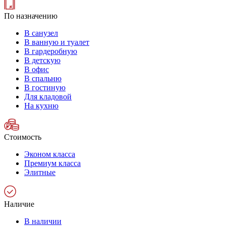
По назначению
В санузел
В ванную и туалет
В гардеробную
В детскую
В офис
В спальню
В гостиную
Для кладовой
На кухню
Стоимость
Эконом класса
Премиум класса
Элитные
Наличие
В наличии