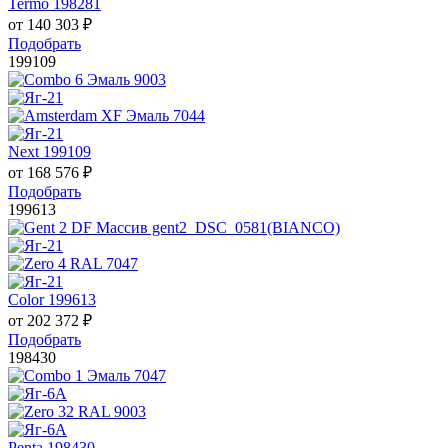
Termo 198281
от
140 303
₽
Подобрать
199109
Next 199109
от
168 576
₽
Подобрать
199613
Color 199613
от
202 372
₽
Подобрать
198430
Penta 198430