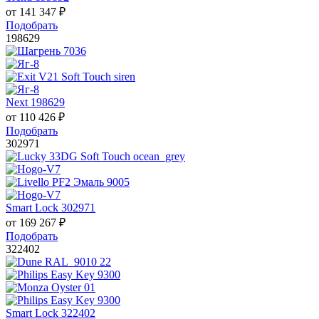
от
141 347
₽
Подобрать
198629
Next 198629
от
110 426
₽
Подобрать
302971
Smart Lock 302971
от
169 267
₽
Подобрать
322402
Smart Lock 322402