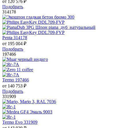
от
120 576
₽
Подобрать
314178
Penta 314178
от
195 004
₽
Подобрать
197466
Termo 197466
от
140 753
₽
Подобрать
331909
Termo Evo 331909