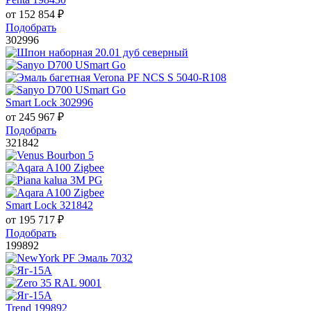
от
152 854
₽
Подобрать
302996
Smart Lock 302996
от
245 967
₽
Подобрать
321842
Smart Lock 321842
от
195 717
₽
Подобрать
199892
Trend 199892