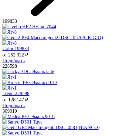
199833
Color 199833
от
252 922
₽
Подобрать
228598
Trend 228598
от
128 147
₽
Подобрать
309019