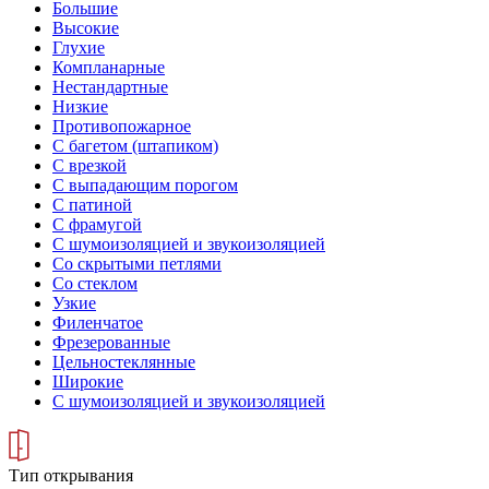
Большие
Высокие
Глухие
Компланарные
Нестандартные
Низкие
Противопожарное
С багетом (штапиком)
С врезкой
С выпадающим порогом
С патиной
С фрамугой
С шумоизоляцией и звукоизоляцией
Со скрытыми петлями
Со стеклом
Узкие
Филенчатое
Фрезерованные
Цельностеклянные
Широкие
С шумоизоляцией и звукоизоляцией
Тип открывания