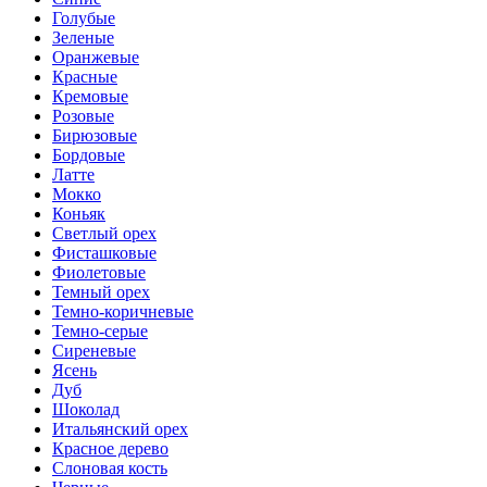
Голубые
Зеленые
Оранжевые
Красные
Кремовые
Розовые
Бирюзовые
Бордовые
Латте
Мокко
Коньяк
Светлый орех
Фисташковые
Фиолетовые
Темный орех
Темно-коричневые
Темно-серые
Сиреневые
Ясень
Дуб
Шоколад
Итальянский орех
Красное дерево
Слоновая кость