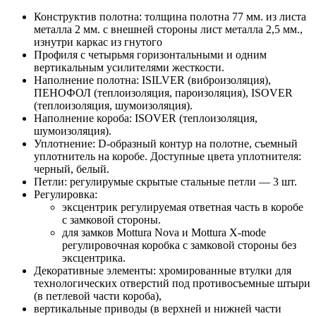
Конструктив полотна: толщина полотна 77 мм. из листа
металла 2 мм. с внешней стороны лист металла 2,5 мм.,
изнутри каркас из гнутого
Профиля с четырьмя горизонтальными и одним
вертикальным усилителями жесткости.
Наполнение полотна: ISILVER (виброизоляция),
ПЕНОФОЛ (теплоизоляция, пароизоляция), ISOVER
(теплоизоляция, шумоизоляция).
Наполнение короба: ISOVER (теплоизоляция,
шумоизоляция).
Уплотнение: D-образный контур на полотне, съемный
уплотнитель на коробе. Доступные цвета уплотнителя:
черный, белый.
Петли: регулирумые скрытые стальные петли — 3 шт.
Регулировка:
эксцентрик регулируемая ответная часть в коробе
с замковой стороны.
для замков Mottura Nova и Mottura X-mode
регулировочная коробка с замковой стороны без
эксцентрика.
Декоративные элементы: хромированные втулки для
технологических отверстий под противосъемные штыри
(в петлевой части короба),
вертикальные приводы (в верхней и нижней части