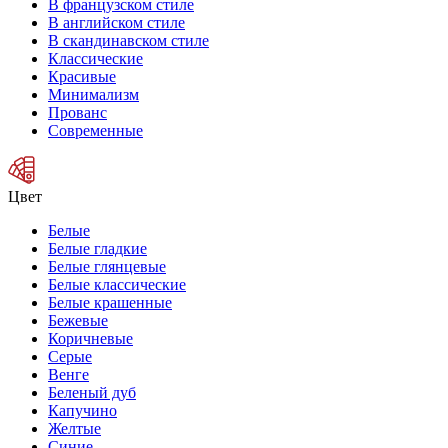
В французском стиле
В английском стиле
В скандинавском стиле
Классические
Красивые
Минимализм
Прованс
Современные
Цвет
Белые
Белые гладкие
Белые глянцевые
Белые классические
Белые крашенные
Бежевые
Коричневые
Серые
Венге
Беленый дуб
Капучино
Желтые
Синие