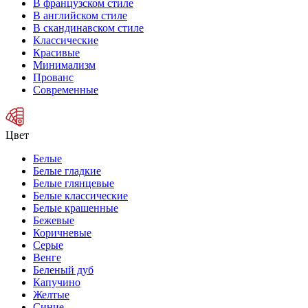
В французском стиле
В английском стиле
В скандинавском стиле
Классические
Красивые
Минимализм
Прованс
Современные
Цвет
Белые
Белые гладкие
Белые глянцевые
Белые классические
Белые крашенные
Бежевые
Коричневые
Серые
Венге
Беленый дуб
Капучино
Желтые
Синие