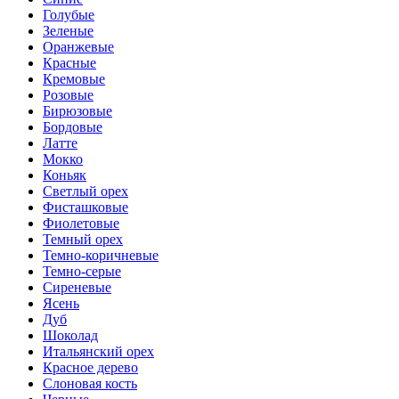
Голубые
Зеленые
Оранжевые
Красные
Кремовые
Розовые
Бирюзовые
Бордовые
Латте
Мокко
Коньяк
Светлый орех
Фисташковые
Фиолетовые
Темный орех
Темно-коричневые
Темно-серые
Сиреневые
Ясень
Дуб
Шоколад
Итальянский орех
Красное дерево
Слоновая кость