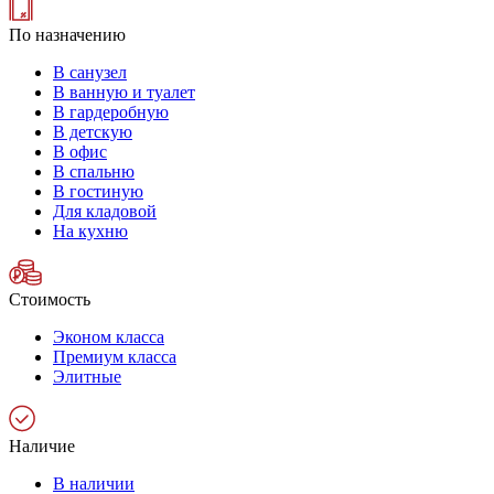
По назначению
В санузел
В ванную и туалет
В гардеробную
В детскую
В офис
В спальню
В гостиную
Для кладовой
На кухню
Стоимость
Эконом класса
Премиум класса
Элитные
Наличие
В наличии