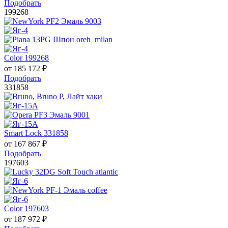
Подобрать
199268
Color 199268
от
185 172
₽
Подобрать
331858
Smart Lock 331858
от
167 867
₽
Подобрать
197603
Color 197603
от
187 972
₽