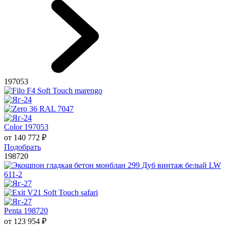
197053
Color 197053
от
140 772
₽
Подобрать
198720
Penta 198720
от
123 954
₽