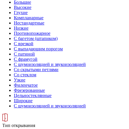
Большие
Высокие
Глухие
Компланарные
Нестандартные
Низкие
Противопожарное
С багетом (штапиком)
С врезкой
С выпадающим порогом
С патиной
С фрамугой
С шумоизоляцией и звукоизоляцией
Со скрытыми петлями
Со стеклом
Узкие
Филенчатое
Фрезерованные
Цельностеклянные
Широкие
С шумоизоляцией и звукоизоляцией
Тип открывания