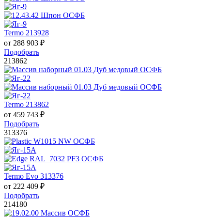
Termo 213928
от
288 903
₽
Подобрать
213862
Termo 213862
от
459 743
₽
Подобрать
313376
Termo Evo 313376
от
222 409
₽
Подобрать
214180