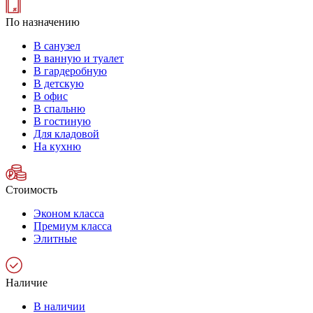
По назначению
В санузел
В ванную и туалет
В гардеробную
В детскую
В офис
В спальню
В гостиную
Для кладовой
На кухню
Стоимость
Эконом класса
Премиум класса
Элитные
Наличие
В наличии