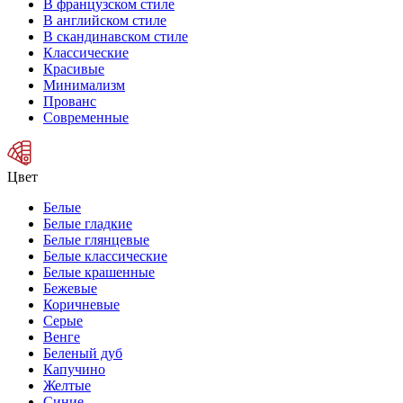
В французском стиле
В английском стиле
В скандинавском стиле
Классические
Красивые
Минимализм
Прованс
Современные
Цвет
Белые
Белые гладкие
Белые глянцевые
Белые классические
Белые крашенные
Бежевые
Коричневые
Серые
Венге
Беленый дуб
Капучино
Желтые
Синие