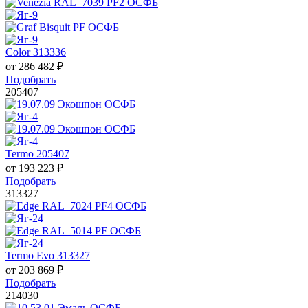
Color 313336
от
286 482
₽
Подобрать
205407
Termo 205407
от
193 223
₽
Подобрать
313327
Termo Evo 313327
от
203 869
₽
Подобрать
214030