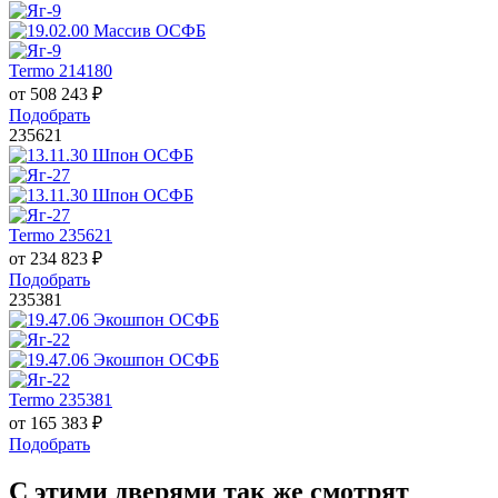
Termo 214180
от
508 243
₽
Подобрать
235621
Termo 235621
от
234 823
₽
Подобрать
235381
Termo 235381
от
165 383
₽
Подобрать
С этими дверями так же смотрят