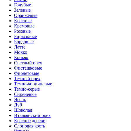
Голубые
Зеленые
Оранжевые
Красные
Кремовые
Розовые
Бирюзовые
Бордовые
Латте
Мокко
Коньяк
Светлый орех
Фисташковые
Фиолетовые
Темный орех
Темно-коричневые
Темно-серые
Сиреневые
Ясень
Дуб
Шоколад
Итальянский орех
Красное дерево
Слоновая кость