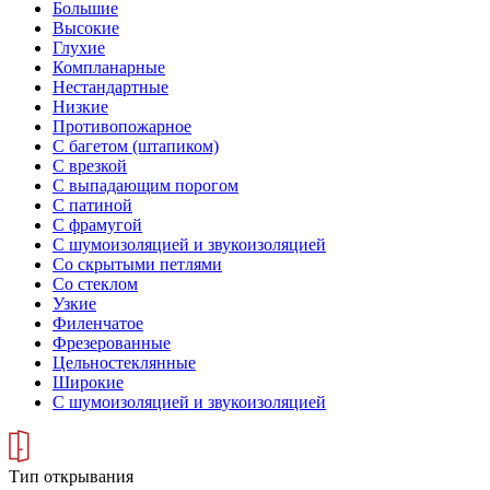
Большие
Высокие
Глухие
Компланарные
Нестандартные
Низкие
Противопожарное
С багетом (штапиком)
С врезкой
С выпадающим порогом
С патиной
С фрамугой
С шумоизоляцией и звукоизоляцией
Со скрытыми петлями
Со стеклом
Узкие
Филенчатое
Фрезерованные
Цельностеклянные
Широкие
С шумоизоляцией и звукоизоляцией
Тип открывания