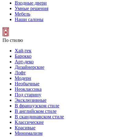
Входные двери
Умные решения
Мебель
Наши салоны
По стилю
Хай-тек
Барокко
Арт-деко
Дизайнерские
Лофт
Модерн
Необычные
Неоклассика
Под старину
Эксклюзивные
В французском стиле
В английском стиле
В скандинавском стиле
Классические
Красивые
Минимализм