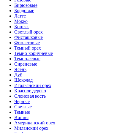
Бирюзовые
Бордовые
Латте
Мокко
Коньяк
Светлый орех
Фисташковые
Фиолетовые
Темный орех
Темно-коричневые
Темно-серые
Сиреневые
Ясень
Дуб
Шоколад
Итальянский орех
Красное дерево
Слоновая кость
Черные
Светлые
Темные
Вишня
Американский орех
Миланский орех