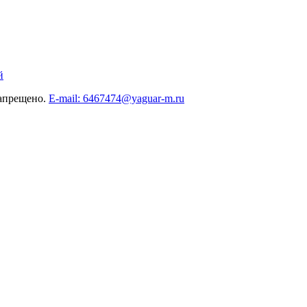
й
запрещено.
E-mail: 6467474@yaguar-m.ru