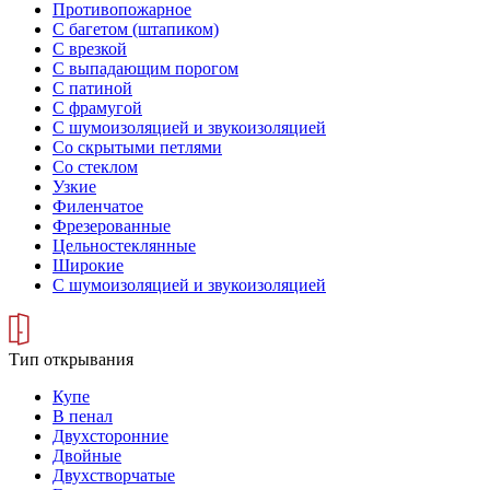
Противопожарное
С багетом (штапиком)
С врезкой
С выпадающим порогом
С патиной
С фрамугой
С шумоизоляцией и звукоизоляцией
Со скрытыми петлями
Со стеклом
Узкие
Филенчатое
Фрезерованные
Цельностеклянные
Широкие
С шумоизоляцией и звукоизоляцией
Тип открывания
Купе
В пенал
Двухсторонние
Двойные
Двухстворчатые